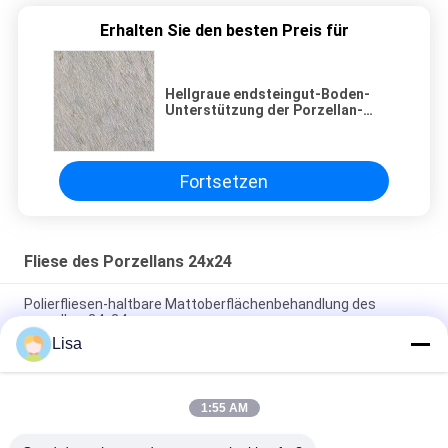
Erhalten Sie den besten Preis für
Hellgraue endsteingut-Boden-
Unterstützung der Porzellan-
Bodenfliese-600x600 Matt
Fortsetzen
Fliese des Porzellans 24x24
Polierfliesen-haltbare Mattoberflächenbehandlung des
porzellan-24x24
Lisa
Porzellan-Fliesen-/Sandstein-Porzellan-Bodenfliesen 600*600
Millimeter des Sandstein-24x24
1:55 AM
Gelbe Unglazed Porzellan-Fliese für blinde warnende
taktilbahn-Innenbodenbelag