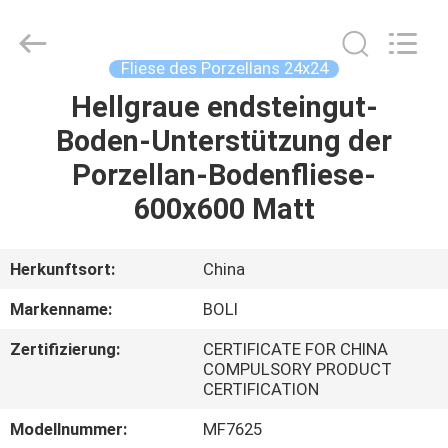
FOSHAN
BOLI
CERAMICS
CO.,LTD..
All
Fliese des Porzellans 24x24
Rights
Reserved.
Hellgraue endsteingut-
ZU
Boden-Unterstützung der
HAUSE
Porzellan-Bodenfliese-
PRODUKTE
600x600 Matt
VIDEOS
Herkunftsort:
China
Markenname:
BOLI
ÜBER
Zertifizierung:
CERTIFICATE FOR CHINA
UNS
COMPULSORY PRODUCT
CERTIFICATION
WERKSBESICHTIGUNG
Modellnummer:
MF7625