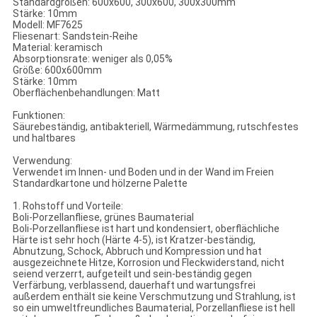
Standardgrößen: 600x600, 300x600, 300x300mm
Stärke: 10mm
Modell: MF7625
Fliesenart: Sandstein-Reihe
Material: keramisch
Absorptionsrate: weniger als 0,05%
Größe: 600x600mm
Stärke: 10mm
Oberflächenbehandlungen: Matt
Funktionen:
Säurebeständig, antibakteriell, Wärmedämmung, rutschfestes
und haltbares
Verwendung:
Verwendet im Innen- und Boden und in der Wand im Freien
Standardkartone und hölzerne Palette
1. Rohstoff und Vorteile:
Boli-Porzellanfliese, grünes Baumaterial
Boli-Porzellanfliese ist hart und kondensiert, oberflächliche
Härte ist sehr hoch (Härte 4-5), ist Kratzer-beständig,
Abnutzung, Schock, Abbruch und Kompression und hat
ausgezeichnete Hitze, Korrosion und Fleckwiderstand, nicht
seiend verzerrt, aufgeteilt und sein-beständig gegen
Verfärbung, verblassend, dauerhaft und wartungsfrei
außerdem enthält sie keine Verschmutzung und Strahlung, ist
so ein umweltfreundliches Baumaterial, Porzellanfliese ist hell