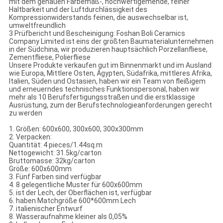
mit dem genauen Farbemaß-, hochwertigemende, feiner
Haltbarkeit und der Luftdurchlässigkeit des
Kompressionwiderstands feinen, die auswechselbar ist,
umweltfreundlich
3 Prüfbericht und Bescheinigung: Foshan Boli Ceramics
Company Limited ist eins der größten Baumaterialunternehmen
in der Südchina, wir produzieren hauptsächlich Porzellanfliese,
Zementfliese, Polierfliese
Unsere Produkte verkaufen gut im Binnenmarkt und im Ausland
wie Europa, Mittlere Osten, Ägypten, Südafrika, mittleres Afrika,
Italien, Süden und Ostasien, haben wir ein Team von fleißigem
und erneuerndes technisches Funktionspersonal, haben wir
mehr als 10 Berufsfertigungsstraßen und die erstklassige
Ausrüstung, zum der Berufstechnologieanforderungen gerecht
zu werden
1. Größen: 600x600, 300x600, 300x300mm
2. Verpacken:
Quantität: 4 pieces/1.44sq.m
Nettogewicht: 31.5kg/carton
Bruttomasse: 32kg/carton
Größe: 600x600mm
3. Fünf Farben sind verfügbar
4. 8 gelegentliche Muster für 600x600mm
5. ist der Lech, der Oberflächen ist, verfügbar
6. haben Matchgröße 600*600mm Lech
7. italienischer Entwurf
8. Wasseraufnahme kleiner als 0,05%