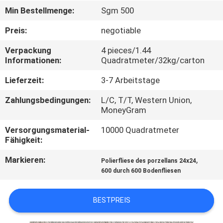
Min Bestellmenge:
Sgm 500
QUALITÄTSKONTROLLE
Preis:
negotiable
Verpackung
4 pieces/1.44
KONTAKT
Informationen:
Quadratmeter/32kg/carton
MIT
Lieferzeit:
3-7 Arbeitstage
UNS
Zahlungsbedingungen:
L/C, T/T, Western Union,
MoneyGram
BITTE UM
Versorgungsmaterial-
10000 Quadratmeter
EIN
Fähigkeit:
ANGEBOT
Markieren:
,
Polierfliese des porzellans 24x24
600 durch 600 Bodenfliesen
SITEMAP
BESTPREIS
DATENSCHUTZRICHTLINIE