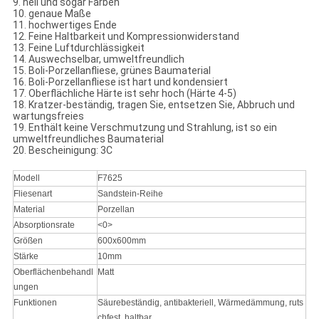
9. hell und sogar Farben
10. genaue Maße
11. hochwertiges Ende
12. Feine Haltbarkeit und Kompressionwiderstand
13. Feine Luftdurchlässigkeit
14. Auswechselbar, umweltfreundlich
15. Boli-Porzellanfliese, grünes Baumaterial
16. Boli-Porzellanfliese ist hart und kondensiert
17. Oberflächliche Härte ist sehr hoch (Härte 4-5)
18. Kratzer-beständig, tragen Sie, entsetzen Sie, Abbruch und
wartungsfreies
19. Enthält keine Verschmutzung und Strahlung, ist so ein
umweltfreundliches Baumaterial
20. Bescheinigung: 3C
Modell
F7625
Fliesenart
Sandstein-Reihe
Material
Porzellan
Absorptionsrate
<0>
Größen
600x600mm
Stärke
10mm
Oberflächenbehandl
Matt
ungen
Funktionen
Säurebeständig, antibakteriell, Wärmedämmung, ruts
chfest, haltbar