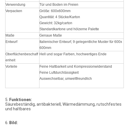
Verwendung
Tür und Boden im Freien
Verpacken
Größe: 600x600mm
Quantität: 4 Stücke/Karton
Gewicht: 32kg/carton
Standardkartone und hölzerne Palette
Maße
Genaue Maße
Entwurf
Italienischer Entwurf, 9 gelegentliche Muster für 600x
600mm
Oberflächenbeschaff
Hell und sogar Farben, hochwertiges Ende
enheit
Vorteile
Feine Haltbarkeit und Kompressionwiderstand
Feine Luftdurchlässigkeit
Auswechselbar, umweltfreundlich
5.
Funktionen:
Säurebeständig, antibakteriell, Wärmedämmung, rutschfestes
und haltbares
6.
Bild: