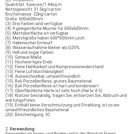
Quantität: 4 pieces/1.44sq.m
Nettogewicht: 31.5kg/carton
Bruttomasse: 32kg/carton
Größe: 600x600mm
(3). Drei Farben sind verfügbar
(4). 9 gelegentliche Muster für 600x600mm
(5). Mattoberfläche ist verfügbar
(6). Matchgröße haben 600*600mm Lech
(7). Italienischer Entwurf
(8). Wasseraufnahme kleiner als 0,05%
(9). Hell und sogar Farben
(10). Genaue Maße
(11). Hochwertiges Ende
(12). Feine Haltbarkeit und Kompressionwiderstand
(13). Feine Luftdurchlässigkeit
(14). Auswechselbar, umweltfreundlich
(15). Boli-Porzellanfliese, grünes Baumaterial
(16). Boli-Porzellanfliese ist hart und kondensiert
(17). Oberflächliche Härte ist sehr hoch (Härte 4-5)
(18). Kratzer-beständig, tragen Sie, entsetzen Sie, Abbruch und
wartungsfreies
(19). Enthält keine Verschmutzung und Strahlung, ist so ein
umweltfreundliches Baumaterial
(20). Bescheinigung: 3C
2.
Verwendung:
Verwendet im Innen- und Boden und in der Wand im Freien