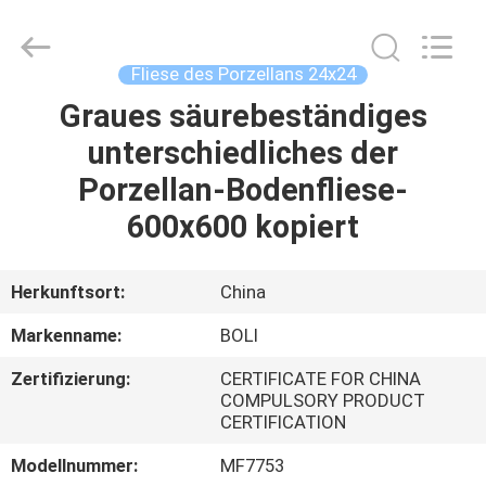
FOSHAN
BOLI
CERAMICS
CO.,LTD..
All
Fliese des Porzellans 24x24
Rights
Reserved.
Graues säurebeständiges
ZU
unterschiedliches der
HAUSE
Porzellan-Bodenfliese-
PRODUKTE
600x600 kopiert
VIDEOS
Herkunftsort:
China
Markenname:
BOLI
ÜBER
Zertifizierung:
CERTIFICATE FOR CHINA
UNS
COMPULSORY PRODUCT
CERTIFICATION
WERKSBESICHTIGUNG
Modellnummer:
MF7753