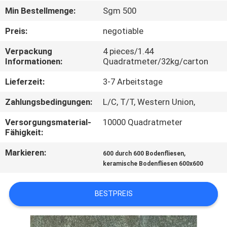
Min Bestellmenge:
Sgm 500
QUALITÄTSKONTROLLE
Preis:
negotiable
Verpackung
4 pieces/1.44
KONTAKT
Informationen:
Quadratmeter/32kg/carton
MIT
Lieferzeit:
3-7 Arbeitstage
UNS
Zahlungsbedingungen:
L/C, T/T, Western Union,
BITTE UM
Versorgungsmaterial-
10000 Quadratmeter
Fähigkeit:
EIN
Markieren:
,
ANGEBOT
600 durch 600 Bodenfliesen
keramische Bodenfliesen 600x600
SITEMAP
BESTPREIS
DATENSCHUTZRICHTLINIE