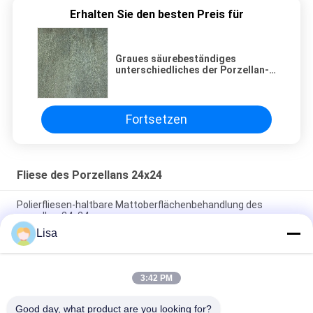
Erhalten Sie den besten Preis für
Graues säurebeständiges
unterschiedliches der Porzellan-
Bodenfliese-600x600 kopiert
Fortsetzen
Fliese des Porzellans 24x24
Polierfliesen-haltbare Mattoberflächenbehandlung des
porzellan-24x24
Lisa
Porzellan-Fliesen-/Sandstein-Porzellan-Bodenfliesen 600*600
Millimeter des Sandstein-24x24
3:42 PM
Gelbe Unglazed Porzellan-Fliese für blinde warnende
taktilbahn-Innenbodenbelag
Good day, what product are you looking for?