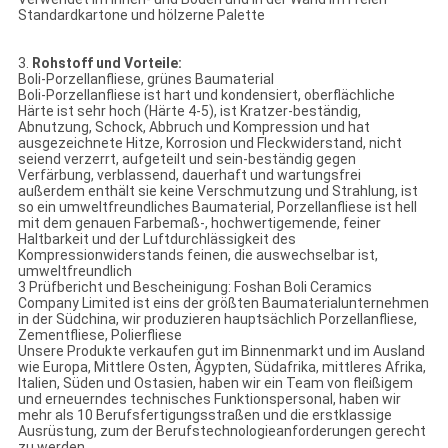
Standardkartone und hölzerne Palette
3.
Rohstoff und Vorteile:
Boli-Porzellanfliese, grünes Baumaterial
Boli-Porzellanfliese ist hart und kondensiert, oberflächliche
Härte ist sehr hoch (Härte 4-5), ist Kratzer-beständig,
Abnutzung, Schock, Abbruch und Kompression und hat
ausgezeichnete Hitze, Korrosion und Fleckwiderstand, nicht
seiend verzerrt, aufgeteilt und sein-beständig gegen
Verfärbung, verblassend, dauerhaft und wartungsfrei
außerdem enthält sie keine Verschmutzung und Strahlung, ist
so ein umweltfreundliches Baumaterial, Porzellanfliese ist hell
mit dem genauen Farbemaß-, hochwertigemende, feiner
Haltbarkeit und der Luftdurchlässigkeit des
Kompressionwiderstands feinen, die auswechselbar ist,
umweltfreundlich
3 Prüfbericht und Bescheinigung: Foshan Boli Ceramics
Company Limited ist eins der größten Baumaterialunternehmen
in der Südchina, wir produzieren hauptsächlich Porzellanfliese,
Zementfliese, Polierfliese
Unsere Produkte verkaufen gut im Binnenmarkt und im Ausland
wie Europa, Mittlere Osten, Ägypten, Südafrika, mittleres Afrika,
Italien, Süden und Ostasien, haben wir ein Team von fleißigem
und erneuerndes technisches Funktionspersonal, haben wir
mehr als 10 Berufsfertigungsstraßen und die erstklassige
Ausrüstung, zum der Berufstechnologieanforderungen gerecht
zu werden