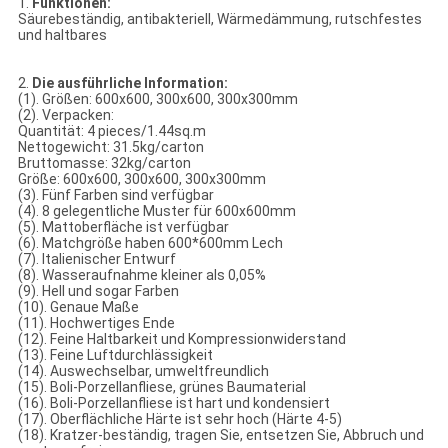
1.
Funktionen:
Säurebeständig, antibakteriell, Wärmedämmung, rutschfestes
und haltbares
2.
Die ausführliche Information:
(1). Größen: 600x600, 300x600, 300x300mm
(2). Verpacken:
Quantität: 4 pieces/1.44sq.m
Nettogewicht: 31.5kg/carton
Bruttomasse: 32kg/carton
Größe: 600x600, 300x600, 300x300mm
(3). Fünf Farben sind verfügbar
(4). 8 gelegentliche Muster für 600x600mm
(5). Mattoberfläche ist verfügbar
(6). Matchgröße haben 600*600mm Lech
(7). Italienischer Entwurf
(8). Wasseraufnahme kleiner als 0,05%
(9). Hell und sogar Farben
(10). Genaue Maße
(11). Hochwertiges Ende
(12). Feine Haltbarkeit und Kompressionwiderstand
(13). Feine Luftdurchlässigkeit
(14). Auswechselbar, umweltfreundlich
(15). Boli-Porzellanfliese, grünes Baumaterial
(16). Boli-Porzellanfliese ist hart und kondensiert
(17). Oberflächliche Härte ist sehr hoch (Härte 4-5)
(18). Kratzer-beständig, tragen Sie, entsetzen Sie, Abbruch und