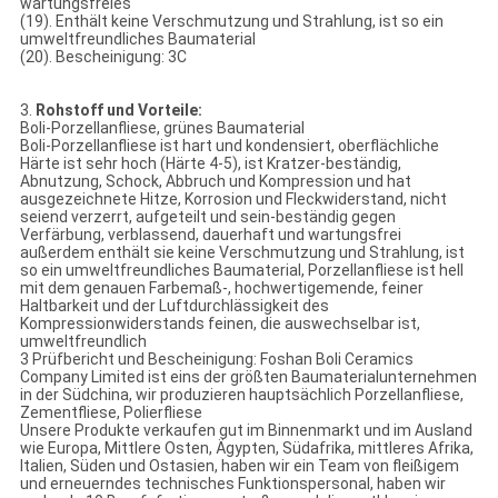
wartungsfreies
(19). Enthält keine Verschmutzung und Strahlung, ist so ein
umweltfreundliches Baumaterial
(20). Bescheinigung: 3C
3.
Rohstoff und Vorteile:
Boli-Porzellanfliese, grünes Baumaterial
Boli-Porzellanfliese ist hart und kondensiert, oberflächliche
Härte ist sehr hoch (Härte 4-5), ist Kratzer-beständig,
Abnutzung, Schock, Abbruch und Kompression und hat
ausgezeichnete Hitze, Korrosion und Fleckwiderstand, nicht
seiend verzerrt, aufgeteilt und sein-beständig gegen
Verfärbung, verblassend, dauerhaft und wartungsfrei
außerdem enthält sie keine Verschmutzung und Strahlung, ist
so ein umweltfreundliches Baumaterial, Porzellanfliese ist hell
mit dem genauen Farbemaß-, hochwertigemende, feiner
Haltbarkeit und der Luftdurchlässigkeit des
Kompressionwiderstands feinen, die auswechselbar ist,
umweltfreundlich
3 Prüfbericht und Bescheinigung: Foshan Boli Ceramics
Company Limited ist eins der größten Baumaterialunternehmen
in der Südchina, wir produzieren hauptsächlich Porzellanfliese,
Zementfliese, Polierfliese
Unsere Produkte verkaufen gut im Binnenmarkt und im Ausland
wie Europa, Mittlere Osten, Ägypten, Südafrika, mittleres Afrika,
Italien, Süden und Ostasien, haben wir ein Team von fleißigem
und erneuerndes technisches Funktionspersonal, haben wir