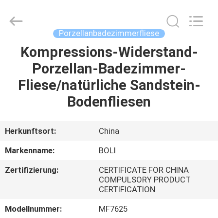
FOSHAN
BOLI
CERAMICS
CO.,LTD..
All
Porzellanbadezimmerfliese
Rights
Reserved.
Kompressions-Widerstand-
ZU
Porzellan-Badezimmer-
HAUSE
Fliese/natürliche Sandstein-
PRODUKTE
Bodenfliesen
VIDEOS
Herkunftsort:
China
Markenname:
BOLI
ÜBER
Zertifizierung:
CERTIFICATE FOR CHINA
UNS
COMPULSORY PRODUCT
CERTIFICATION
WERKSBESICHTIGUNG
Modellnummer:
MF7625