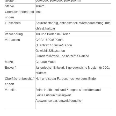
Größen
600x600, 300x600, 300x300mm
Stärke
10mm
Oberflächenbehandl
Matt
ungen
Funktionen
Säurebeständig, antibakteriell, Wärmedämmung, ruts
chfest, haltbar
Verwendung
Tür und Boden im Freien
Verpacken
Größe: 600x600mm
Quantität: 4 Stücke/Karton
Gewicht: 32kg/carton
Standardkartone und hölzerne Palette
Maße
Genaue Maße
Entwurf
Italienischer Entwurf, 8 gelegentliche Muster für 600x
600mm
Oberflächenbeschaff
Hell und sogar Farben, hochwertiges Ende
enheit
Vorteile
Feine Haltbarkeit und Kompressionwiderstand
Feine Luftdurchlässigkeit
Auswechselbar, umweltfreundlich