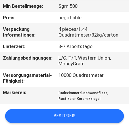
Min Bestellmenge:
Sgm 500
QUALITÄTSKONTROLLE
Preis:
negotiable
Verpackung
4 pieces/1.44
KONTAKT
Informationen:
Quadratmeter/32kg/carton
MIT
Lieferzeit:
3-7 Arbeitstage
UNS
Zahlungsbedingungen:
L/C, T/T, Western Union,
MoneyGram
BITTE UM
Versorgungsmaterial-
10000 Quadratmeter
EIN
Fähigkeit:
ANGEBOT
Markieren:
,
Badezimmerduschwandfliese
Rustikaler Keramikziegel
SITEMAP
BESTPREIS
DATENSCHUTZRICHTLINIE