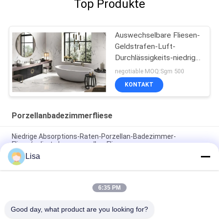
Top Produkte
Auswechselbare Fliesen-
Geldstrafen-Luft-
Durchlässigkeits-niedrige
Absorptionsrate des
negotiable MOQ:Sgm 500
Porzellan-24x48
KONTAKT
Porzellanbadezimmerfliese
Niedrige Absorptions-Raten-Porzellan-Badezimmer-
Fliese/polierte Innenporzellan-Fliesen
Lisa
Größe der Mode-Marmor-Entwurfs-rustikale Keramikziegel-
beige Farbe400*800 Millimeter
6:35 PM
Bescheinigung Luxusder sandstein-Porzellan-Badezimmer-
Bodenfliese-hohe Härte-3C
Good day, what product are you looking for?