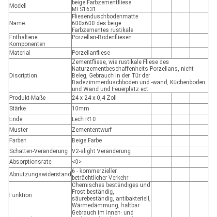
beige Farbzementfliese
Modell
MFS1631
Fliesenduschbodenmatte
Name:
600x600 des beige
Farbzementes rustikale
Enthaltene
Porzellan-Bodenfliesen
Komponenten
Material
Porzellanfliese
Zementfliese, wie rustikale Fliese des
Naturzementbeschaffenheits-Porzellans, nicht
Discription
Beleg, Gebrauch in der Tür der
Badezimmerduschboden und -wand, Küchenboden
und Wand und Feuerplatz ect.
Produkt-Maße
24 x 24 x 0,4 Zoll
Stärke
10mm
Ende
Lech R10
Muster
Zemententwurf
Farben
Beige Farbe
Schatten-Veränderung
V2-slight Veränderung
Absorptionsrate
<0>
6 - kommerzieller
Abnutzungswiderstand
beträchtlicher Verkehr
Chemisches beständiges und
Frost beständig,
Funktion
säurebeständig, antibakteriell,
Wärmedämmung, haltbar
Gebrauch im Innen- und