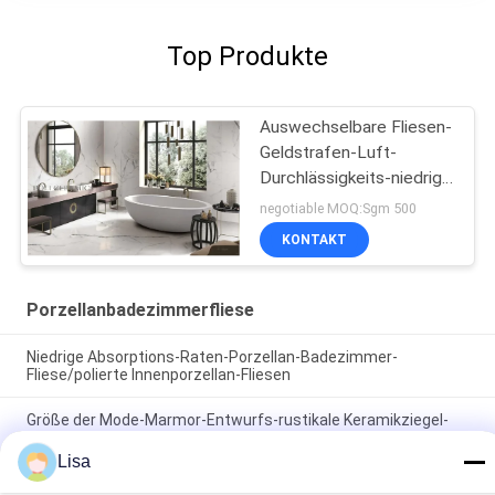
Top Produkte
Auswechselbare Fliesen-
Geldstrafen-Luft-
Durchlässigkeits-niedrige
Absorptionsrate des
negotiable MOQ:Sgm 500
Porzellan-24x48
KONTAKT
Porzellanbadezimmerfliese
Niedrige Absorptions-Raten-Porzellan-Badezimmer-
Fliese/polierte Innenporzellan-Fliesen
Größe der Mode-Marmor-Entwurfs-rustikale Keramikziegel-
beige Farbe400*800 Millimeter
Lisa
Bescheinigung Luxusder sandstein-Porzellan-Badezimmer-