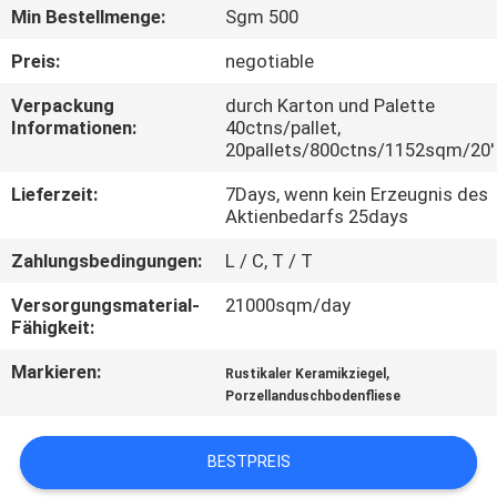
Min Bestellmenge:
Sgm 500
QUALITÄTSKONTROLLE
Preis:
negotiable
Verpackung
durch Karton und Palette
KONTAKT
Informationen:
40ctns/pallet,
20pallets/800ctns/1152sqm/20'
MIT
UNS
Lieferzeit:
7Days, wenn kein Erzeugnis des
Aktienbedarfs 25days
BITTE UM
Zahlungsbedingungen:
L / C, T / T
EIN
Versorgungsmaterial-
21000sqm/day
Fähigkeit:
ANGEBOT
Markieren:
,
Rustikaler Keramikziegel
Porzellanduschbodenfliese
SITEMAP
BESTPREIS
DATENSCHUTZRICHTLINIE