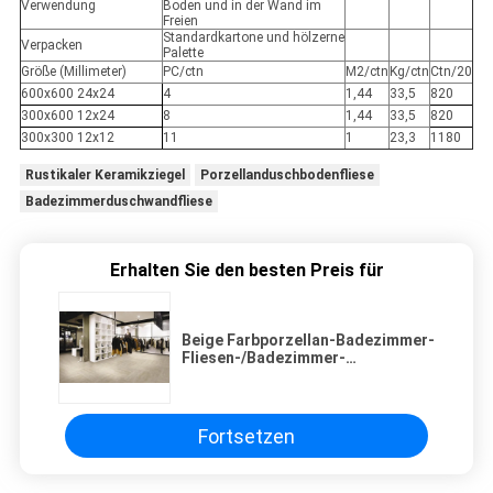
Verwendung
Boden und in der Wand im
Freien
Standardkartone und hölzerne
Verpacken
Palette
Größe (Millimeter)
PC/ctn
M2/ctn
Kg/ctn
Ctn/20
600x600 24x24
4
1,44
33,5
820
300x600 12x24
8
1,44
33,5
820
300x300 12x12
11
1
23,3
1180
Rustikaler Keramikziegel
Porzellanduschbodenfliese
Badezimmerduschwandfliese
Erhalten Sie den besten Preis für
Beige Farbporzellan-Badezimmer-
Fliesen-/Badezimmer-
Duschwand-Fliese 300x600mm
Fortsetzen