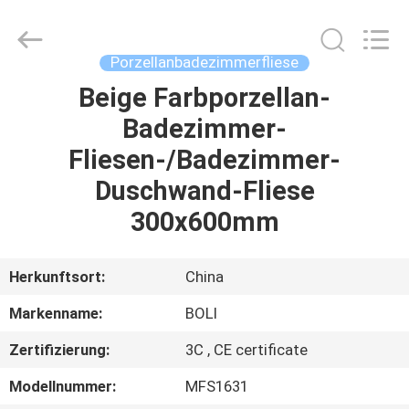
FOSHAN
BOLI
CERAMICS
CO.,LTD..
All
Porzellanbadezimmerfliese
Rights
Reserved.
Beige Farbporzellan-
ZU
Badezimmer-
HAUSE
Fliesen-/Badezimmer-
PRODUKTE
Duschwand-Fliese
300x600mm
VIDEOS
Herkunftsort:
China
ÜBER
Markenname:
BOLI
UNS
Zertifizierung:
3C , CE certificate
WERKSBESICHTIGUNG
Modellnummer:
MFS1631