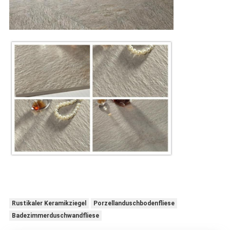
Rustikaler Keramikziegel
Porzellanduschbodenfliese
Badezimmerduschwandfliese