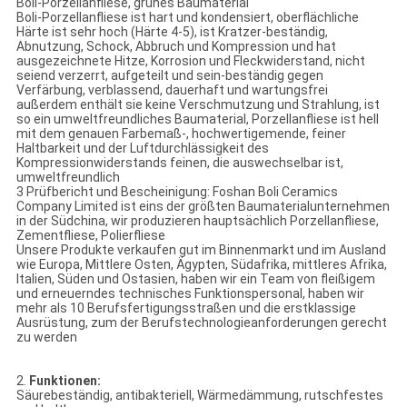
Boli-Porzellanfliese, grünes Baumaterial
Boli-Porzellanfliese ist hart und kondensiert, oberflächliche
Härte ist sehr hoch (Härte 4-5), ist Kratzer-beständig,
Abnutzung, Schock, Abbruch und Kompression und hat
ausgezeichnete Hitze, Korrosion und Fleckwiderstand, nicht
seiend verzerrt, aufgeteilt und sein-beständig gegen
Verfärbung, verblassend, dauerhaft und wartungsfrei
außerdem enthält sie keine Verschmutzung und Strahlung, ist
so ein umweltfreundliches Baumaterial, Porzellanfliese ist hell
mit dem genauen Farbemaß-, hochwertigemende, feiner
Haltbarkeit und der Luftdurchlässigkeit des
Kompressionwiderstands feinen, die auswechselbar ist,
umweltfreundlich
3 Prüfbericht und Bescheinigung: Foshan Boli Ceramics
Company Limited ist eins der größten Baumaterialunternehmen
in der Südchina, wir produzieren hauptsächlich Porzellanfliese,
Zementfliese, Polierfliese
Unsere Produkte verkaufen gut im Binnenmarkt und im Ausland
wie Europa, Mittlere Osten, Ägypten, Südafrika, mittleres Afrika,
Italien, Süden und Ostasien, haben wir ein Team von fleißigem
und erneuerndes technisches Funktionspersonal, haben wir
mehr als 10 Berufsfertigungsstraßen und die erstklassige
Ausrüstung, zum der Berufstechnologieanforderungen gerecht
zu werden
2.
Funktionen:
Säurebeständig, antibakteriell, Wärmedämmung, rutschfestes