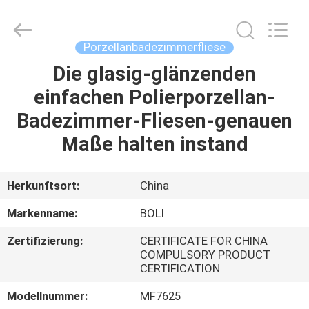
FOSHAN
BOLI
CERAMICS
CO.,LTD..
All
Porzellanbadezimmerfliese
Rights
Reserved.
Die glasig-glänzenden
ZU
einfachen Polierporzellan-
HAUSE
Badezimmer-Fliesen-genauen
PRODUKTE
Maße halten instand
VIDEOS
Herkunftsort:
China
Markenname:
BOLI
ÜBER
Zertifizierung:
CERTIFICATE FOR CHINA
UNS
COMPULSORY PRODUCT
CERTIFICATION
WERKSBESICHTIGUNG
Modellnummer:
MF7625