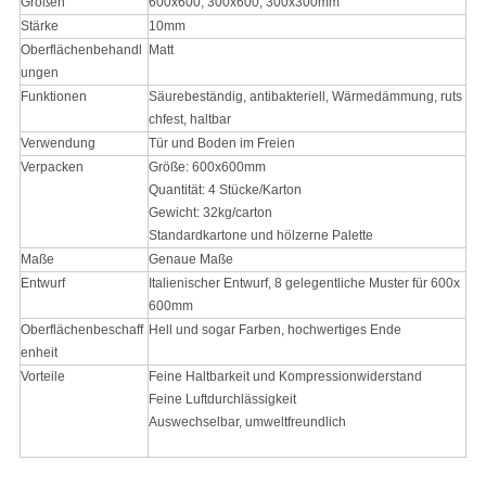
Größen
600x600, 300x600, 300x300mm
Stärke
10mm
Oberflächenbehandl
Matt
ungen
Funktionen
Säurebeständig, antibakteriell, Wärmedämmung, ruts
chfest, haltbar
Verwendung
Tür und Boden im Freien
Verpacken
Größe: 600x600mm
Quantität: 4 Stücke/Karton
Gewicht: 32kg/carton
Standardkartone und hölzerne Palette
Maße
Genaue Maße
Entwurf
Italienischer Entwurf, 8 gelegentliche Muster für 600x
600mm
Oberflächenbeschaff
Hell und sogar Farben, hochwertiges Ende
enheit
Vorteile
Feine Haltbarkeit und Kompressionwiderstand
Feine Luftdurchlässigkeit
Auswechselbar, umweltfreundlich