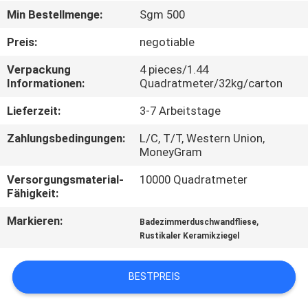
Min Bestellmenge:
Sgm 500
QUALITÄTSKONTROLLE
Preis:
negotiable
Verpackung
4 pieces/1.44
KONTAKT
Informationen:
Quadratmeter/32kg/carton
MIT
Lieferzeit:
3-7 Arbeitstage
UNS
Zahlungsbedingungen:
L/C, T/T, Western Union,
MoneyGram
BITTE UM
Versorgungsmaterial-
10000 Quadratmeter
EIN
Fähigkeit:
ANGEBOT
Markieren:
,
Badezimmerduschwandfliese
Rustikaler Keramikziegel
SITEMAP
BESTPREIS
DATENSCHUTZRICHTLINIE