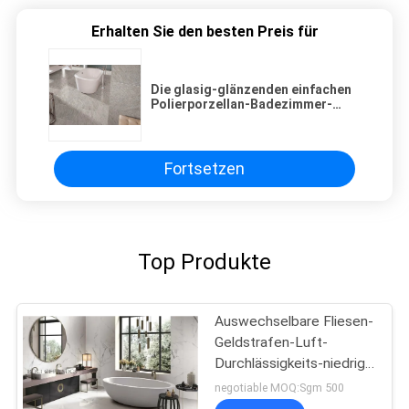
Erhalten Sie den besten Preis für
Die glasig-glänzenden einfachen
Polierporzellan-Badezimmer-
Fliesen-genauen Maße halten
instand
Fortsetzen
Top Produkte
Auswechselbare Fliesen-
Geldstrafen-Luft-
Durchlässigkeits-niedrige
Absorptionsrate des
negotiable MOQ:Sgm 500
Porzellan-24x48