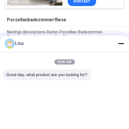
KONTAKT
Porzellanbadezimmerfliese
Niedrige Absorptions-Raten-Porzellan-Badezimmer-
Fliese/polierte Innenporzellan-Fliesen
Lisa
Größe der Mode-Marmor-Entwurfs-rustikale Keramikziegel-
beige Farbe400*800 Millimeter
8:06 AM
Bescheinigung Luxusder sandstein-Porzellan-Badezimmer-
Bodenfliese-hohe Härte-3C
Good day, what product are you looking for?
Beliebte Kategorien
Alle
Glasierte Porzellan-
Steinblick-Porzellan-
Fliesen
Fliese
Moderne Porzellan-
Marmorblick-
Fliese
Porzellan-Fliese