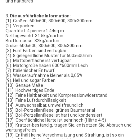
und haltbares
3.
Die ausführliche Information:
(1). Größen: 600x600, 300x600, 300x300mm
(2). Verpacken:
Quantität: 4 pieces/1.44sq.m
Nettogewicht: 31.5kg/carton
Bruttomasse: 32kg/carton
Größe: 600x600, 300x600, 300x300mm
(3). Fünf Farben sind verfügbar
(4). 8 gelegentliche Muster für 600x600mm
(5). Mattoberfläche ist verfügbar
(6). Matchgröße haben 600*600mm Lech
(7). Italienischer Entwurf
(8). Wasseraufnahme kleiner als 0,05%
(9). Hell und sogar Farben
(10). Genaue Maße
(11). Hochwertiges Ende
(12). Feine Haltbarkeit und Kompressionwiderstand
(13). Feine Luftdurchlässigkeit
(14). Auswechselbar, umweltfreundlich
(15). Boli-Porzellanfliese, grünes Baumaterial
(16). Boli-Porzellanfliese ist hart und kondensiert
(17). Oberflächliche Härte ist sehr hoch (Härte 4-5)
(18). Kratzer-beständig, tragen Sie, entsetzen Sie, Abbruch und
wartungsfreies
(19). Enthält keine Verschmutzung und Strahlung, ist so ein