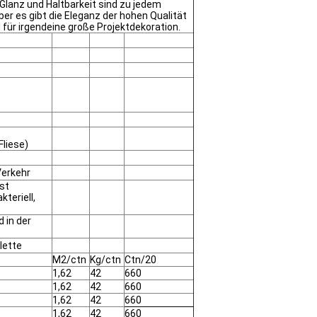
, Glanz und Haltbarkeit sind zu jedem
er es gibt die Eleganz der hohen Qualität
für irgendeine große Projektdekoration.
Fliese)
Verkehr
st
teriell,
 in der
lette
M2/ctn
Kg/ctn
Ctn/20
1,62
42
660
1,62
42
660
1,62
42
660
1,62
42
660