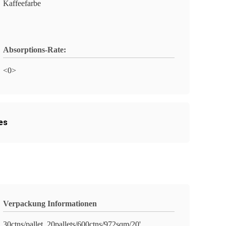
Kaffeefarbe
Absorptions-Rate:
<0>
es
Verpackung Informationen
30ctns/pallet, 20pallets/600ctns/972sqm/20'