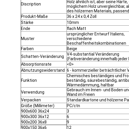
Holz ähnlich ist, aber seine Härte
Discription
möglichem Holz unvergleichbar, ab
des hölzernen Materials, passend 
Produkt-Maße
36 x 24 x 0,4 Zoll
Stärke
10mm
Ende
flach Matt
ursprünglicher Entwurf Italiens,
Muster
verschiedene
Beschaffenheitskombinationen
Farben
Beige
V4-substantial Veränderung
Schatten-Veränderung
(Farbveränderung innerhalb jeder 
Absorptionsrate
<0>
Abnutzungswiderstand
6 - kommerzieller beträchtlicher 
Chemisches beständiges und Fro
Funktion
beständig, säurebeständig, antibak
Wärmedämmung, haltbar
Gebrauch im Innen- und Boden und
Verwendung
Wand im Freien
Verpacken
Standardkartone und hölzerne Pa
Größe (Millimeter)
PC/ctn
900x600 36x24
3
900x300 36x12
6
900x200 36x8
9
900x150 36x6
12