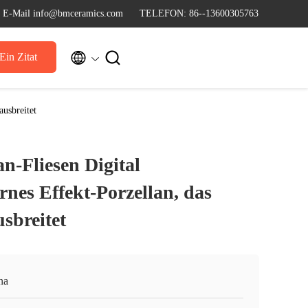
E-Mail info@bmceramics.com
TELEFON: 86--13600305763


Ein Zitat
ausbreitet
an-Fliesen Digital
rnes Effekt-Porzellan, das
sbreitet
na