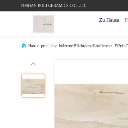
FOSHAN BOLI CERAMICS CO.,LTD.
Zu Hause
P
Haus
>
produits
>
hölzerne Effektporzellanfliesen
>
Effekt-P