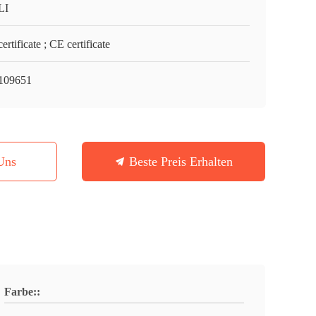
LI
ertificate ; CE certificate
109651
Uns
Beste Preis Erhalten
Farbe::