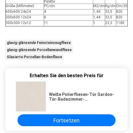
Palette
Größe (Millimeter)
PC/ctn
M2/ctn
Kg/ctn
Ctn/20
600x600 24x24
4
1,44
33,5
820
300x600 12x24
8
1,44
33,5
820
300x300 12x12
11
1
23,3
1180
glasig-glänzende Feinsteinzeugfliese
glasig-glänzende Porzellanwandfliese
Glasierte Porzellan-Bodenfliese
Erhalten Sie den besten Preis für
Weiße Polierfliesen-Tür Gardon-
Tür-Badezimmer-
Duschunterstützung des
porzellan-24x24
Fortsetzen