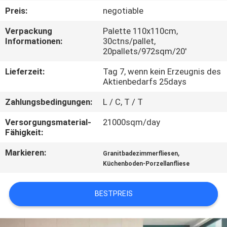
Preis:
negotiable
QUALITÄTSKONTROLLE
Verpackung
Palette 110x110cm,
Informationen:
30ctns/pallet,
20pallets/972sqm/20'
KONTAKT
MIT
Lieferzeit:
Tag 7, wenn kein Erzeugnis des
Aktienbedarfs 25days
UNS
Zahlungsbedingungen:
L / C, T / T
BITTE UM
Versorgungsmaterial-
21000sqm/day
Fähigkeit:
EIN
Markieren:
,
ANGEBOT
Granitbadezimmerfliesen
Küchenboden-Porzellanfliese
SITEMAP
BESTPREIS
DATENSCHUTZRICHTLINIE