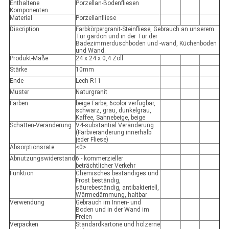
Enthaltene
Porzellan-Bodenfliesen
Komponenten
Material
Porzellanfliese
Discription
Farbkörpergranit-Steinfliese, Gebrauch an unserem
Tür gardon und in der Tür der
Badezimmerduschboden und -wand, Küchenboden
und Wand.
Produkt-Maße
24 x 24 x 0,4 Zoll
Stärke
10mm
Ende
Lech R11
Muster
Naturgranit
Farben
beige Farbe, 6color verfügbar,
schwarz, grau, dunkelgrau,
Kaffee, Sahnebeige, beige
Schatten-Veränderung
V4-substantial Veränderung
(Farbveränderung innerhalb
jeder Fliese)
Absorptionsrate
<0>
Abnutzungswiderstand
6 - kommerzieller
beträchtlicher Verkehr
Funktion
Chemisches beständiges und
Frost beständig,
säurebeständig, antibakteriell,
Wärmedämmung, haltbar
Verwendung
Gebrauch im Innen- und
Boden und in der Wand im
Freien
Verpacken
Standardkartone und hölzerne