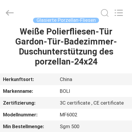
FOSHAN
BOLI
CERAMICS
CO.,LTD..
All
Glasierte Porzellan-Fliesen
Rights
Reserved.
Weiße Polierfliesen-Tür
ZU
Gardon-Tür-Badezimmer-
HAUSE
Duschunterstützung des
PRODUKTE
porzellan-24x24
VIDEOS
Herkunftsort:
China
Markenname:
BOLI
ÜBER
Zertifizierung:
3C certificate , CE certificate
UNS
Modellnummer:
MF6002
WERKSBESICHTIGUNG
Min Bestellmenge:
Sgm 500