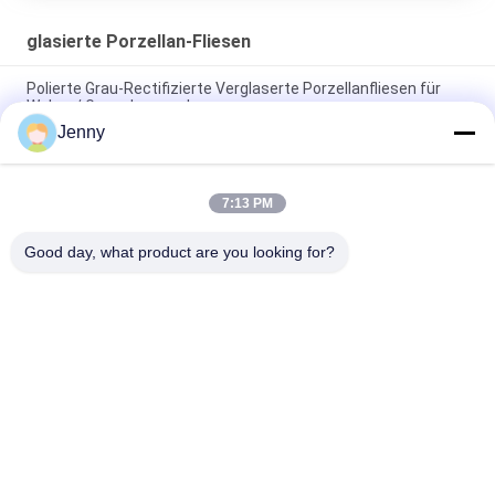
glasierte Porzellan-Fliesen
Polierte Grau-Rectifizierte Verglaserte Porzellanfliesen für
Wohn- / Gewerbezwecke
Jenny
Glanzverglasete, gerechte Porzellanfliesen mit polierten
Oberflächen mit geringer Wasserabsorption PEI 4
7:13 PM
Weiße Glasfliesen Maschine Vollkörper Porzellanfliesen Matte
Finish Mit 0,05% Wasserabsorption
Good day, what product are you looking for?
Beliebte Kategorien
Alle
Glasierte Porzellan-
Steinblick-Porzellan-
Fliesen
Fliese
Moderne Porzellan-
Marmorblick-
Fliese
Porzellan-Fliese
Hölzerne 
Teppich-Blick-