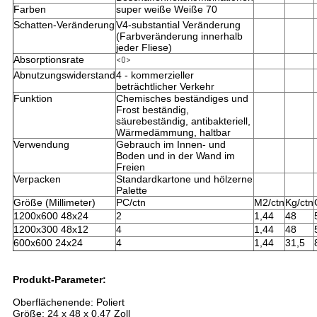
Farben
super weiße Weiße 70
Schatten-Veränderung
V4-substantial Veränderung
(Farbveränderung innerhalb
jeder Fliese)
Absorptionsrate
<0>
Abnutzungswiderstand
4 - kommerzieller
beträchtlicher Verkehr
Funktion
Chemisches beständiges und
Frost beständig,
säurebeständig, antibakteriell,
Wärmedämmung, haltbar
Verwendung
Gebrauch im Innen- und
Boden und in der Wand im
Freien
Verpacken
Standardkartone und hölzerne
Palette
Größe (Millimeter)
PC/ctn
M2/ctn
Kg/ctn
1200x600 48x24
2
1,44
48
1200x300 48x12
4
1,44
48
600x600 24x24
4
1,44
31,5
Produkt-Parameter:
Oberflächenende: Poliert
Größe: 24 x 48 x 0,47 Zoll