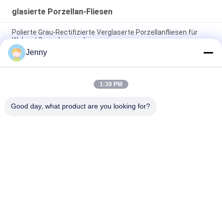
glasierte Porzellan-Fliesen
Polierte Grau-Rectifizierte Verglaserte Porzellanfliesen für
Wohn- / Gewerbezwecke
Jenny
Glanzverglasete, gerechte Porzellanfliesen mit polierten
Oberflächen mit geringer Wasserabsorption PEI 4
1:39 PM
Weiße Glasfliesen Maschine Vollkörper Porzellanfliesen Matte
Finish Mit 0,05% Wasserabsorption
Good day, what product are you looking for?
Beliebte Kategorien
Alle
Glasierte Porzellan-
Steinblick-Porzellan-
Fliesen
Fliese
Moderne Porzellan-
Marmorblick-
Fliese
Porzellan-Fliese
Hölzerne 
Teppich-Blick-