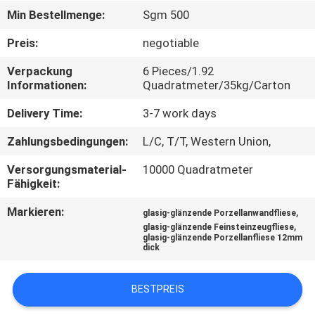
Min Bestellmenge:
Sgm 500
QUALITÄTSKONTROLLE
Preis:
negotiable
Verpackung
6 Pieces/1.92
KONTAKT
Informationen:
Quadratmeter/35kg/Carton
MIT
Delivery Time:
3-7 work days
UNS
Zahlungsbedingungen:
L/C, T/T, Western Union,
BITTE UM
Versorgungsmaterial-
10000 Quadratmeter
Fähigkeit:
EIN
Markieren:
,
ANGEBOT
glasig-glänzende Porzellanwandfliese
,
glasig-glänzende Feinsteinzeugfliese
glasig-glänzende Porzellanfliese 12mm
dick
SITEMAP
BESTPREIS
DATENSCHUTZRICHTLINIE