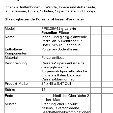
Innen- u. Außenböden u. Wände, Innere und Außenseite,
Schlafzimmer, Hotels, Schulen, Supermärkte und Lobbys
Glasig-glänzende Porzellan-Fliesen-Parameter
Modell
FP8126A41
glasierte
Porzellan-Fliese
Name:
Innen- und glasig-glänzende
Porzellan-Außenfliese für
Hotel, Schule, Landhaus
Enthaltene
Porzellan-Bodenfliesen
Komponenten
Material
Porzellanfliese
Beschreibung
Carrara-Superweiß ist eine
glasig-glänzende
Körpermatchporzellan-Reihe
und erstellt den Blick von
Carrara-Marmor neu
Produkt-Maße
24 x 48 x 0,47 Zoll
Stärke
12mm
Ende
unterschiedliche Oberfläche 2:
poliert, Matt
Muster
ursprünglicher Entwurf
Italiens, 9 verschiedene
Beschaffenheitskombinationen