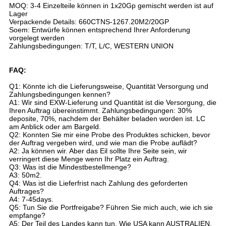
MOQ: 3-4 Einzelteile können in 1x20Gp gemischt werden ist auf
Lager
Verpackende Details: 660CTNS-1267.20M2/20GP
Soem: Entwürfe können entsprechend Ihrer Anforderung
vorgelegt werden
Zahlungsbedingungen: T/T, L/C, WESTERN UNION
FAQ:
Q1: Könnte ich die Lieferungsweise, Quantität Versorgung und
Zahlungsbedingungen kennen?
A1: Wir sind EXW-Lieferung und Quantität ist die Versorgung, die
Ihren Auftrag übereinstimmt. Zahlungsbedingungen: 30%
deposite, 70%, nachdem der Behälter beladen worden ist. LC
am Anblick oder am Bargeld.
Q2: Konnten Sie mir eine Probe des Produktes schicken, bevor
der Auftrag vergeben wird, und wie man die Probe auflädt?
A2: Ja können wir. Aber das Eil sollte Ihre Seite sein, wir
verringert diese Menge wenn Ihr Platz ein Auftrag.
Q3: Was ist die Mindestbestellmenge?
A3: 50m2.
Q4: Was ist die Lieferfrist nach Zahlung des geforderten
Auftrages?
A4: 7-45days.
Q5: Tun Sie die Portfreigabe? Führen Sie mich auch, wie ich sie
empfange?
A5: Der Teil des Landes kann tun. Wie USA kann AUSTRALIEN,