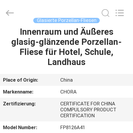
FOSHAN
BOLI
CERAMICS
CO.,LTD..
All
Glasierte Porzellan-Fliesen
Rights
Reserved.
Innenraum und Äußeres
ZU
glasig-glänzende Porzellan-
HAUSE
Fliese für Hotel, Schule,
PRODUKTE
Landhaus
VIDEOS
Place of Origin:
China
Markenname:
CHORA
ÜBER
Zertifizierung:
CERTIFICATE FOR CHINA
UNS
COMPULSORY PRODUCT
CERTIFICATION
WERKSBESICHTIGUNG
Model Number:
FP8126A41