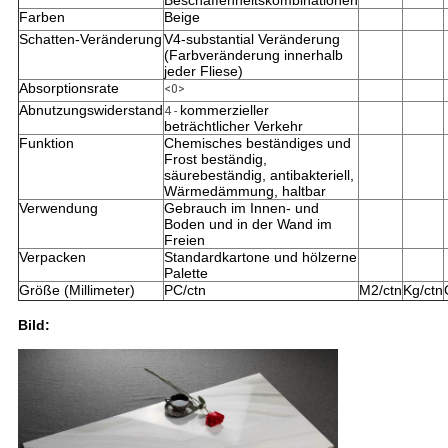
Beschaffenheitskombinationen
Farben
Beige
Schatten-Veränderung
V4-substantial Veränderung
(Farbveränderung innerhalb
jeder Fliese)
Absorptionsrate
<0>
Abnutzungswiderstand
kommerzieller
4 -
beträchtlicher Verkehr
Funktion
Chemisches beständiges und
Frost beständig,
säurebeständig, antibakteriell,
Wärmedämmung, haltbar
Verwendung
Gebrauch im Innen- und
Boden und in der Wand im
Freien
Verpacken
Standardkartone und hölzerne
Palette
Größe (Millimeter)
PC/ctn
M2/ctn
Kg/ctn
Bild: