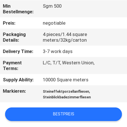
Min
Sgm 500
QUALITÄTSKONTROLLE
Bestellmenge:
Preis:
negotiable
KONTAKT
Packaging
4 pieces/1.44 square
MIT
Details:
meters/32kg/carton
UNS
Delivery Time:
3-7 work days
Payment
L/C, T/T, Western Union,
BITTE UM
Terms:
EIN
Supply Ability:
10000 Square meters
ANGEBOT
Markieren:
,
Steineffektporzellanfliesen
Steinblickbadezimmerfliesen
SITEMAP
BESTPREIS
DATENSCHUTZRICHTLINIE