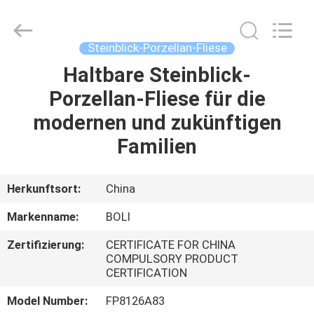
FOSHAN
BOLI
CERAMICS
CO.,LTD..
All
Steinblick-Porzellan-Fliese
Rights
Reserved.
Haltbare Steinblick-
ZU
Porzellan-Fliese für die
HAUSE
modernen und zukünftigen
PRODUKTE
Familien
VIDEOS
Herkunftsort:
China
Markenname:
BOLI
ÜBER
Zertifizierung:
CERTIFICATE FOR CHINA
UNS
COMPULSORY PRODUCT
CERTIFICATION
WERKSBESICHTIGUNG
Model Number:
FP8126A83