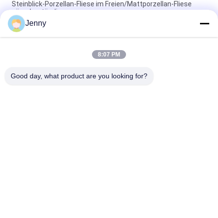
Steinblick-Porzellan-Fliese im Freien/Mattporzellan-Fliese
säurebeständig
Jenny
30 x 60 cm Sandstein-Blick-Porzellan-Fliese glasig-glänzende
Baumaterial-Unterstützung
8:07 PM
Rustikale Steinblick-Porzellan-Fliesen-/Stein-Blick-Porzellan-
Bodenfliese 600*600mm
Good day, what product are you looking for?
Beliebte Kategorien
Alle
Glasierte Porzellan-
Steinblick-Porzellan-
Fliesen
Fliese
Moderne Porzellan-
Marmorblick-
Fliese
Porzellan-Fliese
Hölzerne 
Teppich-Blick-
Effektporzellanfliesen
Porzellan-Fliese
Zement-Blick-
Fliese Des 