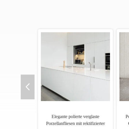
 12 mm
Rectifizierte verglaste weiße
lächen
Porzellanfliesen 12 mm Matte