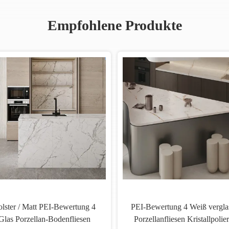
Empfohlene Produkte
Rectified White Mat Glas
Wohn- und Gewerbefl
Porzellan Fliesen PEI 4 Niedrige
aus Keramik mit