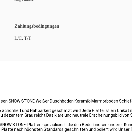
Zahlungsbedingungen
L/C, T/T
liesen SNOW STONE Weißer Duschboden Keramik-Marmorboden Schi
e Schönheit und Haltbarkeit geschätzt wird.Jede Platte ist ein Unik
 zu dezentem Grau reicht.Das klare und neutrale Erscheinungsbild von
r SNOW STONE-Platten spezialisiert, die den Bedürfnissen unserer Kun
e Platte nach höchsten Standards geschnitten und poliert wird.Unser