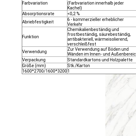
Farbvariation
(Farbvariation innerhalb jeder
Kachel)
Absorptionsrate
<0,2 %
6 - kommerzieller erheblicher
Abriebfestigkeit
Verkehr
Chemikalienbeständig und
frostbeständig, säurebeständig,
Funktion
antibakteriell, wärmeisolierend,
verschleißfest
Zur Verwendung auf Böden und
Verwendung
Wänden im Innen- und Außenberei
Verpackung
Standardkartons und Holzpalette
Größe (mm)
Stk./Karton
1600*2700/1600*3200
1