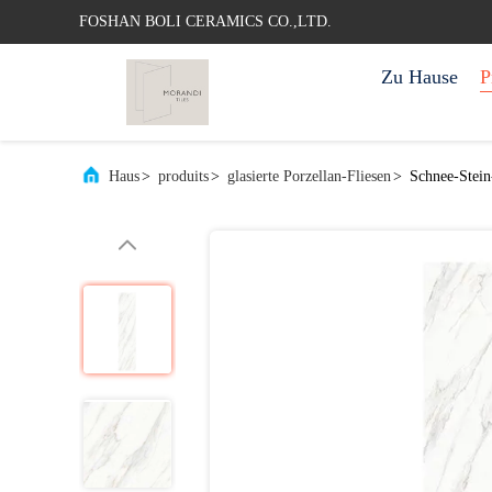
FOSHAN BOLI CERAMICS CO.,LTD.
Zu Hause
P
Haus
>
produits
>
glasierte Porzellan-Fliesen
>
Schnee-Stei