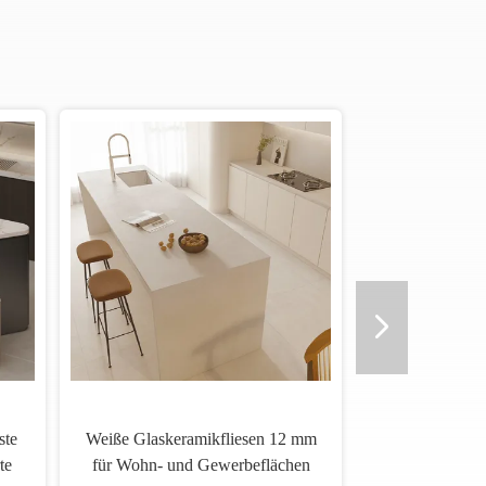
ächenteile
12 mm weiße Glasfliesenmaschine
 einer
mit Frostbeständigkeit und