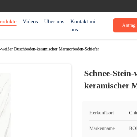
rodukte
Videos
Über uns
Kontakt mit
Antrag 
uns
n-weißer Duschboden-keramischer Marmorboden-Schiefer
Schnee-Stein-
keramischer 
Herkunftsort
Chi
Markenname
BO