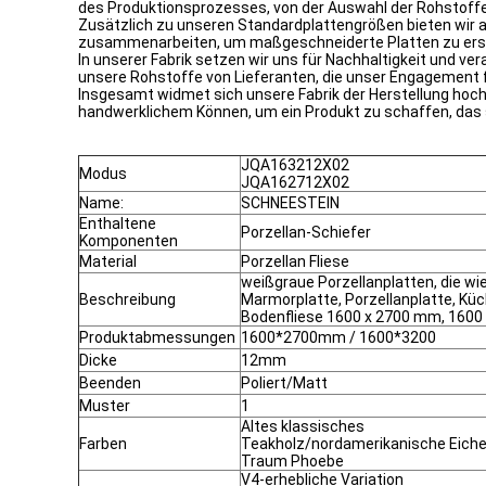
des Produktionsprozesses, von der Auswahl der Rohstoffe 
Zusätzlich zu unseren Standardplattengrößen bieten wir
zusammenarbeiten, um maßgeschneiderte Platten zu erstel
In unserer Fabrik setzen wir uns für Nachhaltigkeit und ve
unsere Rohstoffe von Lieferanten, die unser Engagement 
Insgesamt widmet sich unsere Fabrik der Herstellung hoc
handwerklichem Können, um ein Produkt zu schaffen, das s
JQA163212X02
Modus
JQA162712X02
Name:
SCHNEESTEIN
Enthaltene
Porzellan-Schiefer
Komponenten
Material
Porzellan Fliese
weißgraue Porzellanplatten, die wi
Beschreibung
Marmorplatte, Porzellanplatte, Küc
Bodenfliese 1600 x 2700 mm, 160
Produktabmessungen
1600*2700mm / 1600*3200
Dicke
12mm
Beenden
Poliert/Matt
Muster
1
Altes klassisches
Farben
Teakholz/nordamerikanische Eich
Traum Phoebe
V4-erhebliche Variation