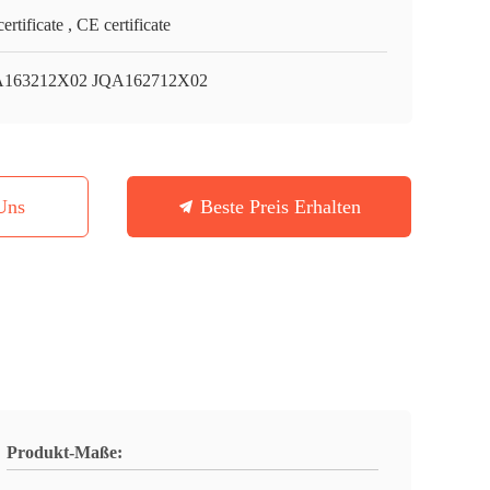
ertificate , CE certificate
163212X02 JQA162712X02
Uns
Beste Preis Erhalten
Produkt-Maße: