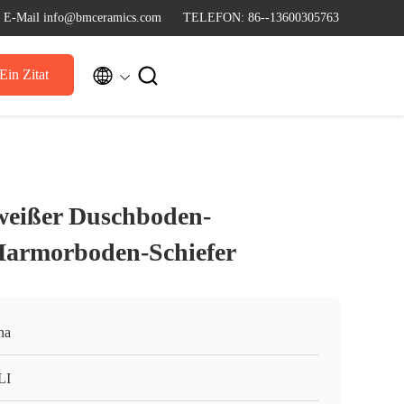
E-Mail info@bmceramics.com
TELEFON: 86--13600305763


Ein Zitat
weißer Duschboden-
Marmorboden-Schiefer
na
LI