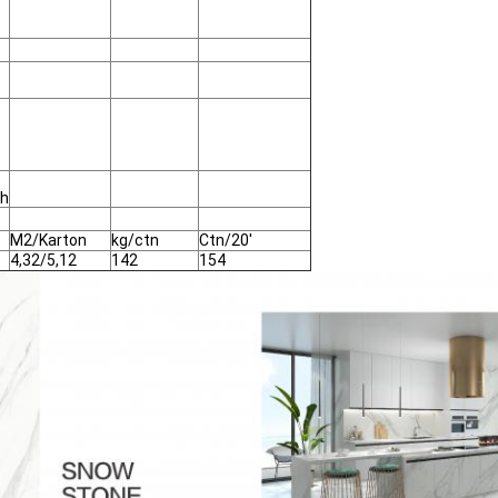
ch
M2/Karton
kg/ctn
Ctn/20'
4,32/5,12
142
154