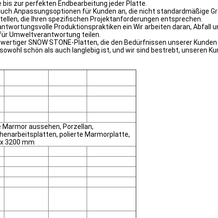
bis zur perfekten Endbearbeitung jeder Platte.
 auch Anpassungsoptionen für Kunden an, die nicht standardmäßige G
len, die Ihren spezifischen Projektanforderungen entsprechen.
rantwortungsvolle Produktionspraktiken ein.Wir arbeiten daran, Abfall
für Umweltverantwortung teilen.
hwertiger SNOW STONE-Platten, die den Bedürfnissen unserer Kunden
owohl schön als auch langlebig ist, und wir sind bestrebt, unseren K
e Marmor aussehen, Porzellan,
henarbeitsplatten, polierte Marmorplatte,
0 x 3200 mm
e