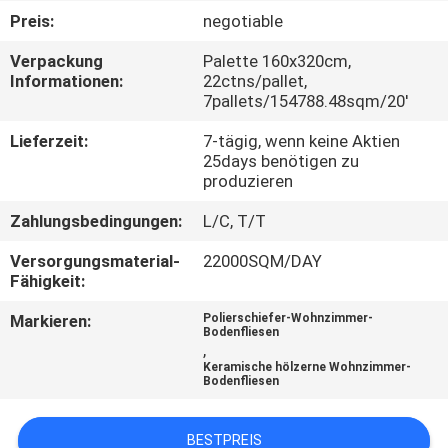
Preis:
negotiable
QUALITÄTSKONTROLLE
Verpackung
Palette 160x320cm,
Informationen:
22ctns/pallet,
7pallets/154788.48sqm/20'
KONTAKT
MIT
Lieferzeit:
7-tägig, wenn keine Aktien
25days benötigen zu
UNS
produzieren
Zahlungsbedingungen:
L/C, T/T
BITTE UM
Versorgungsmaterial-
22000SQM/DAY
EIN
Fähigkeit:
ANGEBOT
Markieren:
Polierschiefer-Wohnzimmer-
Bodenfliesen
,
SITEMAP
Keramische hölzerne Wohnzimmer-
Bodenfliesen
DATENSCHUTZRICHTLINIE
BESTPREIS