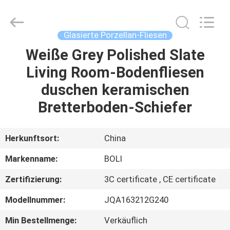
FOSHAN
BOLI
CERAMICS
CO.,LTD..
All
Glasierte Porzellan-Fliesen
Rights
Reserved.
Weiße Grey Polished Slate
ZU
Living Room-Bodenfliesen
HAUSE
duschen keramischen
PRODUKTE
Bretterboden-Schiefer
VIDEOS
Herkunftsort:
China
Markenname:
BOLI
ÜBER
Zertifizierung:
3C certificate , CE certificate
UNS
Modellnummer:
JQA163212G240
WERKSBESICHTIGUNG
Min Bestellmenge:
Verkäuflich