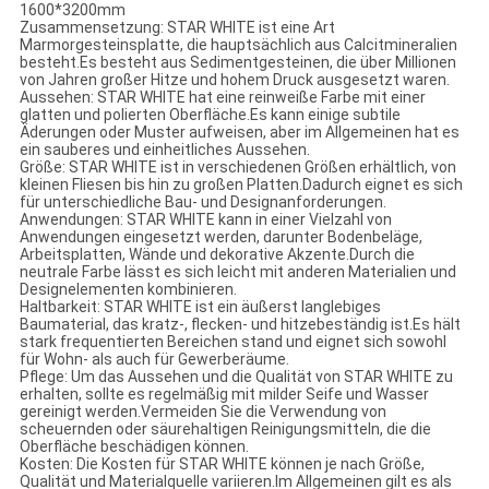
1600*3200mm
Zusammensetzung: STAR WHITE ist eine Art
Marmorgesteinsplatte, die hauptsächlich aus Calcitmineralien
besteht.Es besteht aus Sedimentgesteinen, die über Millionen
von Jahren großer Hitze und hohem Druck ausgesetzt waren.
Aussehen: STAR WHITE hat eine reinweiße Farbe mit einer
glatten und polierten Oberfläche.Es kann einige subtile
Äderungen oder Muster aufweisen, aber im Allgemeinen hat es
ein sauberes und einheitliches Aussehen.
Größe: STAR WHITE ist in verschiedenen Größen erhältlich, von
kleinen Fliesen bis hin zu großen Platten.Dadurch eignet es sich
für unterschiedliche Bau- und Designanforderungen.
Anwendungen: STAR WHITE kann in einer Vielzahl von
Anwendungen eingesetzt werden, darunter Bodenbeläge,
Arbeitsplatten, Wände und dekorative Akzente.Durch die
neutrale Farbe lässt es sich leicht mit anderen Materialien und
Designelementen kombinieren.
Haltbarkeit: STAR WHITE ist ein äußerst langlebiges
Baumaterial, das kratz-, flecken- und hitzebeständig ist.Es hält
stark frequentierten Bereichen stand und eignet sich sowohl
für Wohn- als auch für Gewerberäume.
Pflege: Um das Aussehen und die Qualität von STAR WHITE zu
erhalten, sollte es regelmäßig mit milder Seife und Wasser
gereinigt werden.Vermeiden Sie die Verwendung von
scheuernden oder säurehaltigen Reinigungsmitteln, die die
Oberfläche beschädigen können.
Kosten: Die Kosten für STAR WHITE können je nach Größe,
Qualität und Materialquelle variieren.Im Allgemeinen gilt es als