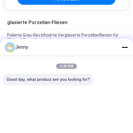
glasierte Porzellan-Fliesen
Polierte Grau-Rectifizierte Verglaserte Porzellanfliesen für
Wohn- / Gewerbezwecke
Jenny
Glanzverglasete, gerechte Porzellanfliesen mit polierten
Oberflächen mit geringer Wasserabsorption PEI 4
3:30 PM
Weiße Glasfliesen Maschine Vollkörper Porzellanfliesen Matte
Finish Mit 0,05% Wasserabsorption
Good day, what product are you looking for?
Beliebte Kategorien
Alle
Glasierte Porzellan-
Steinblick-Porzellan-
Fliesen
Fliese
Moderne Porzellan-
Marmorblick-
Fliese
Porzellan-Fliese