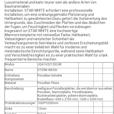
Luxusmaterial und kann teurer sein als andere Arten von
Baumaterialien.
Installation: STAR WHITE erfordert eine professionelle
Installation, um eine ordnungsgemäße Platzierung und
Haltbarkeit zu gewährleisten.Dazu gehört die Vorbereitung des
Untergrunds, das Zuschneiden der Platten und das Abdichten
der Fugen, um Feuchtigkeit und Flecken vorzubeugen.
Insgesamt ist STAR WHITE eine hochwertige
Marmorsteinplatte mit reinweißer Farbe, Haltbarkeit,
Vielseitigkeit und natürlicher Schönheit als
Verkaufsargumente.Sein klares und zeitloses Erscheinungsbild
macht es zu einer beliebten Wahl für moderne und
minimalistische Einrichtungsstile, während seine Haltbarkeit
und Verschleißfestigkeit es zu einer praktischen Wahl für stark
frequentierte Bereiche machen.
Modus
JQA163212G240
Name:
STERN WEISS
Enthaltene
Porzellan-Schiefer
Komponenten
Material
Porzellan Fliese
Beschreibung
weißgraue Porzellanplatten, die wie Marmor aussehen,
Porzellan, Marmorplatte, Porzellanplatte,
Küchenarbeitsplatten, polierte Marmorplatte,
Bodenfliese 1600 x 2700 mm, 1600 x 3200 mm
Produktabmessungen
1600*3200mm
Dicke
12mm