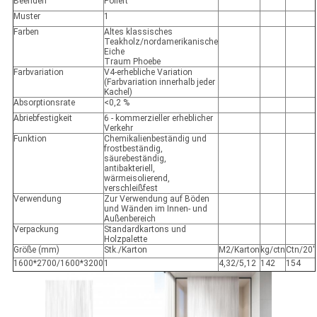
Beenden
Poliert
Muster
1
Farben
Altes klassisches
Teakholz/nordamerikanische
Eiche
Traum Phoebe
Farbvariation
V4-erhebliche Variation
(Farbvariation innerhalb jeder
Kachel)
Absorptionsrate
<0,2 %
Abriebfestigkeit
6 - kommerzieller erheblicher
Verkehr
Funktion
Chemikalienbeständig und
frostbeständig,
säurebeständig,
antibakteriell,
wärmeisolierend,
verschleißfest
Verwendung
Zur Verwendung auf Böden
und Wänden im Innen- und
Außenbereich
Verpackung
Standardkartons und
Holzpalette
Größe (mm)
Stk./Karton
M2/Karton
kg/ctn
Ctn/20'
1600*2700/1600*3200
1
4,32/5,12
142
154