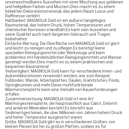
unverwechselbares Aussehen mit einer Mischung aus goldenen
und hellgelben Farben und Mustern.Dies macht es zu einem
beliebten Dekorationsmaterial, das jedem Raum Luxus und
Raffinesse verleiht.
Haltbarkeit: MAGNOLIA Gold ist ein äußerst langlebiges
Baumaterial, das hohem Druck, hohen Temperaturen und
chemischer Korrosion standhält.Es kann sein Aussehen und
seine Qualität auch nach längerem Gebrauch und Tragen
beibehalten.
Einfache Wartung: Die Oberfläche von MAGNOLIA Gold ist glatt
und leicht zu reinigen und zu pflegen.Es benötigt keine
speziellen Reinigungsmittel oder Werkzeuge und kann
problemlos mit handelsüblichen Reinigungsmitteln und Wasser
gereinigt werden.Dies macht es zu einem praktischen und
bequemen Baumaterial.
Vielseitigkeit: MAGNOLIA Gold kann für verschiedene Innen- und
Außendekorationen verwendet werden, wie zum Beispiel
Fußböden, Wände, Arbeitsplatten, Säulen, Granitstufen, Pools,
Springbrunnen und mehr.Diese multifunktionale
Marmorsteinplatte kann eine Vielzahl von Bauanforderungen
erfüllen.
Zusammensetzung: MAGNOLIA Gold ist eine Art
Marmorgesteinsplatte, die hauptsächlich aus Calcit, Dolomit
und anderen Mineralien besteht.Es besteht aus
Sedimentgesteinen, die über Millionen von Jahren hohem Druck
und hoher Temperatur ausgesetzt waren.
Größe: MAGNOLIA Gold gibt es in verschiedenen Größen, von
kleinen Fliesen bis hin zu großen Platten, sodass es für