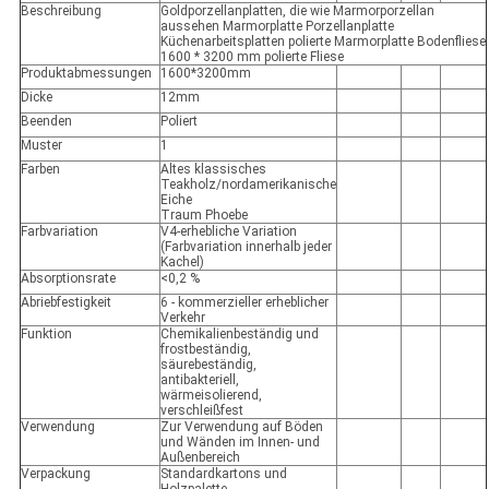
Beschreibung
Goldporzellanplatten, die wie Marmorporzellan
aussehen Marmorplatte Porzellanplatte
Küchenarbeitsplatten polierte Marmorplatte Bodenfliese
1600 * 3200 mm polierte Fliese
Produktabmessungen
1600*3200mm
Dicke
12mm
Beenden
Poliert
Muster
1
Farben
Altes klassisches
Teakholz/nordamerikanische
Eiche
Traum Phoebe
Farbvariation
V4-erhebliche Variation
(Farbvariation innerhalb jeder
Kachel)
Absorptionsrate
<0,2 %
Abriebfestigkeit
6 - kommerzieller erheblicher
Verkehr
Funktion
Chemikalienbeständig und
frostbeständig,
säurebeständig,
antibakteriell,
wärmeisolierend,
verschleißfest
Verwendung
Zur Verwendung auf Böden
und Wänden im Innen- und
Außenbereich
Verpackung
Standardkartons und