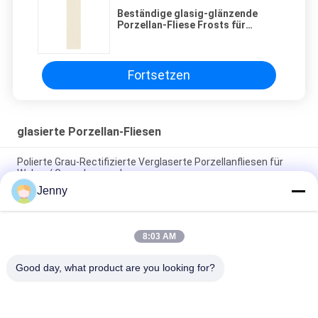
Beständige glasig-glänzende
Porzellan-Fliese Frosts für
Innenboden
Fortsetzen
glasierte Porzellan-Fliesen
Polierte Grau-Rectifizierte Verglaserte Porzellanfliesen für
Wohn- / Gewerbezwecke
Jenny
Glanzverglasete, gerechte Porzellanfliesen mit polierten
Oberflächen mit geringer Wasserabsorption PEI 4
8:03 AM
Weiße Glasfliesen Maschine Vollkörper Porzellanfliesen Matte
Finish Mit 0,05% Wasserabsorption
Good day, what product are you looking for?
Beliebte Kategorien
Alle