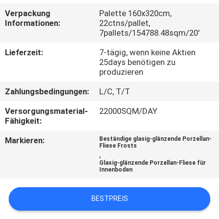
Verpackung
Palette 160x320cm,
QUALITÄTSKONTROLLE
Informationen:
22ctns/pallet,
7pallets/154788.48sqm/20'
KONTAKT
Lieferzeit:
7-tägig, wenn keine Aktien
25days benötigen zu
MIT
produzieren
UNS
Zahlungsbedingungen:
L/C, T/T
Versorgungsmaterial-
22000SQM/DAY
BITTE UM
Fähigkeit:
EIN
Markieren:
Beständige glasig-glänzende Porzellan-
Fliese Frosts
ANGEBOT
,
Glasig-glänzende Porzellan-Fliese für
Innenboden
SITEMAP
BESTPREIS
DATENSCHUTZRICHTLINIE