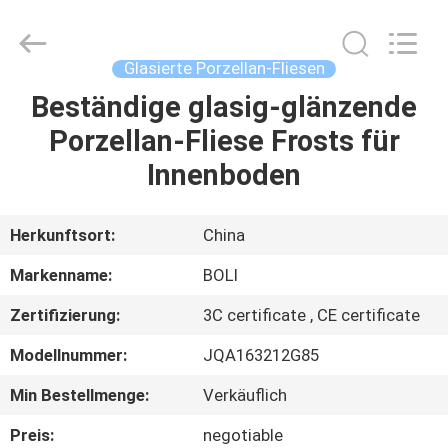
FOSHAN
BOLI
CERAMICS
CO.,LTD..
All
Glasierte Porzellan-Fliesen
Rights
Reserved.
Beständige glasig-glänzende
ZU
Porzellan-Fliese Frosts für
HAUSE
Innenboden
PRODUKTE
Herkunftsort:
China
VIDEOS
Markenname:
BOLI
Zertifizierung:
3C certificate , CE certificate
ÜBER
Modellnummer:
JQA163212G85
UNS
Min Bestellmenge:
Verkäuflich
WERKSBESICHTIGUNG
Preis:
negotiable