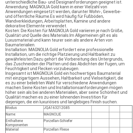
unterschiedliche Bau- und Designanforderungen geeignet ist.
Anwendung: MAGNOLIA Gold kann in einer Vielzahl von
Anwendungen eingesetzt werden, darunter Wohn-, Gewerbe-
und öffentliche Räume.Es wird häufig für Fußböden,
Wandverkleidungen, Arbeitsplatten, Kamine und andere
dekorative Elemente verwendet.
Kosten: Die Kosten für MAGNOLIA Gold variieren je nach Größe,
Qualität und Quelle des Materials.Im Allgemeinen gilt es als
Luxusmaterial und kann teurer sein als andere Arten von
Baumaterialien.
Installation: MAGNOLIA Gold erfordert eine professionelle
Installation, um die richtige Platzierung und Haltbarkeit zu
gewährleisten.Dazu gehört die Vorbereitung des Untergrunds,
das Zuschneiden der Platten und das Abdichten der Fugen, um
Feuchtigkeit und Flecken vorzubeugen.
Insgesamt ist MAGNOLIA Gold ein hochwertiges Baumaterial
mit einzigartigem Aussehen, Haltbarkeit und Vielseitigkeit, die
es zu einer beliebten Wahl für verschiedene Anwendungen
machen.Seine Kosten und Installationsanforderungen mögen
höher sein als bei anderen Materialien, aber seine Schönheit und
Qualität machen es zu einer lohnenden Investition für
diejenigen, die ein luxuriöses und langlebiges Finish suchen.
Modus
JQA163212G85
Name:
MAGNOLIE
Enthaltene
Porzellan-Schiefer
Komponenten
Material
Porzellan Fliese