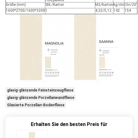
Holzpalette
Größe (mm)
Stk./Karton
M2/Karton
kg/ctn
Ctn/20'
1600*2700/1600*3200
1
4,32/5,12
142
154
glasig-glänzende Feinsteinzeugfliese
glasig-glänzende Porzellanwandfliese
Glasierte Porzellan-Bodenfliese
Erhalten Sie den besten Preis für