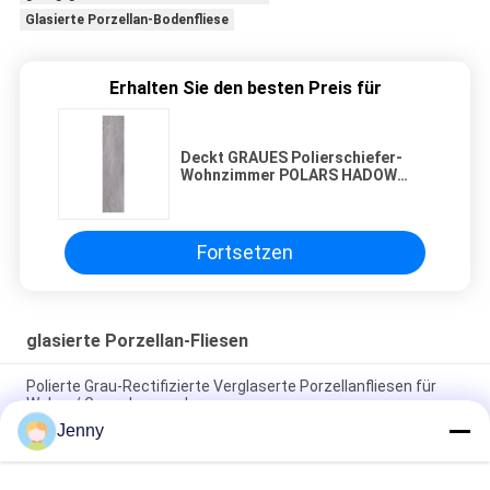
Glasierte Porzellan-Bodenfliese
Erhalten Sie den besten Preis für
Deckt GRAUES Polierschiefer-
Wohnzimmer POLARS HADOW
Duschboden-keramischen
Bretterboden-Schiefer
1600*2700mm 1600*3200mm mit
Ziegeln
Fortsetzen
glasierte Porzellan-Fliesen
Polierte Grau-Rectifizierte Verglaserte Porzellanfliesen für
Wohn- / Gewerbezwecke
Jenny
Glanzverglasete, gerechte Porzellanfliesen mit polierten
Oberflächen mit geringer Wasserabsorption PEI 4