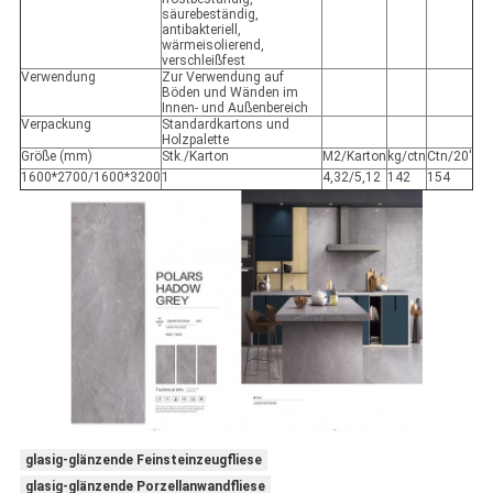
säurebeständig,
antibakteriell,
wärmeisolierend,
verschleißfest
Verwendung
Zur Verwendung auf
Böden und Wänden im
Innen- und Außenbereich
Verpackung
Standardkartons und
Holzpalette
Größe (mm)
Stk./Karton
M2/Karton
kg/ctn
Ctn/20'
1600*2700/1600*3200
1
4,32/5,12
142
154
glasig-glänzende Feinsteinzeugfliese
glasig-glänzende Porzellanwandfliese