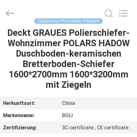
FOSHAN
BOLI
CERAMICS
CO.,LTD..
All
Glasierte Porzellan-Fliesen
Rights
Reserved.
Deckt GRAUES Polierschiefer-
ZU
Wohnzimmer POLARS HADOW
HAUSE
Duschboden-keramischen
PRODUKTE
Bretterboden-Schiefer
1600*2700mm 1600*3200mm
VIDEOS
mit Ziegeln
ÜBER
Herkunftsort:
China
UNS
Markenname:
BOLI
Zertifizierung:
3C certificate , CE certificate
WERKSBESICHTIGUNG