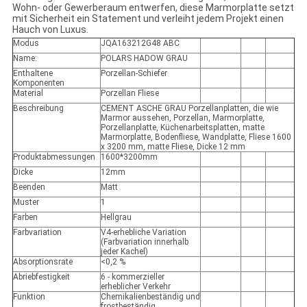
Wohn- oder Gewerberaum entwerfen, diese Marmorplatte setzt
mit Sicherheit ein Statement und verleiht jedem Projekt einen
Hauch von Luxus.
Modus
JQA163212G48 ABC
Name:
POLARS HADOW GRAU
Enthaltene
Porzellan-Schiefer
Komponenten
Material
Porzellan Fliese
Beschreibung
CEMENT ASCHE GRAU Porzellanplatten, die wie
Marmor aussehen, Porzellan, Marmorplatte,
Porzellanplatte, Küchenarbeitsplatten, matte
Marmorplatte, Bodenfliese, Wandplatte, Fliese 1600
x 3200 mm, matte Fliese, Dicke 12 mm
Produktabmessungen
1600*3200mm
Dicke
12mm
Beenden
Matt
Muster
1
Farben
Hellgrau
Farbvariation
V4-erhebliche Variation
(Farbvariation innerhalb
jeder Kachel)
Absorptionsrate
<0,2 %
Abriebfestigkeit
6 - kommerzieller
erheblicher Verkehr
Funktion
Chemikalienbeständig und
frostbeständig,