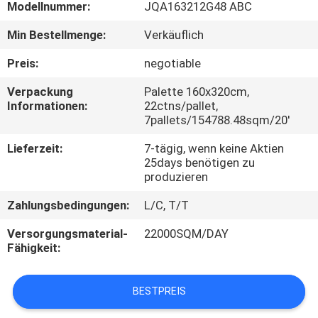
Modellnummer:
JQA163212G48 ABC
QUALITÄTSKONTROLLE
Min Bestellmenge:
Verkäuflich
Preis:
negotiable
KONTAKT
Verpackung
Palette 160x320cm,
MIT
Informationen:
22ctns/pallet,
7pallets/154788.48sqm/20'
UNS
Lieferzeit:
7-tägig, wenn keine Aktien
25days benötigen zu
BITTE UM
produzieren
EIN
Zahlungsbedingungen:
L/C, T/T
ANGEBOT
Versorgungsmaterial-
22000SQM/DAY
Fähigkeit:
SITEMAP
BESTPREIS
DATENSCHUTZRICHTLINIE