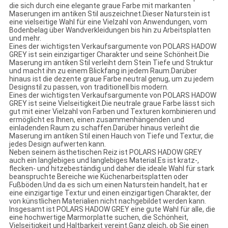
die sich durch eine elegante graue Farbe mit markanten
Maserungen im antiken Stil auszeichnet.Dieser Naturstein ist
eine vielseitige Wahl für eine Vielzahl von Anwendungen, vom
Bodenbelag über Wandverkleidungen bis hin zu Arbeitsplatten
und mehr.
Eines der wichtigsten Verkaufsargumente von POLARS HADOW
GREY ist sein einzigartiger Charakter und seine Schönheit.Die
Maserung im antiken Stil verleiht dem Stein Tiefe und Struktur
und macht ihn zu einem Blickfang in jedem Raum.Darüber
hinaus ist die dezente graue Farbe neutral genug, um zu jedem
Designstil zu passen, von traditionell bis modern.
Eines der wichtigsten Verkaufsargumente von POLARS HADOW
GREY ist seine Vielseitigkeit.Die neutrale graue Farbe lässt sich
gut mit einer Vielzahl von Farben und Texturen kombinieren und
ermöglicht es Ihnen, einen zusammenhängenden und
einladenden Raum zu schaffen.Darüber hinaus verleiht die
Maserung im antiken Stil einen Hauch von Tiefe und Textur, die
jedes Design aufwerten kann.
Neben seinem ästhetischen Reiz ist POLARS HADOW GREY
auch ein langlebiges und langlebiges Material.Es ist kratz-,
flecken- und hitzebeständig und daher die ideale Wahl für stark
beanspruchte Bereiche wie Küchenarbeitsplatten oder
Fußböden.Und da es sich um einen Naturstein handelt, hat er
eine einzigartige Textur und einen einzigartigen Charakter, der
von künstlichen Materialien nicht nachgebildet werden kann.
Insgesamt ist POLARS HADOW GREY eine gute Wahl für alle, die
eine hochwertige Marmorplatte suchen, die Schönheit,
Vielseitigkeit und Haltbarkeit vereint.Ganz gleich, ob Sie einen