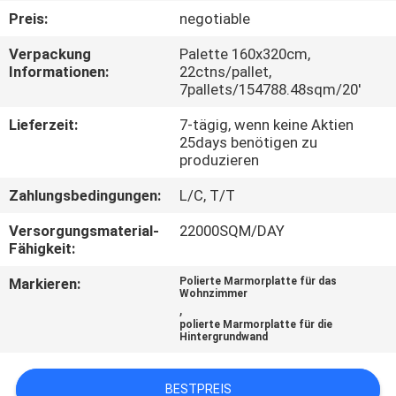
Preis:
negotiable
QUALITÄTSKONTROLLE
Verpackung
Palette 160x320cm,
Informationen:
22ctns/pallet,
7pallets/154788.48sqm/20'
KONTAKT
MIT
Lieferzeit:
7-tägig, wenn keine Aktien
25days benötigen zu
UNS
produzieren
Zahlungsbedingungen:
L/C, T/T
BITTE UM
Versorgungsmaterial-
22000SQM/DAY
EIN
Fähigkeit:
ANGEBOT
Markieren:
Polierte Marmorplatte für das
Wohnzimmer
,
SITEMAP
polierte Marmorplatte für die
Hintergrundwand
DATENSCHUTZRICHTLINIE
BESTPREIS