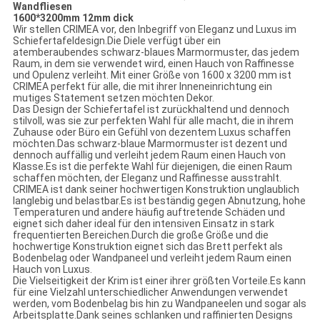
Wandfliesen
1600*3200mm 12mm dick
Wir stellen CRIMEA vor, den Inbegriff von Eleganz und Luxus im
Schiefertafeldesign.Die Diele verfügt über ein
atemberaubendes schwarz-blaues Marmormuster, das jedem
Raum, in dem sie verwendet wird, einen Hauch von Raffinesse
und Opulenz verleiht. Mit einer Größe von 1600 x 3200 mm ist
CRIMEA perfekt für alle, die mit ihrer Inneneinrichtung ein
mutiges Statement setzen möchten Dekor.
Das Design der Schiefertafel ist zurückhaltend und dennoch
stilvoll, was sie zur perfekten Wahl für alle macht, die in ihrem
Zuhause oder Büro ein Gefühl von dezentem Luxus schaffen
möchten.Das schwarz-blaue Marmormuster ist dezent und
dennoch auffällig und verleiht jedem Raum einen Hauch von
Klasse.Es ist die perfekte Wahl für diejenigen, die einen Raum
schaffen möchten, der Eleganz und Raffinesse ausstrahlt.
CRIMEA ist dank seiner hochwertigen Konstruktion unglaublich
langlebig und belastbar.Es ist beständig gegen Abnutzung, hohe
Temperaturen und andere häufig auftretende Schäden und
eignet sich daher ideal für den intensiven Einsatz in stark
frequentierten Bereichen.Durch die große Größe und die
hochwertige Konstruktion eignet sich das Brett perfekt als
Bodenbelag oder Wandpaneel und verleiht jedem Raum einen
Hauch von Luxus.
Die Vielseitigkeit der Krim ist einer ihrer größten Vorteile.Es kann
für eine Vielzahl unterschiedlicher Anwendungen verwendet
werden, vom Bodenbelag bis hin zu Wandpaneelen und sogar als
Arbeitsplatte.Dank seines schlanken und raffinierten Designs