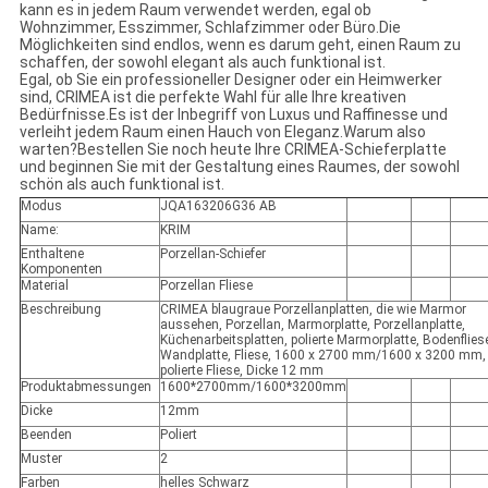
kann es in jedem Raum verwendet werden, egal ob
Wohnzimmer, Esszimmer, Schlafzimmer oder Büro.Die
Möglichkeiten sind endlos, wenn es darum geht, einen Raum zu
schaffen, der sowohl elegant als auch funktional ist.
Egal, ob Sie ein professioneller Designer oder ein Heimwerker
sind, CRIMEA ist die perfekte Wahl für alle Ihre kreativen
Bedürfnisse.Es ist der Inbegriff von Luxus und Raffinesse und
verleiht jedem Raum einen Hauch von Eleganz.Warum also
warten?Bestellen Sie noch heute Ihre CRIMEA-Schieferplatte
und beginnen Sie mit der Gestaltung eines Raumes, der sowohl
schön als auch funktional ist.
Modus
JQA163206G36 AB
Name:
KRIM
Enthaltene
Porzellan-Schiefer
Komponenten
Material
Porzellan Fliese
Beschreibung
CRIMEA blaugraue Porzellanplatten, die wie Marmor
aussehen, Porzellan, Marmorplatte, Porzellanplatte,
Küchenarbeitsplatten, polierte Marmorplatte, Bodenflies
Wandplatte, Fliese, 1600 x 2700 mm/1600 x 3200 mm,
polierte Fliese, Dicke 12 mm
Produktabmessungen
1600*2700mm/1600*3200mm
Dicke
12mm
Beenden
Poliert
Muster
2
Farben
helles Schwarz