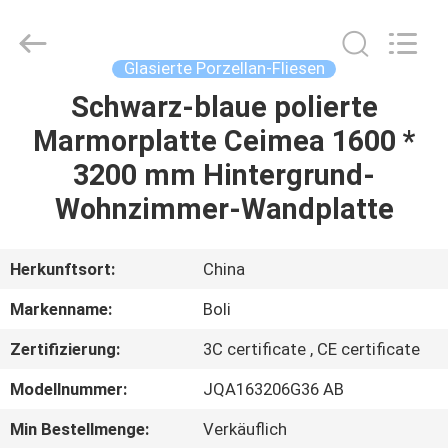
FOSHAN
BOLI
CERAMICS
CO.,LTD..
All
Glasierte Porzellan-Fliesen
Rights
Reserved.
Schwarz-blaue polierte
ZU
Marmorplatte Ceimea 1600 *
HAUSE
3200 mm Hintergrund-
PRODUKTE
Wohnzimmer-Wandplatte
VIDEOS
Herkunftsort:
China
Markenname:
Boli
ÜBER
Zertifizierung:
3C certificate , CE certificate
UNS
Modellnummer:
JQA163206G36 AB
WERKSBESICHTIGUNG
Min Bestellmenge:
Verkäuflich