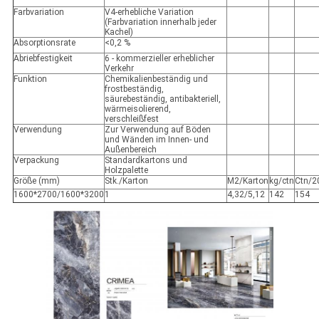
Farbvariation
V4-erhebliche Variation
(Farbvariation innerhalb jeder
Kachel)
Absorptionsrate
<0,2 %
Abriebfestigkeit
6 - kommerzieller erheblicher
Verkehr
Funktion
Chemikalienbeständig und
frostbeständig,
säurebeständig, antibakteriell,
wärmeisolierend,
verschleißfest
Verwendung
Zur Verwendung auf Böden
und Wänden im Innen- und
Außenbereich
Verpackung
Standardkartons und
Holzpalette
Größe (mm)
Stk./Karton
M2/Karton
kg/ctn
Ctn/2
1600*2700/1600*3200
1
4,32/5,12
142
154