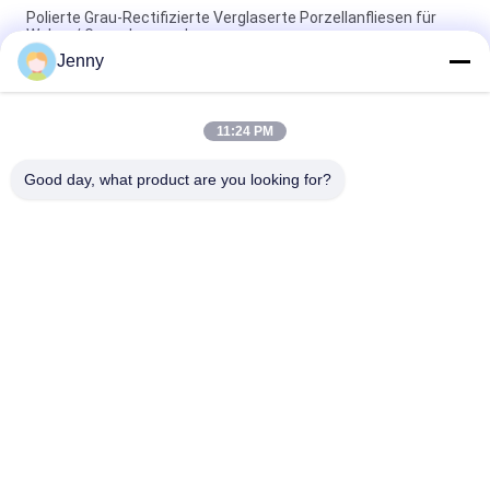
Polierte Grau-Rectifizierte Verglaserte Porzellanfliesen für
Wohn- / Gewerbezwecke
Jenny
Glanzverglasete, gerechte Porzellanfliesen mit polierten
Oberflächen mit geringer Wasserabsorption PEI 4
11:24 PM
Weiße Glasfliesen Maschine Vollkörper Porzellanfliesen Matte
Finish Mit 0,05% Wasserabsorption
Good day, what product are you looking for?
Beliebte Kategorien
Alle
Glasierte Porzellan-
Steinblick-Porzellan-
Fliesen
Fliese
Moderne Porzellan-
Marmorblick-
Fliese
Porzellan-Fliese
Hölzerne 
Teppich-Blick-
Effektporzellanfliesen
Porzellan-Fliese
Zement-Blick-
Fliese Des 