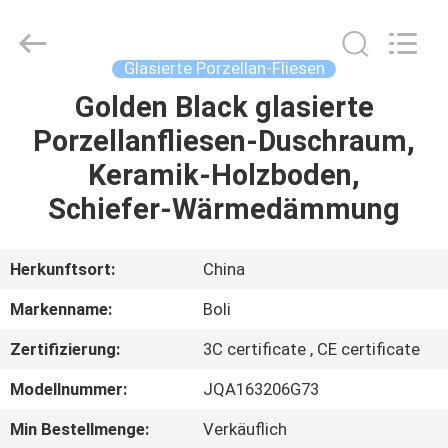
FOSHAN
BOLI
CERAMICS
CO.,LTD..
All
Glasierte Porzellan-Fliesen
Rights
Reserved.
Golden Black glasierte
ZU
Porzellanfliesen-Duschraum,
HAUSE
Keramik-Holzboden,
PRODUKTE
Schiefer-Wärmedämmung
VIDEOS
Herkunftsort:
China
Markenname:
Boli
ÜBER
Zertifizierung:
3C certificate , CE certificate
UNS
Modellnummer:
JQA163206G73
WERKSBESICHTIGUNG
Min Bestellmenge:
Verkäuflich