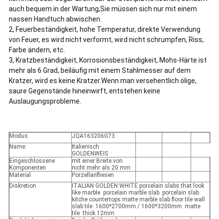
auch bequem in der Wartung,Sie müssen sich nur mit einem
nassen Handtuch abwischen.
2, Feuerbeständigkeit, hohe Temperatur, direkte Verwendung
von Feuer, es wird nicht verformt, wird nicht schrumpfen, Riss,
Farbe ändern, etc.
3, Kratzbeständigkeit, Korrosionsbeständigkeit, Mohs-Härte ist
mehr als 6 Grad, beiläufig mit einem Stahlmesser auf dem
Kratzer, wird es keine Kratzer.
Wenn man versehentlich ölige,
saure Gegenstände hineinwirft, entstehen keine
Auslaugungsprobleme.
Modus
JQA163206G73
Name:
Italienisch
GOLDENWEIS
Eingeschlossene
mit einer Breite von
Komponenten
nicht mehr als 20 mm
Material
Porzellanfliesen
Diskretion
ITALIAN GOLDEN WHITE porcelain slabs that look
like marble porcelain marble slab porcelain slab
kitche countertops matte marble slab floor tile wall
slab tile 1600*2700mm / 1600*3200mm matte
tile thick 12mm