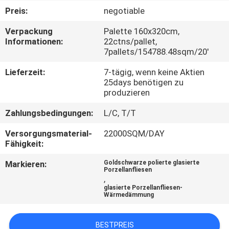
Preis:
negotiable
QUALITÄTSKONTROLLE
Verpackung
Palette 160x320cm,
Informationen:
22ctns/pallet,
7pallets/154788.48sqm/20'
KONTAKT
MIT
Lieferzeit:
7-tägig, wenn keine Aktien
25days benötigen zu
UNS
produzieren
Zahlungsbedingungen:
L/C, T/T
BITTE UM
Versorgungsmaterial-
22000SQM/DAY
EIN
Fähigkeit:
ANGEBOT
Markieren:
Goldschwarze polierte glasierte
Porzellanfliesen
,
SITEMAP
glasierte Porzellanfliesen-
Wärmedämmung
DATENSCHUTZRICHTLINIE
BESTPREIS