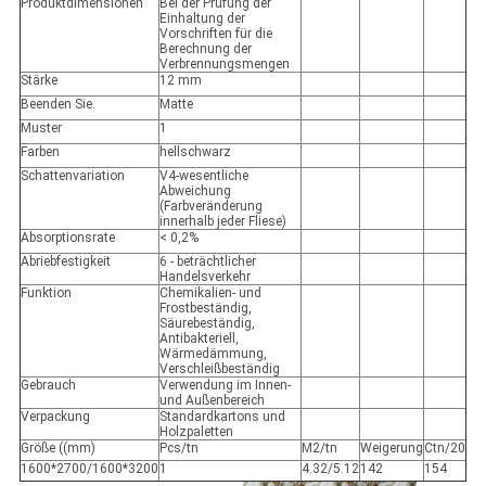
Produktdimensionen
Bei der Prüfung der
Einhaltung der
Vorschriften für die
Berechnung der
Verbrennungsmengen
Stärke
12 mm
Beenden Sie.
Matte
Muster
1
Farben
hellschwarz
Schattenvariation
V4-wesentliche
Abweichung
(Farbveränderung
innerhalb jeder Fliese)
Absorptionsrate
< 0,2%
Abriebfestigkeit
6 - beträchtlicher
Handelsverkehr
Funktion
Chemikalien- und
Frostbeständig,
Säurebeständig,
Antibakteriell,
Wärmedämmung,
Verschleißbeständig
Gebrauch
Verwendung im Innen-
und Außenbereich
Verpackung
Standardkartons und
Holzpaletten
Größe ((mm)
Pcs/tn
M2/tn
Weigerung
Ctn/20
1600*2700/1600*3200
1
4.32/5.12
142
154