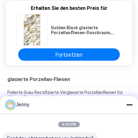
Erhalten Sie den besten Preis für
Golden Black glasierte
Porzellanfliesen-Duschraum,
Keramik-Holzboden, Schiefer-
Wärmedämmung
Fortsetzen
glasierte Porzellan-Fliesen
Polierte Grau-Rectifizierte Verglaserte Porzellanfliesen für
Wohn- / Gewerbezwecke
Jenny
Glanzverglasete, gerechte Porzellanfliesen mit polierten
Oberflächen mit geringer Wasserabsorption PEI 4
4:43 PM
Weiße Glasfliesen Maschine Vollkörper Porzellanfliesen Matte
Finish Mit 0,05% Wasserabsorption