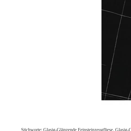
Stichworte:
Glasig-Glänzende Feinsteinzeugfliese
,
Glasig-