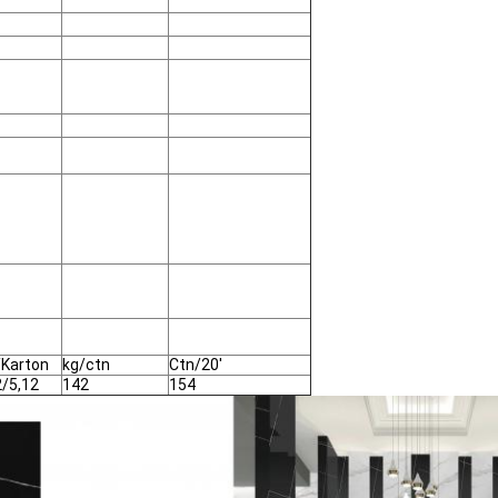
Karton
kg/ctn
Ctn/20'
2/5,12
142
154