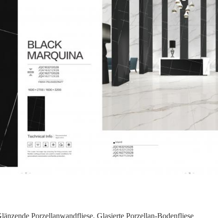
Glänzende Porzellanwandfliese
,
Glasierte Porzellan-Bodenfliese