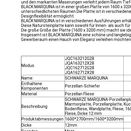
und den markanten Maserungen verleiht jedem Raum Tiefe
BLACK MARQUINA ist in einer großen Platte von 1600 x 3200
unterschiedlichsten Räumen.Die Platte ist in verschiedenen
Designflexibilität ermöglicht.
BLACK MARQUINA ist in verschiedenen Ausführungen erhältlic
Diese Natursteinplatte kann sowohl für Innen- als auch f
Die große Größe der Platte (1600 x 3200 mm) macht sie ide
Insgesamt ist BLACK MARQUINA eine schöne und langlebige 
Gewerberaum einen Hauch von Eleganz verleihen möchten
JQC163212G28
JQA163212X28
Modus
JQC162712G28
JQA162712X28
Name:
SCHWARZE MARQUINA
Enthaltene
Porzellan-Schiefer
Komponenten
Material
Porzellan Fliese
SCHWARZE MARQUINA-Porzellanplatt
Marmorplatte, Porzellanplatte, Kü
Beschreibung
Bodenfliese, Wandplatte, Fliese, 
Fliese, Dicke 12 mm
Produktabmessungen
1600*2700mm/1600*3200mm
Dicke
12mm