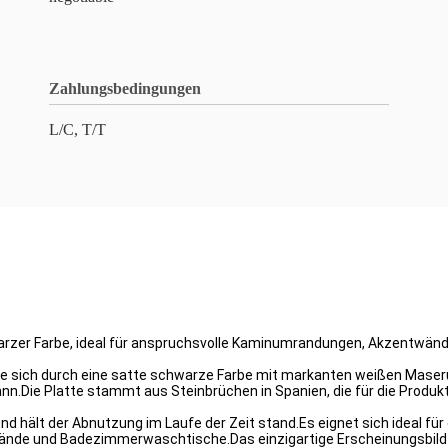
Zahlungsbedingungen
L/C, T/T
rzer Farbe, ideal für anspruchsvolle Kaminumrandungen, Akzentwä
ie sich durch eine satte schwarze Farbe mit markanten weißen Maser
 kann.Die Platte stammt aus Steinbrüchen in Spanien, die für die Prod
d hält der Abnutzung im Laufe der Zeit stand.Es eignet sich ideal für 
nde und Badezimmerwaschtische.Das einzigartige Erscheinungsbild