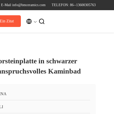
E-Mail info@bmceramics.com
TELEFON: 86--13600305763


Ein Zitat
teinplatte in schwarzer
 anspruchsvolles Kaminbad
INA
LI