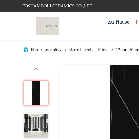
FOSHAN BOLI CERAMICS CO.,LTD.
Zu Hause
P
Haus
>
produits
>
glasierte Porzellan-Fliesen
>
12-mm-Marmor