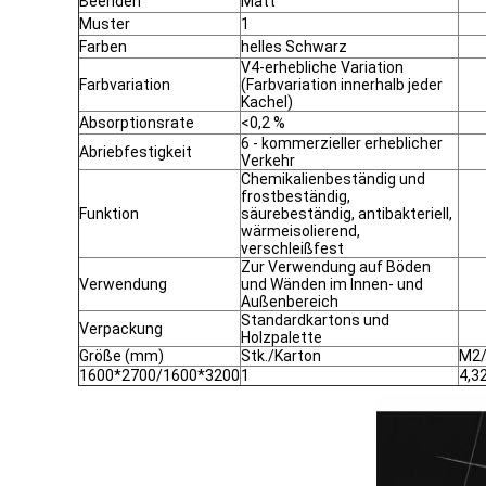
Beenden
Matt
Muster
1
Farben
helles Schwarz
V4-erhebliche Variation
Farbvariation
(Farbvariation innerhalb jeder
Kachel)
Absorptionsrate
<0,2 %
6 - kommerzieller erheblicher
Abriebfestigkeit
Verkehr
Chemikalienbeständig und
frostbeständig,
Funktion
säurebeständig, antibakteriell,
wärmeisolierend,
verschleißfest
Zur Verwendung auf Böden
Verwendung
und Wänden im Innen- und
Außenbereich
Standardkartons und
Verpackung
Holzpalette
Größe (mm)
Stk./Karton
M2/
1600*2700/1600*3200
1
4,3