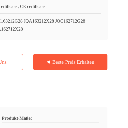
ertificate , CE certificate
163212G28 JQA163212X28 JQC162712G28
A162712X28
Uns
Beste Preis Erhalten
Produkt-Maße: