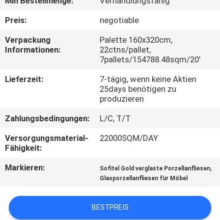
Min Bestellmenge:
Verhandlungsfähig
QUALITÄTSKONTROLLE
Preis:
negotiable
Verpackung
Palette 160x320cm,
Informationen:
22ctns/pallet,
KONTAKT
7pallets/154788.48sqm/20'
MIT
Lieferzeit:
7-tägig, wenn keine Aktien
UNS
25days benötigen zu
produzieren
BITTE UM
Zahlungsbedingungen:
L/C, T/T
EIN
Versorgungsmaterial-
22000SQM/DAY
Fähigkeit:
ANGEBOT
Markieren:
,
Sofitel Gold verglaste Porzellanfliesen
Glasporzellanfliesen für Möbel
SITEMAP
BESTPREIS
DATENSCHUTZRICHTLINIE