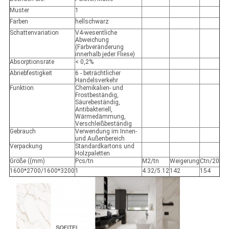
Muster
1
Farben
hellschwarz
Schattenvariation
V4-wesentliche
Abweichung
(Farbveränderung
innerhalb jeder Fliese)
Absorptionsrate
< 0,2%
Abriebfestigkeit
6 - beträchtlicher
Handelsverkehr
Funktion
Chemikalien- und
Frostbeständig,
Säurebeständig,
Antibakteriell,
Wärmedämmung,
Verschleißbeständig
Gebrauch
Verwendung im Innen-
und Außenbereich
Verpackung
Standardkartons und
Holzpaletten
Größe ((mm)
Pcs/tn
M2/tn
Weigerung
Ctn/20
1600*2700/1600*3200
1
4.32/5.12
142
154