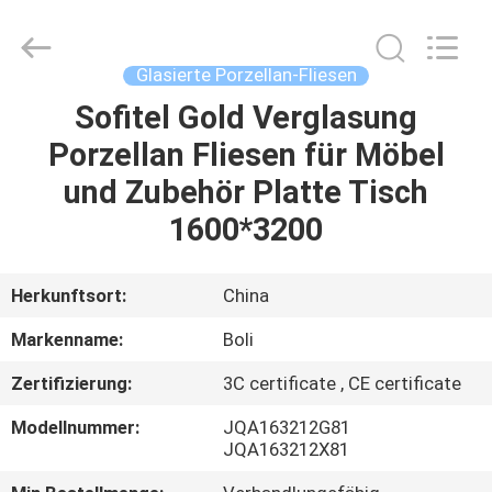
FOSHAN
BOLI
CERAMICS
CO.,LTD..
All
Glasierte Porzellan-Fliesen
Rights
Reserved.
Sofitel Gold Verglasung
ZU
Porzellan Fliesen für Möbel
HAUSE
und Zubehör Platte Tisch
PRODUKTE
1600*3200
VIDEOS
Herkunftsort:
China
Markenname:
Boli
ÜBER
Zertifizierung:
3C certificate , CE certificate
UNS
Modellnummer:
JQA163212G81
JQA163212X81
WERKSBESICHTIGUNG