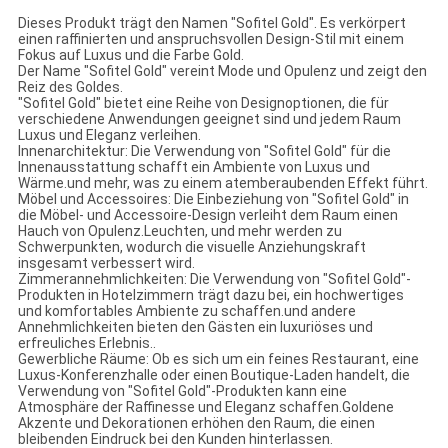
Dieses Produkt trägt den Namen "Sofitel Gold". Es verkörpert
einen raffinierten und anspruchsvollen Design-Stil mit einem
Fokus auf Luxus und die Farbe Gold.
Der Name "Sofitel Gold" vereint Mode und Opulenz und zeigt den
Reiz des Goldes.
"Sofitel Gold" bietet eine Reihe von Designoptionen, die für
verschiedene Anwendungen geeignet sind und jedem Raum
Luxus und Eleganz verleihen.
Innenarchitektur: Die Verwendung von "Sofitel Gold" für die
Innenausstattung schafft ein Ambiente von Luxus und
Wärme.und mehr, was zu einem atemberaubenden Effekt führt.
Möbel und Accessoires: Die Einbeziehung von "Sofitel Gold" in
die Möbel- und Accessoire-Design verleiht dem Raum einen
Hauch von Opulenz.Leuchten, und mehr werden zu
Schwerpunkten, wodurch die visuelle Anziehungskraft
insgesamt verbessert wird.
Zimmerannehmlichkeiten: Die Verwendung von "Sofitel Gold"-
Produkten in Hotelzimmern trägt dazu bei, ein hochwertiges
und komfortables Ambiente zu schaffen.und andere
Annehmlichkeiten bieten den Gästen ein luxuriöses und
erfreuliches Erlebnis..
Gewerbliche Räume: Ob es sich um ein feines Restaurant, eine
Luxus-Konferenzhalle oder einen Boutique-Laden handelt, die
Verwendung von "Sofitel Gold"-Produkten kann eine
Atmosphäre der Raffinesse und Eleganz schaffen.Goldene
Akzente und Dekorationen erhöhen den Raum, die einen
bleibenden Eindruck bei den Kunden hinterlassen.