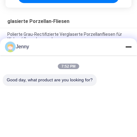
glasierte Porzellan-Fliesen
Polierte Grau-Rectifizierte Verglaserte Porzellanfliesen für
Wohn- / Gewerbezwecke
Jenny
Glanzverglasete, gerechte Porzellanfliesen mit polierten
Oberflächen mit geringer Wasserabsorption PEI 4
7:52 PM
Weiße Glasfliesen Maschine Vollkörper Porzellanfliesen Matte
Finish Mit 0,05% Wasserabsorption
Good day, what product are you looking for?
Beliebte Kategorien
Alle
Glasierte Porzellan-
Steinblick-Porzellan-
Fliesen
Fliese
Moderne Porzellan-
Marmorblick-
Fliese
Porzellan-Fliese