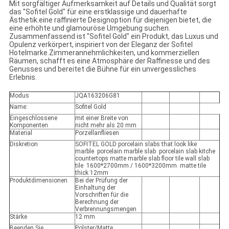
Mit sorgfältiger Aufmerksamkeit auf Details und Qualität sorgt
das "Sofitel Gold" für eine erstklassige und dauerhafte
Ästhetik.eine raffinierte Designoption für diejenigen bietet, die
eine erhöhte und glamouröse Umgebung suchen.
Zusammenfassend ist "Sofitel Gold" ein Produkt, das Luxus und
Opulenz verkörpert, inspiriert von der Eleganz der Sofitel
Hotelmarke.Zimmerannehmlichkeiten, und kommerziellen
Räumen, schafft es eine Atmosphäre der Raffinesse und des
Genusses und bereitet die Bühne für ein unvergessliches
Erlebnis.
Modus
JQA163206G81
Name:
Sofitel Gold
Eingeschlossene
mit einer Breite von
Komponenten
nicht mehr als 20 mm
Material
Porzellanfliesen
Diskretion
SOFITEL GOLD porcelain slabs that look like
marble porcelain marble slab porcelain slab kitche
countertops matte marble slab floor tile wall slab
tile 1600*2700mm / 1600*3200mm matte tile
thick 12mm
Produktdimensionen
Bei der Prüfung der
Einhaltung der
Vorschriften für die
Berechnung der
Verbrennungsmengen
Stärke
12 mm
Beenden Sie.
Polster/Matte