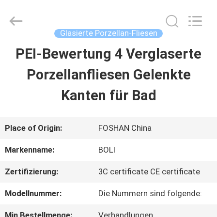
2026
FOSHAN
BOLI
CERAMICS
Glasierte Porzellan-Fliesen
CO.,LTD..
All
PEI-Bewertung 4 Verglaserte
ZU
Rights
Reserved.
Porzellanfliesen Gelenkte
HAUSE
Kanten für Bad
PRODUKTE
Place of Origin:
FOSHAN China
VIDEOS
Markenname:
BOLI
Zertifizierung:
3C certificate CE certificate
ÜBER
Modellnummer:
Die Nummern sind folgende:
UNS
Min Bestellmenge:
Verhandlungen