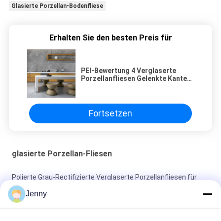
Glasierte Porzellan-Bodenfliese
Erhalten Sie den besten Preis für
PEI-Bewertung 4 Verglaserte
Porzellanfliesen Gelenkte Kanten
für Bad
Fortsetzen
glasierte Porzellan-Fliesen
Polierte Grau-Rectifizierte Verglaserte Porzellanfliesen für
Wohn- / Gewerbezwecke
Jenny
Glanzverglasete, gerechte Porzellanfliesen mit polierten
Oberflächen mit geringer Wasserabsorption PEI 4