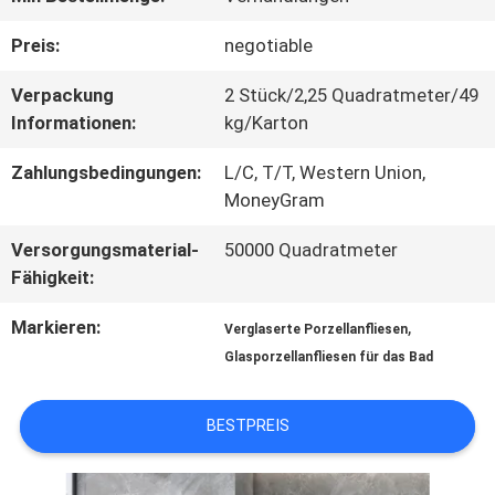
WERKSBESICHTIGUNG
Preis:
negotiable
Verpackung
2 Stück/2,25 Quadratmeter/49
QUALITÄTSKONTROLLE
Informationen:
kg/Karton
Zahlungsbedingungen:
L/C, T/T, Western Union,
KONTAKT
MoneyGram
MIT
Versorgungsmaterial-
50000 Quadratmeter
Fähigkeit:
UNS
Markieren:
,
Verglaserte Porzellanfliesen
Glasporzellanfliesen für das Bad
BITTE UM
EIN
BESTPREIS
ANGEBOT