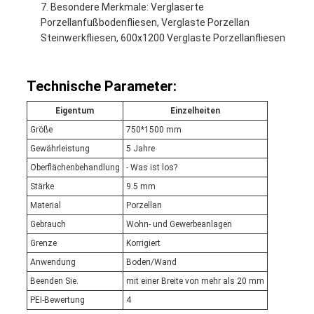
Besondere Merkmale: Verglaserte
Porzellanfußbodenfliesen, Verglaste Porzellan
Steinwerkfliesen, 600x1200 Verglaste Porzellanfliesen
Technische Parameter:
Eigentum
Einzelheiten
Größe
750*1500 mm
Gewährleistung
5 Jahre
Oberflächenbehandlung
- Was ist los?
Stärke
9.5 mm
Material
Porzellan
Gebrauch
Wohn- und Gewerbeanlagen
Grenze
Korrigiert
Anwendung
Boden/Wand
Beenden Sie.
mit einer Breite von mehr als 20 mm
PEI-Bewertung
4