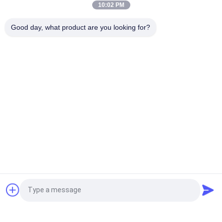
10:02 PM
Weiße Glasfliesen Maschine Vollkörper Porzellanfliesen Matte
Good day, what product are you looking for?
Finish Mit 0,05% Wasserabsorption
Beliebte Kategorien
Alle
Glasierte Porzellan-
Steinblick-Porzellan-
Fliesen
Fliese
Moderne Porzellan-
Marmorblick-
Fliese
Porzellan-Fliese
Hölzerne 
Teppich-Blick-
Effektporzellanfliesen
Porzellan-Fliese
Zement-Blick-
Fliese Des 
Fordern Sie ein Angebot
Porzellan-Fliese
Porzellans 24x24