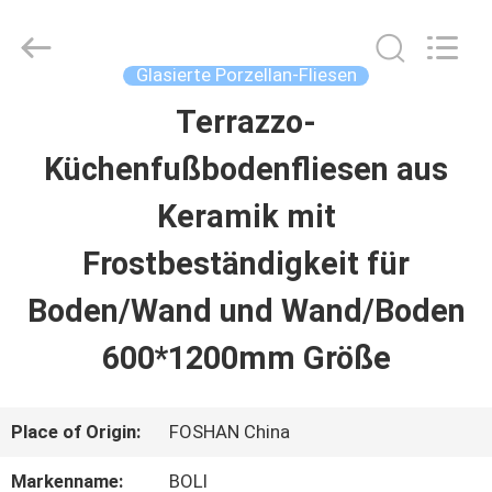
2026
FOSHAN
BOLI
CERAMICS
Glasierte Porzellan-Fliesen
CO.,LTD..
All
Terrazzo-
ZU
Rights
Reserved.
Küchenfußbodenfliesen aus
HAUSE
Keramik mit
PRODUKTE
Frostbeständigkeit für
Boden/Wand und Wand/Boden
VIDEOS
600*1200mm Größe
ÜBER
Place of Origin:
FOSHAN China
UNS
Markenname:
BOLI