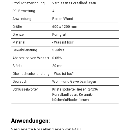
Produktbezeichnung
Verglaserte Porzellanfliesen
PEI-Bewertung
4
Anwendung
Boden/Wand
Größe
600 x 1200 mm
Grenze
Korrigiert
Material
- Was ist los?
Gewährleistung
5 Jahre
Absorption von Wasser
0.05%
Stärke
20 mm
Oberflächenbehandlung
- Was ist los?
Gebrauch
Wohn- und Gewerbeanlagen
Schlüsselwörter
Kristallpolierte Fliesen, 24x36
Porzellanfliesen, Keramik-
Küchenfußbodenfliesen
Anwendungen:
Verglaserte Porzellanfliesen von BOLI