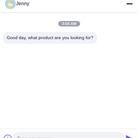
Jenny
Glanzverglasete, gerechte Porzellanfliesen mit polierten
Oberflächen mit geringer Wasserabsorption PEI 4
3:04 AM
Weiße Glasfliesen Maschine Vollkörper Porzellanfliesen Matte
Good day, what product are you looking for?
Finish Mit 0,05% Wasserabsorption
Beliebte Kategorien
Alle
Glasierte Porzellan-
Steinblick-Porzellan-
Fliesen
Fliese
Moderne Porzellan-
Marmorblick-
Fliese
Porzellan-Fliese
Hölzerne 
Teppich-Blick-
Effektporzellanfliesen
Porzellan-Fliese
Zement-Blick-
Fliese Des 