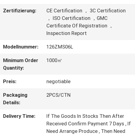
WERKSBESICHTIGUNG
Zertifizierung:
CE Certification ， 3C Certification
， ISO Certification ，GMC
Certificate Of Registration ，
QUALITÄTSKONTROLLE
Inspection Report
Modellnummer:
126ZMS06L
KONTAKT
Minimum Order
1000㎡
MIT
Quantity:
UNS
Preis:
negotiable
Packaging
2PCS/CTN
BITTE UM
Details:
EIN
Delivery Time:
If The Goods In Stocks Then After
Received Confirm Payment 7 Days , If
ANGEBOT
Need Arrange Produce , Then Need