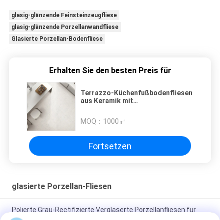
glasig-glänzende Feinsteinzeugfliese
glasig-glänzende Porzellanwandfliese
Glasierte Porzellan-Bodenfliese
Erhalten Sie den besten Preis für
Terrazzo-Küchenfußbodenfliesen
aus Keramik mit
Frostbeständigkeit für
Boden/Wand und Wand/Boden
MOQ：
1000㎡
600*1200mm Größe
Fortsetzen
glasierte Porzellan-Fliesen
Polierte Grau-Rectifizierte Verglaserte Porzellanfliesen für
Wohn- / Gewerbezwecke