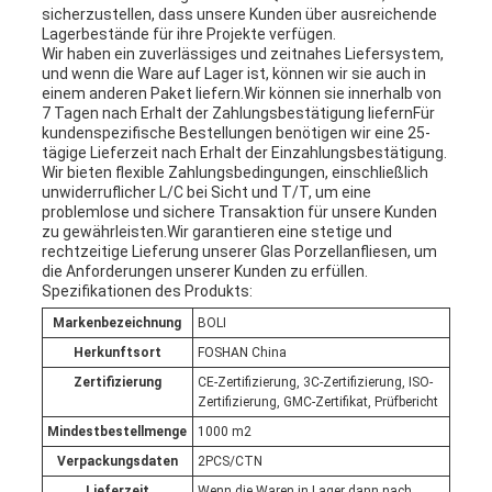
sicherzustellen, dass unsere Kunden über ausreichende
Lagerbestände für ihre Projekte verfügen.
Wir haben ein zuverlässiges und zeitnahes Liefersystem,
und wenn die Ware auf Lager ist, können wir sie auch in
einem anderen Paket liefern.Wir können sie innerhalb von
7 Tagen nach Erhalt der Zahlungsbestätigung liefernFür
kundenspezifische Bestellungen benötigen wir eine 25-
tägige Lieferzeit nach Erhalt der Einzahlungsbestätigung.
Wir bieten flexible Zahlungsbedingungen, einschließlich
unwiderruflicher L/C bei Sicht und T/T, um eine
problemlose und sichere Transaktion für unsere Kunden
zu gewährleisten.Wir garantieren eine stetige und
rechtzeitige Lieferung unserer Glas Porzellanfliesen, um
die Anforderungen unserer Kunden zu erfüllen.
Spezifikationen des Produkts:
Markenbezeichnung
BOLI
Herkunftsort
FOSHAN China
Zertifizierung
CE-Zertifizierung, 3C-Zertifizierung, ISO-
Zertifizierung, GMC-Zertifikat, Prüfbericht
Mindestbestellmenge
1000 m2
Verpackungsdaten
2PCS/CTN
Lieferzeit
Wenn die Waren in Lager dann nach