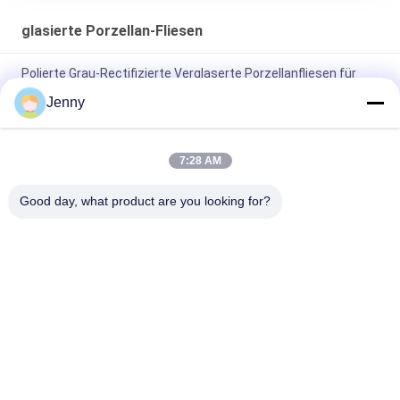
glasierte Porzellan-Fliesen
Polierte Grau-Rectifizierte Verglaserte Porzellanfliesen für
Wohn- / Gewerbezwecke
Jenny
Glanzverglasete, gerechte Porzellanfliesen mit polierten
Oberflächen mit geringer Wasserabsorption PEI 4
7:28 AM
Weiße Glasfliesen Maschine Vollkörper Porzellanfliesen Matte
Good day, what product are you looking for?
Finish Mit 0,05% Wasserabsorption
Beliebte Kategorien
Alle
Glasierte Porzellan-
Steinblick-Porzellan-
Fliesen
Fliese
Moderne Porzellan-
Marmorblick-