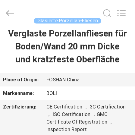
2026
FOSHAN
BOLI
CERAMICS
Glasierte Porzellan-Fliesen
CO.,LTD..
All
Verglaste Porzellanfliesen für
ZU
Rights
Reserved.
Boden/Wand 20 mm Dicke
HAUSE
und kratzfeste Oberfläche
PRODUKTE
Place of Origin:
FOSHAN China
VIDEOS
Markenname:
BOLI
Zertifizierung:
CE Certification ， 3C Certification
ÜBER
， ISO Certification ，GMC
Certificate Of Registration ，
UNS
Inspection Report