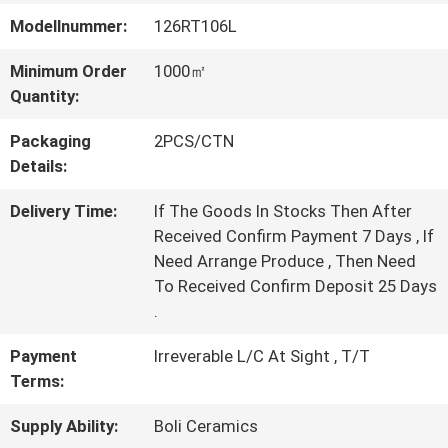
Modellnummer:
126RT106L
WERKSBESICHTIGUNG
Minimum Order
1000㎡
Quantity:
QUALITÄTSKONTROLLE
Packaging
2PCS/CTN
Details:
KONTAKT
Delivery Time:
If The Goods In Stocks Then After
MIT
Received Confirm Payment 7 Days , If
Need Arrange Produce , Then Need
UNS
To Received Confirm Deposit 25 Days
.
BITTE UM
Payment
Irreverable L/C At Sight , T/T
EIN
Terms:
ANGEBOT
Supply Ability:
Boli Ceramics