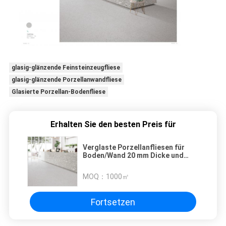
glasig-glänzende Feinsteinzeugfliese
glasig-glänzende Porzellanwandfliese
Glasierte Porzellan-Bodenfliese
Erhalten Sie den besten Preis für
Verglaste Porzellanfliesen für
Boden/Wand 20 mm Dicke und
kratzfeste Oberfläche
MOQ：
1000㎡
Fortsetzen