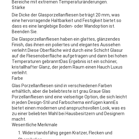
Bereiche mit extremen Temperaturänderungen.
Stärke
Die Dicke der Glasporzellanfliesen beträgt 20 mm, was
eine hervorragende Haltbarkeit und Festigkeit bietet.so
dass es eine langlebige Boden- oder Wandoption ist.
Beenden Sie.
Die Glasporzellanfliesen haben ein glattes, glänzendes
Finish, das ihnen ein poliertes und elegantes Aussehen
verleiht.Diese Oberfläche wird durch eine Schicht Glasur
auf die Fliesenoberfläche aufgetragen und dann bei hohen
Temperaturen gebranntDas Ergebnis ist ein schöner,
kristallhafter Glanz, der jedem Raum einen Hauch Luxus
verleiht.
Farbe
Glas Porzellanfliesen sind in verschiedenen Farben
erhältlich, aber die beliebteste ist grau.Graue Glas
Porzellanfliesen sind eine vielseitige Option, die sich leicht
in jeden Design-Stil und Farbschema einfügen kannEs
bietet einen modernen und anspruchsvollen Look, was es
zu einer beliebten Wahl bei Hausbesitzern und Designern
macht.
Wesentliche Merkmale
Widerstandsfähig gegen Kratzer, Flecken und