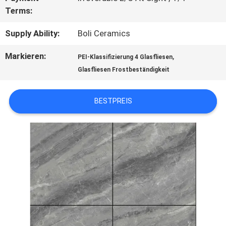
Terms:
SITEMAP
Supply Ability:
Boli Ceramics
Markieren:
,
PEI-Klassifizierung 4 Glasfliesen
DATENSCHUTZRICHTLINIE
Glasfliesen Frostbeständigkeit
BESTPREIS