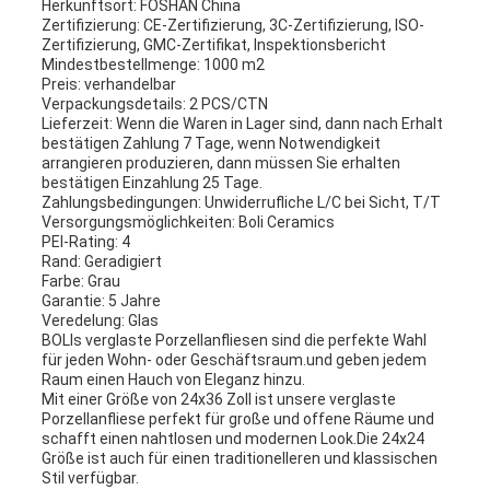
Herkunftsort: FOSHAN China
Zertifizierung: CE-Zertifizierung, 3C-Zertifizierung, ISO-
Zertifizierung, GMC-Zertifikat, Inspektionsbericht
Mindestbestellmenge: 1000 m2
Preis: verhandelbar
Verpackungsdetails: 2 PCS/CTN
Lieferzeit: Wenn die Waren in Lager sind, dann nach Erhalt
bestätigen Zahlung 7 Tage, wenn Notwendigkeit
arrangieren produzieren, dann müssen Sie erhalten
bestätigen Einzahlung 25 Tage.
Zahlungsbedingungen: Unwiderrufliche L/C bei Sicht, T/T
Versorgungsmöglichkeiten: Boli Ceramics
PEI-Rating: 4
Rand: Geradigiert
Farbe: Grau
Garantie: 5 Jahre
Veredelung: Glas
BOLIs verglaste Porzellanfliesen sind die perfekte Wahl
für jeden Wohn- oder Geschäftsraum.und geben jedem
Raum einen Hauch von Eleganz hinzu.
Mit einer Größe von 24x36 Zoll ist unsere verglaste
Porzellanfliese perfekt für große und offene Räume und
schafft einen nahtlosen und modernen Look.Die 24x24
Größe ist auch für einen traditionelleren und klassischen
Stil verfügbar.