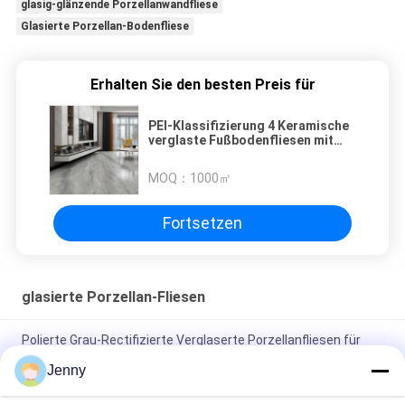
glasig-glänzende Porzellanwandfliese
Glasierte Porzellan-Bodenfliese
Erhalten Sie den besten Preis für
PEI-Klassifizierung 4 Keramische
verglaste Fußbodenfliesen mit
Frostbeständigkeit
MOQ：
1000㎡
Fortsetzen
glasierte Porzellan-Fliesen
Polierte Grau-Rectifizierte Verglaserte Porzellanfliesen für
Wohn- / Gewerbezwecke
Jenny
Glanzverglasete, gerechte Porzellanfliesen mit polierten