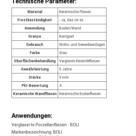
Technische Parameter:
Material
Keramische Fliesen
Frostbeständigkeit
- Ja, das ist es.
Anwendung
Boden/Wand
Grenze
Korrigiert
Gebrauch
Wohn- und Gewerbeanlagen
Farbe
Grau
Oberflächenbehandlung
Verglaste Keramikfliesen
Gewährleistung
5 Jahre
Stärke
9 mm
PEI-Bewertung
4
Keramische Wandfliesen
Keramische Bodenfliesen
Anwendungen:
Verglaserte Porzellanfliesen - BOLI
Markenbezeichnung: BOLI