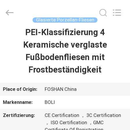
2026
FOSHAN
BOLI
CERAMICS
Glasierte Porzellan-Fliesen
CO.,LTD..
All
PEI-Klassifizierung 4
ZU
Rights
Reserved.
Keramische verglaste
HAUSE
Fußbodenfliesen mit
PRODUKTE
Frostbeständigkeit
VIDEOS
Place of Origin:
FOSHAN China
Markenname:
BOLI
ÜBER
Zertifizierung:
CE Certification ， 3C Certification
UNS
， ISO Certification ，GMC
Certificate Of Registration ，