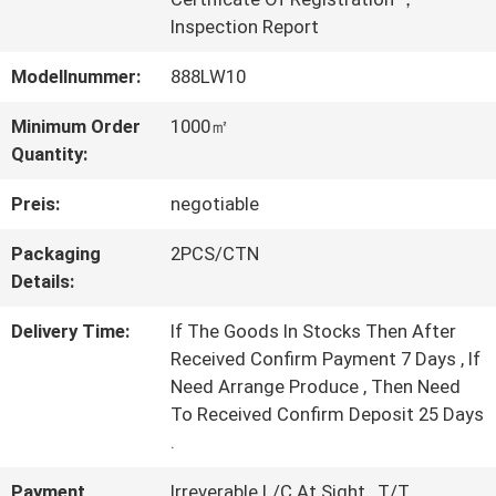
Inspection Report
WERKSBESICHTIGUNG
Modellnummer:
888LW10
QUALITÄTSKONTROLLE
Minimum Order
1000㎡
Quantity:
KONTAKT
Preis:
negotiable
MIT
Packaging
2PCS/CTN
Details:
UNS
Delivery Time:
If The Goods In Stocks Then After
Received Confirm Payment 7 Days , If
BITTE UM
Need Arrange Produce , Then Need
To Received Confirm Deposit 25 Days
EIN
.
ANGEBOT
Payment
Irreverable L/C At Sight , T/T