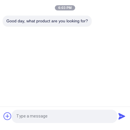
Oberflächen mit geringer Wasserabsorption PEI 4
6:03 PM
Weiße Glasfliesen Maschine Vollkörper Porzellanfliesen Matte
Good day, what product are you looking for?
Finish Mit 0,05% Wasserabsorption
Beliebte Kategorien
Alle
Glasierte Porzellan-
Steinblick-Porzellan-
Fliesen
Fliese
Moderne Porzellan-
Marmorblick-
Fliese
Porzellan-Fliese
Hölzerne 
Teppich-Blick-
Effektporzellanfliesen
Porzellan-Fliese
Zement-Blick-
Fliese Des 
Fordern Sie ein Angebot
Porzellan-Fliese
Porzellans 24x24