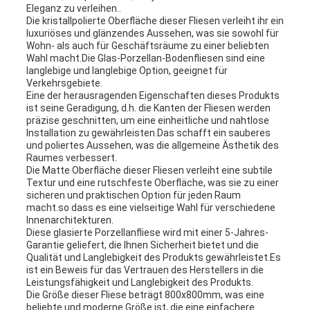
Eleganz zu verleihen..
Die kristallpolierte Oberfläche dieser Fliesen verleiht ihr ein
luxuriöses und glänzendes Aussehen, was sie sowohl für
Wohn- als auch für Geschäftsräume zu einer beliebten
Wahl macht.Die Glas-Porzellan-Bodenfliesen sind eine
langlebige und langlebige Option, geeignet für
Verkehrsgebiete.
Eine der herausragenden Eigenschaften dieses Produkts
ist seine Geradigung, d.h. die Kanten der Fliesen werden
präzise geschnitten, um eine einheitliche und nahtlose
Installation zu gewährleisten.Das schafft ein sauberes
und poliertes Aussehen, was die allgemeine Ästhetik des
Raumes verbessert.
Die Matte Oberfläche dieser Fliesen verleiht eine subtile
Textur und eine rutschfeste Oberfläche, was sie zu einer
sicheren und praktischen Option für jeden Raum
macht.so dass es eine vielseitige Wahl für verschiedene
Innenarchitekturen.
Diese glasierte Porzellanfliese wird mit einer 5-Jahres-
Garantie geliefert, die Ihnen Sicherheit bietet und die
Qualität und Langlebigkeit des Produkts gewährleistet.Es
ist ein Beweis für das Vertrauen des Herstellers in die
Leistungsfähigkeit und Langlebigkeit des Produkts.
Die Größe dieser Fliese beträgt 800x800mm, was eine
beliebte und moderne Größe ist, die eine einfachere