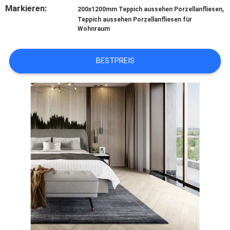
Markieren:
,
200x1200mm Teppich aussehen Porzellanfliesen
Teppich aussehen Porzellanfliesen für
SITEMAP
Wohnraum
BESTPREIS
DATENSCHUTZRICHTLINIE