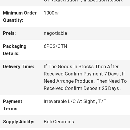
WERKSBESICHTIGUNG
Minimum Order
1000㎡
Quantity:
QUALITÄTSKONTROLLE
Preis:
negotiable
Packaging
6PCS/CTN
KONTAKT
Details:
MIT
Delivery Time:
If The Goods In Stocks Then After
Received Confirm Payment 7 Days , If
UNS
Need Arrange Produce , Then Need To
Received Confirm Deposit 25 Days .
BITTE UM
Payment
Irreverable L/C At Sight , T/T
Terms:
EIN
Supply Ability:
Boli Ceramics
ANGEBOT