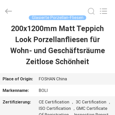
2026
FOSHAN
BOLI
CERAMICS
Glasierte Porzellan-Fliesen
CO.,LTD..
All
200x1200mm Matt Teppich
ZU
Rights
Reserved.
Look Porzellanfliesen für
HAUSE
Wohn- und Geschäftsräume
PRODUKTE
Zeitlose Schönheit
VIDEOS
Place of Origin:
FOSHAN China
Markenname:
BOLI
ÜBER
Zertifizierung:
CE Certification ， 3C Certification ，
UNS
ISO Certification ，GMC Certificate
Of Registration ，Inspection Report