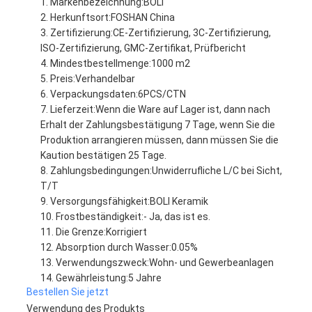
Markenbezeichnung:
BOLI
Herkunftsort:
FOSHAN China
Zertifizierung:
CE-Zertifizierung, 3C-Zertifizierung,
ISO-Zertifizierung, GMC-Zertifikat, Prüfbericht
Mindestbestellmenge:
1000 m2
Preis:
Verhandelbar
Verpackungsdaten:
6PCS/CTN
Lieferzeit:
Wenn die Ware auf Lager ist, dann nach
Erhalt der Zahlungsbestätigung 7 Tage, wenn Sie die
Produktion arrangieren müssen, dann müssen Sie die
Kaution bestätigen 25 Tage.
Zahlungsbedingungen:
Unwiderrufliche L/C bei Sicht,
T/T
Versorgungsfähigkeit:
BOLI Keramik
Frostbeständigkeit:
- Ja, das ist es.
Die Grenze:
Korrigiert
Absorption durch Wasser:
0.05%
Verwendungszweck:
Wohn- und Gewerbeanlagen
Gewährleistung:
5 Jahre
Bestellen Sie jetzt
Verwendung des Produkts