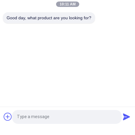
Oberflächen mit geringer Wasserabsorption PEI 4
10:11 AM
Weiße Glasfliesen Maschine Vollkörper Porzellanfliesen Matte
Good day, what product are you looking for?
Finish Mit 0,05% Wasserabsorption
Beliebte Kategorien
Alle
Glasierte Porzellan-
Steinblick-Porzellan-
Fliesen
Fliese
Moderne Porzellan-
Marmorblick-
Fliese
Porzellan-Fliese
Hölzerne 
Teppich-Blick-
Effektporzellanfliesen
Porzellan-Fliese
Zement-Blick-
Fliese Des 
Fordern Sie ein Angebot
Porzellan-Fliese
Porzellans 24x24