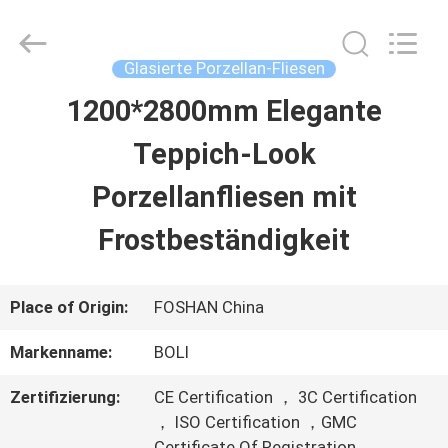
2026
FOSHAN
BOLI
CERAMICS
Glasierte Porzellan-Fliesen
CO.,LTD..
All
1200*2800mm Elegante
ZU
Rights
Reserved.
Teppich-Look
HAUSE
Porzellanfliesen mit
PRODUKTE
Frostbeständigkeit
VIDEOS
Place of Origin:
FOSHAN China
Markenname:
BOLI
ÜBER
Zertifizierung:
CE Certification ， 3C Certification
UNS
， ISO Certification ，GMC
Certificate Of Registration ，