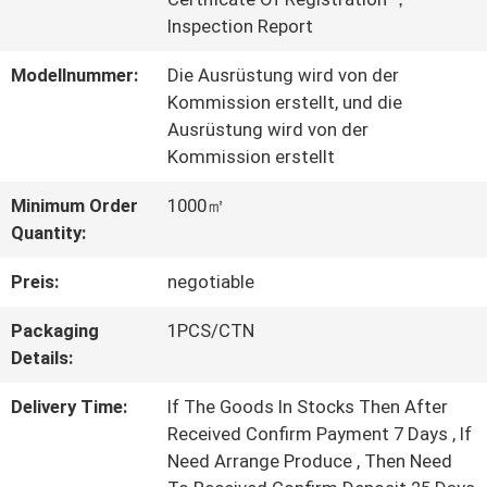
Inspection Report
WERKSBESICHTIGUNG
Modellnummer:
Die Ausrüstung wird von der
Kommission erstellt, und die
QUALITÄTSKONTROLLE
Ausrüstung wird von der
Kommission erstellt
KONTAKT
Minimum Order
1000㎡
Quantity:
MIT
Preis:
negotiable
UNS
Packaging
1PCS/CTN
Details:
BITTE UM
Delivery Time:
If The Goods In Stocks Then After
EIN
Received Confirm Payment 7 Days , If
ANGEBOT
Need Arrange Produce , Then Need