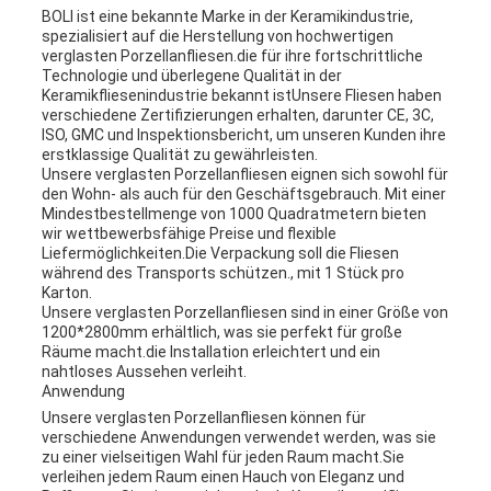
BOLI ist eine bekannte Marke in der Keramikindustrie,
spezialisiert auf die Herstellung von hochwertigen
verglasten Porzellanfliesen.die für ihre fortschrittliche
Technologie und überlegene Qualität in der
Keramikfliesenindustrie bekannt istUnsere Fliesen haben
verschiedene Zertifizierungen erhalten, darunter CE, 3C,
ISO, GMC und Inspektionsbericht, um unseren Kunden ihre
erstklassige Qualität zu gewährleisten.
Unsere verglasten Porzellanfliesen eignen sich sowohl für
den Wohn- als auch für den Geschäftsgebrauch. Mit einer
Mindestbestellmenge von 1000 Quadratmetern bieten
wir wettbewerbsfähige Preise und flexible
Liefermöglichkeiten.Die Verpackung soll die Fliesen
während des Transports schützen., mit 1 Stück pro
Karton.
Unsere verglasten Porzellanfliesen sind in einer Größe von
1200*2800mm erhältlich, was sie perfekt für große
Räume macht.die Installation erleichtert und ein
nahtloses Aussehen verleiht.
Anwendung
Unsere verglasten Porzellanfliesen können für
verschiedene Anwendungen verwendet werden, was sie
zu einer vielseitigen Wahl für jeden Raum macht.Sie
verleihen jedem Raum einen Hauch von Eleganz und