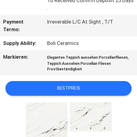
To Received Confirm Deposit 25 Days
.
SITEMAP
Payment
Irreverable L/C At Sight , T/T
Terms:
DATENSCHUTZRICHTLINIE
Supply Ability:
Boli Ceramics
Markieren:
,
Elegantes Teppich aussehen Porzellanfliesen
Teppich Aussehen Porzellan Fliesen
Frostbeständigkeit
BESTPREIS