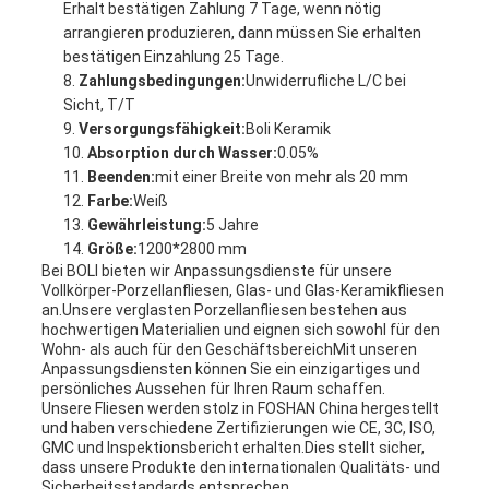
Erhalt bestätigen Zahlung 7 Tage, wenn nötig
arrangieren produzieren, dann müssen Sie erhalten
bestätigen Einzahlung 25 Tage.
Zahlungsbedingungen:
Unwiderrufliche L/C bei
Sicht, T/T
Versorgungsfähigkeit:
Boli Keramik
Absorption durch Wasser:
0.05%
Beenden:
mit einer Breite von mehr als 20 mm
Farbe:
Weiß
Gewährleistung:
5 Jahre
Größe:
1200*2800 mm
Bei BOLI bieten wir Anpassungsdienste für unsere
Vollkörper-Porzellanfliesen, Glas- und Glas-Keramikfliesen
an.Unsere verglasten Porzellanfliesen bestehen aus
hochwertigen Materialien und eignen sich sowohl für den
Wohn- als auch für den GeschäftsbereichMit unseren
Anpassungsdiensten können Sie ein einzigartiges und
persönliches Aussehen für Ihren Raum schaffen.
Unsere Fliesen werden stolz in FOSHAN China hergestellt
und haben verschiedene Zertifizierungen wie CE, 3C, ISO,
GMC und Inspektionsbericht erhalten.Dies stellt sicher,
dass unsere Produkte den internationalen Qualitäts- und
Sicherheitsstandards entsprechen.