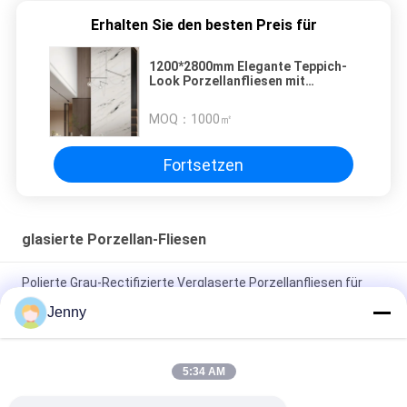
Erhalten Sie den besten Preis für
1200*2800mm Elegante Teppich-
Look Porzellanfliesen mit
Frostbeständigkeit
MOQ：
1000㎡
Fortsetzen
glasierte Porzellan-Fliesen
Polierte Grau-Rectifizierte Verglaserte Porzellanfliesen für
Wohn- / Gewerbezwecke
Jenny
Glanzverglasete, gerechte Porzellanfliesen mit polierten
Oberflächen mit geringer Wasserabsorption PEI 4
5:34 AM
Weiße Glasfliesen Maschine Vollkörper Porzellanfliesen Matte