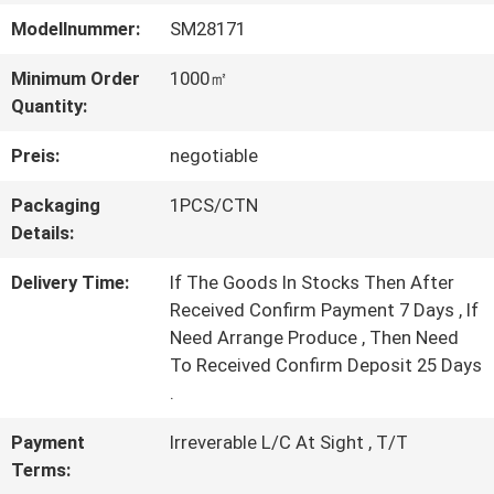
Modellnummer:
SM28171
WERKSBESICHTIGUNG
Minimum Order
1000㎡
Quantity:
QUALITÄTSKONTROLLE
Preis:
negotiable
KONTAKT
Packaging
1PCS/CTN
Details:
MIT
Delivery Time:
If The Goods In Stocks Then After
UNS
Received Confirm Payment 7 Days , If
Need Arrange Produce , Then Need
To Received Confirm Deposit 25 Days
BITTE UM
.
EIN
Payment
Irreverable L/C At Sight , T/T
ANGEBOT
Terms: