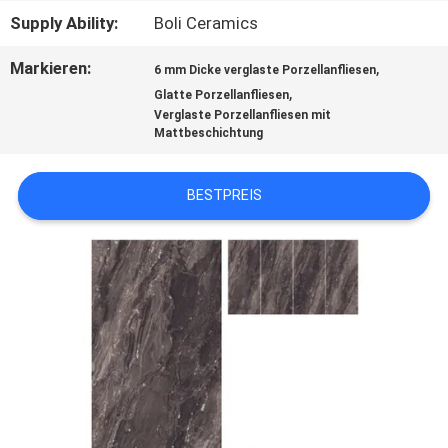
Supply Ability:
Boli Ceramics
SITEMAP
Markieren:
,
6 mm Dicke verglaste Porzellanfliesen
,
Glatte Porzellanfliesen
Verglaste Porzellanfliesen mit
DATENSCHUTZRICHTLINIE
Mattbeschichtung
BESTPREIS