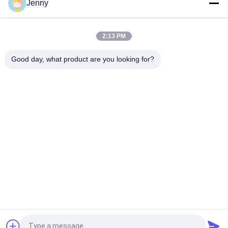
Jenny
Glanzverglasete, gerechte Porzellanfliesen mit polierten
Oberflächen mit geringer Wasserabsorption PEI 4
2:13 PM
Weiße Glasfliesen Maschine Vollkörper Porzellanfliesen Matte
Good day, what product are you looking for?
Finish Mit 0,05% Wasserabsorption
Beliebte Kategorien
Alle
Glasierte Porzellan-
Steinblick-Porzellan-
Fliesen
Fliese
Moderne Porzellan-
Marmorblick-
Fliese
Porzellan-Fliese
Hölzerne 
Teppich-Blick-
Effektporzellanfliesen
Porzellan-Fliese
Zement-Blick-
Fliese Des 