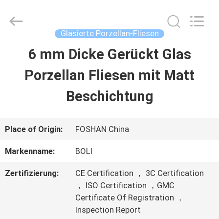
2026
FOSHAN
BOLI
CERAMICS
Glasierte Porzellan-Fliesen
CO.,LTD..
All
6 mm Dicke Gerückt Glas
ZU
Rights
Reserved.
Porzellan Fliesen mit Matt
HAUSE
Beschichtung
PRODUKTE
Place of Origin:
FOSHAN China
VIDEOS
Markenname:
BOLI
Zertifizierung:
CE Certification ， 3C Certification
ÜBER
， ISO Certification ，GMC
Certificate Of Registration ，
UNS
Inspection Report