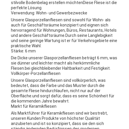
stilvolle Bodenbelag erstellen möchtenDiese Fliese ist die
perfekte Lösung.
Verwendung: Wohn- und Gewerbezwecke
Unsere Glasporzellanfliesen sind sowohl für Wohn- als
auch für Geschäftsräume konzipiert und eignen sich
hervorragend für Wohnungen, Büros, Restaurants, Hotels
und andere Geschäftsräume.Durch seine Langlebigkeit
und seine geringe Wartung ist er für Verkehrsgebiete eine
praktische Wahl.
Stärke: 6 mm
Die Dicke unserer Glasporzellanfliesen beträgt 6 mm, was
sie dünner und leichter macht als herkömmliche
Fliesen.bei gleichbleibender Haltbarkeit und Festigkeit.
Vollkörper-Porzellanfliesen
Unsere Glasporzellanfliesen sind vollkörperlich, was
bedeutet, dass die Farbe und das Muster durch die
gesamte Fliese hindurchlaufen, nicht nur auf der
Oberfläche.und sorgt dafür, dass es seine Schönheit für
die kommenden Jahre bewahrt.
Markt für Keramikfliesen
Als Marktführer für Keramikfliesen sind wir bestrebt,
unseren Kunden Produkte von höchster Qualität
anzubieten.und ist so konzipiert, dass sie den sich
ständig ändernden Bedürfnissen des modernen