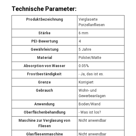
Technische Parameter:
Produktbezeichnung
Verglaserte
Porzellanfliesen
Stärke
6 mm
PEI-Bewertung
4
Gewährleistung
5 Jahre
Material
Polster/Matte
Absorption von Wasser
0.05%
Frostbeständigkeit
- Ja, das ist es.
Grenze
Korrigiert
Gebrauch
Wohn- und
Gewerbeanlagen
Anwendung
Boden/Wand
Oberflächenbehandlung
- Was ist los?
Maschine zur Verglasung von
Nicht anwendbar
Fliesen
Glasfliesenmaschine
Nicht anwendbar