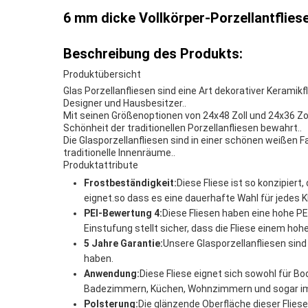
6 mm dicke Vollkörper-Porzellantflies
Beschreibung des Produkts:
Produktübersicht
Glas Porzellanfliesen sind eine Art dekorativer Keramikf
Designer und Hausbesitzer..
Mit seinen Größenoptionen von 24x48 Zoll und 24x36 Zo
Schönheit der traditionellen Porzellanfliesen bewahrt..
Die Glasporzellanfliesen sind in einer schönen weißen F
traditionelle Innenräume..
Produktattribute
Frostbeständigkeit:
Diese Fliese ist so konzipier
eignet.so dass es eine dauerhafte Wahl für jedes Kl
PEI-Bewertung 4:
Diese Fliesen haben eine hohe P
Einstufung stellt sicher, dass die Fliese einem ho
5 Jahre Garantie:
Unsere Glasporzellanfliesen sind
haben.
Anwendung:
Diese Fliese eignet sich sowohl für Bo
Badezimmern, Küchen, Wohnzimmern und sogar im
Polsterung:
Die glänzende Oberfläche dieser Flies