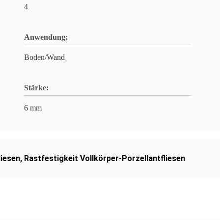
4
Anwendung:
Boden/Wand
Stärke:
6 mm
liesen
,
Rastfestigkeit Vollkörper-Porzellantfliesen