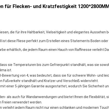
en für Flecken- und Kratzfestigkeit 1200*2800M
liesen, die für ihre Haltbarkeit, Vielseitigkeit und elegantes Aussehen 
ll ist diese Fliese perfekt zum Erstellen eines Statements Boden ode
arbe erhältlich, die jedem Raum einen Hauch von Raffinesse verleiht.D
t, dass sie Temperaturen bis zum Gefrierpunkt standhält, was sie sowo
ima ist.
EI-Bewertung von 4, was bedeutet, dass sie für schwere Wohn- und le
hen Fußverkehr standhält und Kratzer und Verschleiß widersteht.
 mit einer 5-jährigen Garantie ausgestattet, wodurch Sie Sicherheit un
den- als auch für Wandanwendungen und bietet Ihnen die Flexibilität, 
 Freien verwendet werden.
en verleiht jedem Raum nicht nur einen schlanken und modernen Touch,