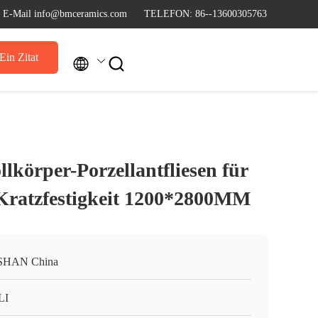
E-Mail info@bmceramics.com
TELEFON: 86--13600305763
Ein Zitat


lkörper-Porzellantfliesen für
Kratzfestigkeit 1200*2800MM
SHAN China
LI