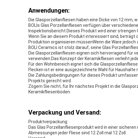
Anwendungen:
Die Glasporzellanfliesen haben eine Dicke von 12 mm, w
BOLIs Glas Porzellanfliesen verfügen über verschiedene 
Inspektionsbericht.Dieses Produkt wird einer strengen 
Wenn Sie an diesem Produkt interessiert sind, beträgt 
Produktion organisieren müssenWenn die Ware jedoch au
BOLI Ceramics ist stolz darauf, seine Glas Porzellanfl
Die Glasporzellanfliesen eignen sich hervorragend für 
verwenden.Das Konzept der Keramikfliesen verleiht je
Für den Wohnbereich eignet sich die Glasporzellanflie
Flecken ist er eine ausgezeichnete Wahl für Haushalte 
Die Zahlungsbedingungen für dieses Produkt umfassen di
Projekts gerecht wird.
Zögern Sie nicht, für Ihr nächstes Projekt in die Glaspo
Keramikfliesenböden.
Verpackung und Versand:
Produktverpackung:
Das Glas Porzellanfliesenprodukt wird in einer sichere
Abmessungen jeder Fliese sind 12 Zoll mal 12 Zoll.