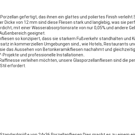
ellan gefertigt, das ihnen ein glattes und poliertes Finish verleiht.Si
r Dicke von 12 mm sind diese Fliesen stark und langlebig, was sie pe
rdicht, mit einer Wasserabsorptionsrate von nur 0,05%.und andere Ge
 Außenbereich geeignet.
nfliesen so konzipiert, dass sie starkem Fußverkehr standhalten und K
insatz in kommerziellen Umgebungen sind., wie Hotels, Restaurants u
ass sie das Aussehen von Betonkeramikfliesen nachahmt und gleichzei
Y-Projekte und professionelle Installationen..
Raffinesse verleihen möchten, unsere Glasporzellanfliesen sind die 
til erfordert.
 Standardgröße von 24x36 Porzellanfliesen.Dies macht es zu einem ei