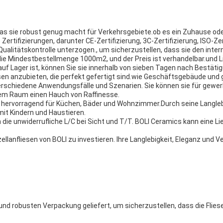
as sie robust genug macht für Verkehrsgebiete.ob es ein Zuhause oder
Zertifizierungen, darunter CE-Zertifizierung, 3C-Zertifizierung, ISO-Ze
Qualitätskontrolle unterzogen., um sicherzustellen, dass sie den inte
die Mindestbestellmenge 1000m2, und der Preis ist verhandelbar.und Li
f Lager ist, können Sie sie innerhalb von sieben Tagen nach Bestätig
iesen anzubieten, die perfekt gefertigt sind.wie Geschäftsgebäude und
verschiedene Anwendungsfälle und Szenarien. Sie können sie für gewer
dem Raum einen Hauch von Raffinesse.
se hervorragend für Küchen, Bäder und Wohnzimmer.Durch seine Langle
mit Kindern und Haustieren.
e unwiderrufliche L/C bei Sicht und T/T. BOLI Ceramics kann eine Lie
rzellanfliesen von BOLI zu investieren. Ihre Langlebigkeit, Eleganz und
n und robusten Verpackung geliefert, um sicherzustellen, dass die Fli