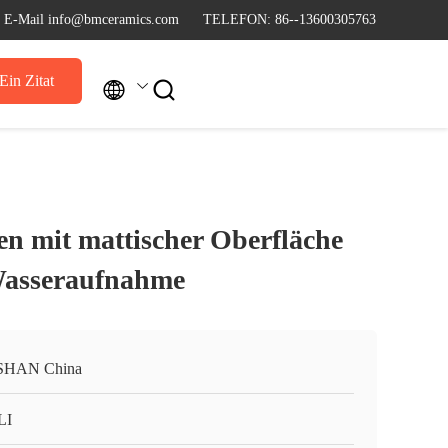
E-Mail info@bmceramics.com
TELEFON: 86--13600305763
Ein Zitat


en mit mattischer Oberfläche
Wasseraufnahme
SHAN China
LI