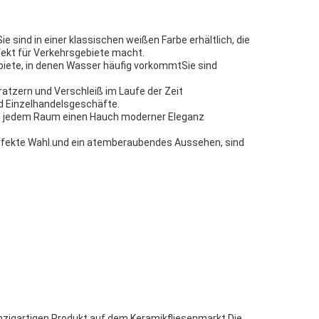
e sind in einer klassischen weißen Farbe erhältlich, die
rfekt für Verkehrsgebiete macht.
biete, in denen Wasser häufig vorkommtSie sind
ratzern und Verschleiß im Laufe der Zeit
nd Einzelhandelsgeschäfte.
tig jedem Raum einen Hauch moderner Eleganz
perfekte Wahl.und ein atemberaubendes Aussehen, sind
nzigartigen Produkt auf dem Keramikfliesenmarkt.Die