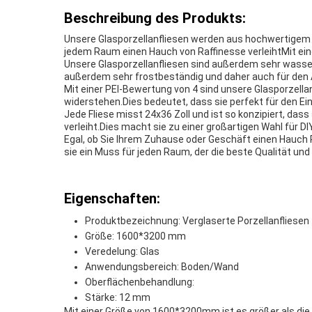
Beschreibung des Produkts:
Unsere Glasporzellanfliesen werden aus hochwertigem Porz
jedem Raum einen Hauch von Raffinesse verleihtMit eine
Unsere Glasporzellanfliesen sind außerdem sehr wasse
außerdem sehr frostbeständig und daher auch für den
Mit einer PEI-Bewertung von 4 sind unsere Glasporzella
widerstehen.Dies bedeutet, dass sie perfekt für den E
Jede Fliese misst 24x36 Zoll und ist so konzipiert, d
verleiht.Dies macht sie zu einer großartigen Wahl für DI
Egal, ob Sie Ihrem Zuhause oder Geschäft einen Hauch 
sie ein Muss für jeden Raum, der die beste Qualität und S
Eigenschaften:
Produktbezeichnung: Verglaserte Porzellanfliesen
Größe: 1600*3200 mm
Veredelung: Glas
Anwendungsbereich: Boden/Wand
Oberflächenbehandlung:
Stärke: 12 mm
Mit einer Größe von 1600*3200mm ist es größer als die