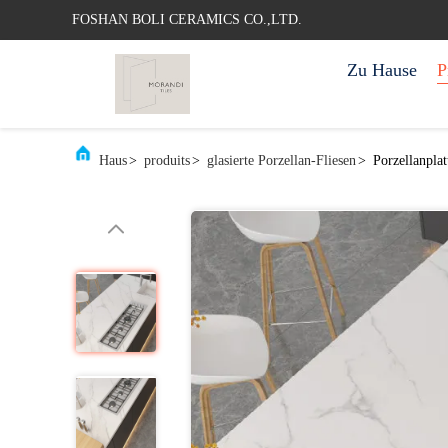
FOSHAN BOLI CERAMICS CO.,LTD.
Zu Hause
P
Haus
>
produits
>
glasierte Porzellan-Fliesen
>
Porzellanpla