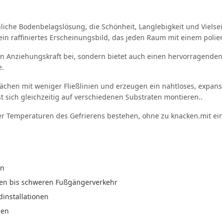
hnliche Bodenbelagslösung, die Schönheit, Langlebigkeit und Vie
ein raffiniertes Erscheinungsbild, das jeden Raum mit einem poliert
hen Anziehungskraft bei, sondern bietet auch einen hervorragenden
e.
chen mit weniger Fließlinien und erzeugen ein nahtloses, expansi
t sich gleichzeitig auf verschiedenen Substraten montieren..
nter Temperaturen des Gefrierens bestehen, ohne zu knacken.mit ei
en
weren bis schweren Fußgängerverkehr
installationen
hen