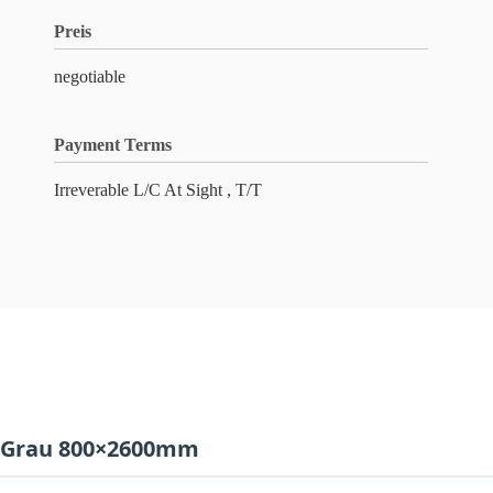
Preis
negotiable
Payment Terms
Irreverable L/C At Sight , T/T
n Grau 800×2600mm