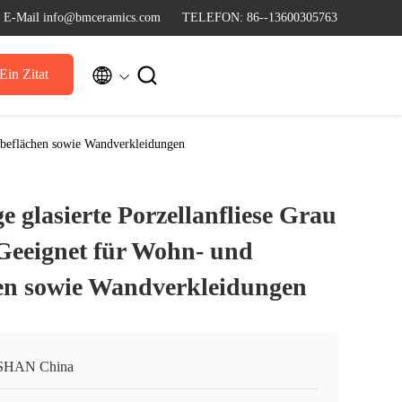
E-Mail info@bmceramics.com
TELEFON: 86--13600305763


Ein Zitat
rbeflächen sowie Wandverkleidungen
e glasierte Porzellanfliese Grau
eeignet für Wohn- und
en sowie Wandverkleidungen
SHAN China