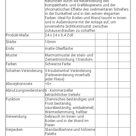
Naturstein durch die Neuerstellung des
Kompaktheits- und Grafikkopierens und der
chromatischen Effekte des sedimentären Schiefers
in der Dunkelheit und in den extrem eleganten
Farben. Ideal für Boden und Wand taucht in Innen-
und in Außenräume mit der Anlage auf, um
unversehrte Sichtkontinuität zwischen
zuhause/draußen zu schaffen
Produkt-Maße
24 x 24 x 0,4 Zoll
Stärke
10mm
Ende
matte Oberfläche
Muster
Marmormuster der stein- und
Zementmischung 15random
Farben
Schwarze Farbe
Schatten-Veränderung
V4-substantial Veränderung
(Farbveränderung innerhalb
jeder Fliese)
Absorptionsrate
<0>
Abnutzungswiderstand
6 - kommerzieller
beträchtlicher Verkehr
Funktion
Chemisches beständiges und
Frost beständig,
säurebeständig, antibakteriell,
Wärmedämmung, haltbar
Verwendung
Gebrauch im Innen- und
Boden und in der Wand im
Freien
Verpacken
Standardkartone und hölzerne
Palette