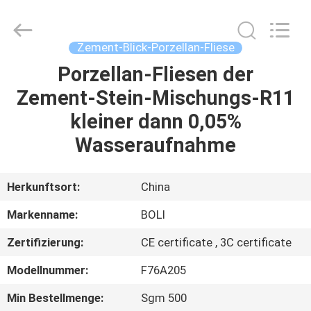
FOSHAN
BOLI
CERAMICS
CO.,LTD..
All
Zement-Blick-Porzellan-Fliese
Rights
Reserved.
Porzellan-Fliesen der
ZU
Zement-Stein-Mischungs-R11
HAUSE
kleiner dann 0,05%
PRODUKTE
Wasseraufnahme
VIDEOS
Herkunftsort:
China
Markenname:
BOLI
ÜBER
Zertifizierung:
CE certificate , 3C certificate
UNS
Modellnummer:
F76A205
WERKSBESICHTIGUNG
Min Bestellmenge:
Sgm 500