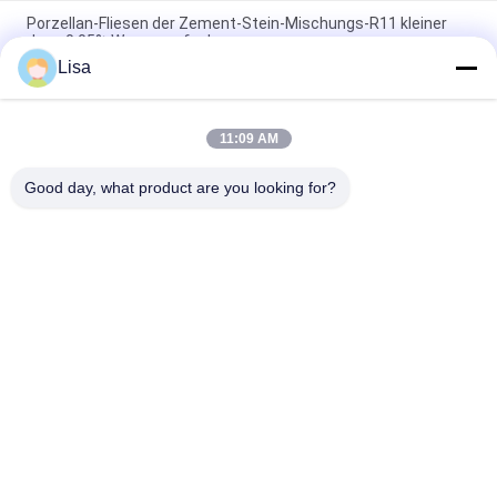
Porzellan-Fliesen der Zement-Stein-Mischungs-R11 kleiner
dann 0,05% Wasseraufnahme
Lisa
Dekorativer Zement-konkreter Steinplatten AAA-Grad-
Tintenstrahl, der 10mm stark druckt
11:09 AM
Bakterielles Zement-Blick-Porzellan-Fliesen-Antigelb-
versehentlicher Farbton
Good day, what product are you looking for?
Beliebte Kategorien
Alle
Glasierte Porzellan-
Steinblick-Porzellan-
Fliesen
Fliese
Moderne Porzellan-
Marmorblick-
Fliese
Porzellan-Fliese
Hölzerne 
Teppich-Blick-
Effektporzellanfliesen
Porzellan-Fliese
Zement-Blick-
Fliese Des 