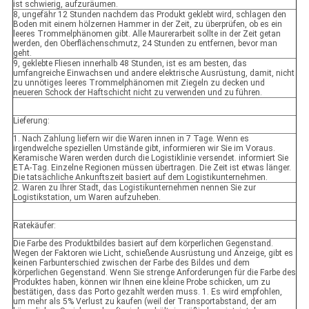
ist schwierig, aufzuräumen.
8, ungefähr 12 Stunden nachdem das Produkt geklebt wird, schlagen den
Boden mit einem hölzernen Hammer in der Zeit, zu überprüfen, ob es ein
leeres Trommelphänomen gibt. Alle Maurerarbeit sollte in der Zeit getan
werden, den Oberflächenschmutz, 24 Stunden zu entfernen, bevor man
geht.
9, geklebte Fliesen innerhalb 48 Stunden, ist es am besten, das
umfangreiche Einwachsen und andere elektrische Ausrüstung, damit, nicht
zu unnötiges leeres Trommelphänomen mit Ziegeln zu decken und
neueren Schock der Haftschicht nicht zu verwenden und zu führen.
Lieferung:
1. Nach Zahlung liefern wir die Waren innen in 7 Tage. Wenn es
irgendwelche speziellen Umstände gibt, informieren wir Sie im Voraus.
Keramische Waren werden durch die Logistiklinie versendet. informiert Sie
ETA-Tag. Einzelne Regionen müssen übertragen. Die Zeit ist etwas länger.
Die tatsächliche Ankunftszeit basiert auf dem Logistikunternehmen.
2. Waren zu Ihrer Stadt, das Logistikunternehmen nennen Sie zur
Logistikstation, um Waren aufzuheben.
Ratekäufer:
Die Farbe des Produktbildes basiert auf dem körperlichen Gegenstand.
Wegen der Faktoren wie Licht, schießende Ausrüstung und Anzeige, gibt es
keinen Farbunterschied zwischen der Farbe des Bildes und dem
körperlichen Gegenstand. Wenn Sie strenge Anforderungen für die Farbe des
Produktes haben, können wir Ihnen eine kleine Probe schicken, um zu
bestätigen, dass das Porto gezahlt werden muss. 1. Es wird empfohlen,
um mehr als 5% Verlust zu kaufen (weil der Transportabstand, der am