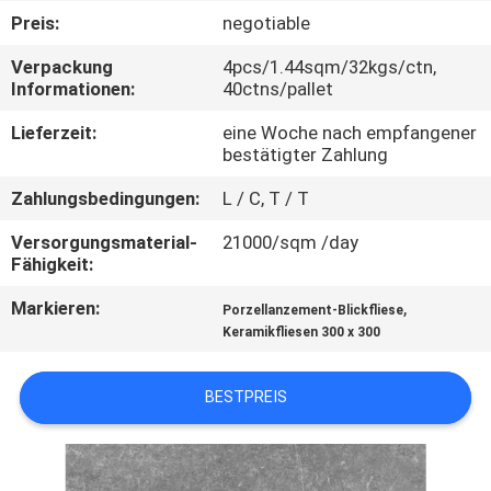
Preis:
negotiable
QUALITÄTSKONTROLLE
Verpackung
4pcs/1.44sqm/32kgs/ctn,
Informationen:
40ctns/pallet
KONTAKT
Lieferzeit:
eine Woche nach empfangener
MIT
bestätigter Zahlung
UNS
Zahlungsbedingungen:
L / C, T / T
Versorgungsmaterial-
21000/sqm /day
BITTE UM
Fähigkeit:
EIN
Markieren:
,
Porzellanzement-Blickfliese
ANGEBOT
Keramikfliesen 300 x 300
BESTPREIS
SITEMAP
DATENSCHUTZRICHTLINIE