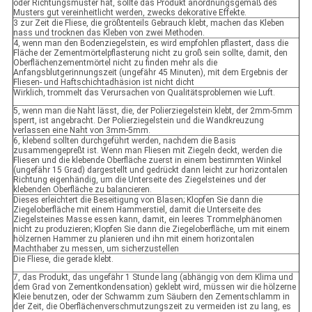
oder Richtungsmuster hat, sollte das Produkt anordnungsgemäß des
Musters gut vereinheitlicht werden, zwecks dekorative Effekte.
3 zur Zeit die Fliese, die größtenteils Gebrauch klebt, machen das Kleben
nass und trocknen das Kleben von zwei Methoden.
4, wenn man den Bodenziegelstein, es wird empfohlen pflastert, dass die
Fläche der Zementmörtelpflasterung nicht zu groß sein sollte, damit, den
Oberflächenzementmörtel nicht zu finden mehr als die
Anfangsblutgerinnungszeit (ungefähr 45 Minuten), mit dem Ergebnis der
Fliesen- und Haftschichtadhäsion ist nicht dicht
Wirklich, trommelt das Verursachen von Qualitätsproblemen wie Luft.
5, wenn man die Naht lässt, die, der Polierziegelstein klebt, der 2mm-5mm
sperrt, ist angebracht. Der Polierziegelstein und die Wandkreuzung
verlassen eine Naht von 3mm-5mm.
6, klebend sollten durchgeführt werden, nachdem die Basis
zusammengepreßt ist. Wenn man Fliesen mit Ziegeln deckt, werden die
Fliesen und die klebende Oberfläche zuerst in einem bestimmten Winkel
(ungefähr 15 Grad) dargestellt und gedrückt dann leicht zur horizontalen
Richtung eigenhändig, um die Unterseite des Ziegelsteines und der
klebenden Oberfläche zu balancieren.
Dieses erleichtert die Beseitigung von Blasen; Klopfen Sie dann die
Ziegeloberfläche mit einem Hammerstiel, damit die Unterseite des
Ziegelsteines Masse essen kann, damit, ein leeres Trommelphänomen
nicht zu produzieren; Klopfen Sie dann die Ziegeloberfläche, um mit einem
hölzernen Hammer zu planieren und ihn mit einem horizontalen
Machthaber zu messen, um sicherzustellen
Die Fliese, die gerade klebt.
7, das Produkt, das ungefähr 1 Stunde lang (abhängig von dem Klima und
dem Grad von Zementkondensation) geklebt wird, müssen wir die hölzerne
Kleie benutzen, oder der Schwamm zum Säubern den Zementschlamm in
der Zeit, die Oberflächenverschmutzungszeit zu vermeiden ist zu lang, es