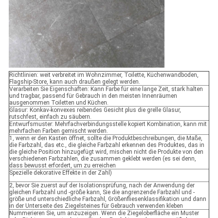
Richtlinien: weit verbreitet im Wohnzimmer, Toilette, Küchenwandboden,
Flagship-Store, kann auch draußen gelegt werden.
Verarbeiten Sie Eigenschaften: Kann Farbe für eine lange Zeit, stark halten
und tragbar, passend für Gebrauch in den meisten Innenräumen
ausgenommen Toiletten und Küchen.
Glasur: Konkav-konvexes reibendes Gesicht plus die grelle Glasur,
rutschfest, einfach zu säubern.
Entwurfsmuster: Mehrfachverbindungsstelle kopiert Kombination, kann mit
mehrfachen Farben gemischt werden.
1, wenn er den Kasten öffnet, sollte die Produktbeschreibungen, die Maße,
die Farbzahl, das etc., die gleiche Farbzahl erkennen des Produktes, das in
die gleiche Position hinzugefügt wird, mischen nicht die Produkte von den
verschiedenen Farbzahlen, die zusammen geklebt werden (es sei denn,
dass bewusst erfordert, um zu erreichen
Spezielle dekorative Effekte in der Zahl)
2, bevor Sie zuerst auf der Isolationsprüfung, nach der Anwendung der
gleichen Farbzahl und -größe kann, Sie die angrenzende Farbzahl und -
größe und unterschiedliche Farbzahl, Größenfliesenklassifikation und dann
in der Unterseite des Ziegelsteines für Gebrauch verwenden kleben
Nummerieren Sie, um anzuzeigen. Wenn die Ziegeloberfläche ein Muster