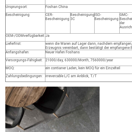
Ursprungsort:
Foshan China
Bescheinigung:
CER-
Bescheinigung
ISO-
GMC-
Bescheinigung
3C
Bescheinigung
Besche
der
Ausric
OEM-/ODMverfügbarkeit:
Ja
Lieferfrist:
wenn die Waren auf Lager dann, nachdem empfangen,
Erzeugnis vereinbart, dann bestätigt der empfangene
Anfangshafen:
Neuer Hafen Foshans
Versorgungs-Fähigkeit:
21000/day, 630000/Month, 7560000/year
MOQ:
ein contianer Laden, kein MOQ für ein Einzelteil
Zahlungsbedingungen:
irrevercable L/C am Anblick, T/T