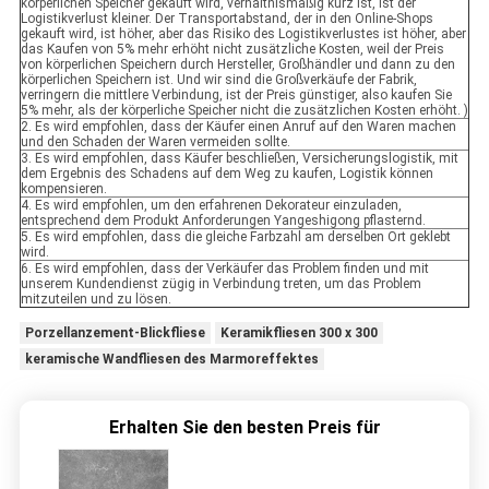
körperlichen Speicher gekauft wird, verhältnismäßig kurz ist, ist der
Logistikverlust kleiner. Der Transportabstand, der in den Online-Shops
gekauft wird, ist höher, aber das Risiko des Logistikverlustes ist höher, aber
das Kaufen von 5% mehr erhöht nicht zusätzliche Kosten, weil der Preis
von körperlichen Speichern durch Hersteller, Großhändler und dann zu den
körperlichen Speichern ist. Und wir sind die Großverkäufe der Fabrik,
verringern die mittlere Verbindung, ist der Preis günstiger, also kaufen Sie
5% mehr, als der körperliche Speicher nicht die zusätzlichen Kosten erhöht. )
2. Es wird empfohlen, dass der Käufer einen Anruf auf den Waren machen
und den Schaden der Waren vermeiden sollte.
3. Es wird empfohlen, dass Käufer beschließen, Versicherungslogistik, mit
dem Ergebnis des Schadens auf dem Weg zu kaufen, Logistik können
kompensieren.
4. Es wird empfohlen, um den erfahrenen Dekorateur einzuladen,
entsprechend dem Produkt Anforderungen Yangeshigong pflasternd.
5. Es wird empfohlen, dass die gleiche Farbzahl am derselben Ort geklebt
wird.
6. Es wird empfohlen, dass der Verkäufer das Problem finden und mit
unserem Kundendienst zügig in Verbindung treten, um das Problem
mitzuteilen und zu lösen.
Porzellanzement-Blickfliese
Keramikfliesen 300 x 300
keramische Wandfliesen des Marmoreffektes
Erhalten Sie den besten Preis für