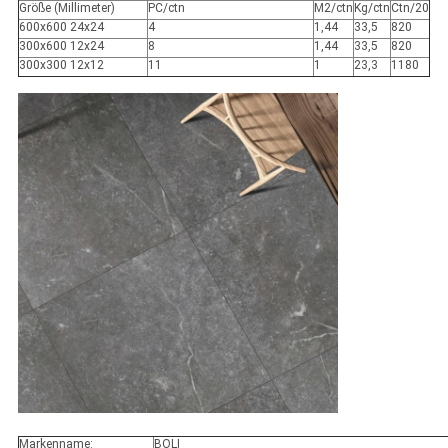
Größe (Millimeter)
PC/ctn
M2/ctn
Kg/ctn
Ctn/20
600x600 24x24
4
1,44
33,5
820
300x600 12x24
8
1,44
33,5
820
300x300 12x12
11
1
23,3
1180
Markenname:
BOLI