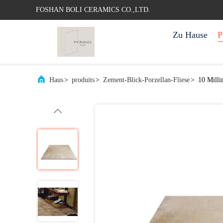
FOSHAN BOLI CERAMICS CO.,LTD.
Zu Hause
P
Haus
>
produits
>
Zement-Blick-Porzellan-Fliese
>
10 Milli