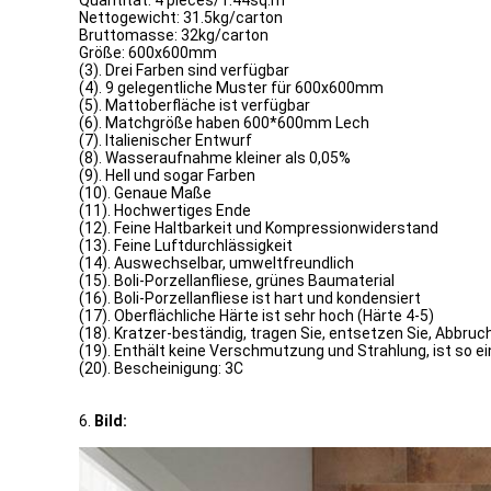
Quantität: 4 pieces/1.44sq.m
Nettogewicht: 31.5kg/carton
Bruttomasse: 32kg/carton
Größe: 600x600mm
(3). Drei Farben sind verfügbar
(4). 9 gelegentliche Muster für 600x600mm
(5). Mattoberfläche ist verfügbar
(6). Matchgröße haben 600*600mm Lech
(7). Italienischer Entwurf
(8). Wasseraufnahme kleiner als 0,05%
(9). Hell und sogar Farben
(10). Genaue Maße
(11). Hochwertiges Ende
(12). Feine Haltbarkeit und Kompressionwiderstand
(13). Feine Luftdurchlässigkeit
(14). Auswechselbar, umweltfreundlich
(15). Boli-Porzellanfliese, grünes Baumaterial
(16). Boli-Porzellanfliese ist hart und kondensiert
(17). Oberflächliche Härte ist sehr hoch (Härte 4-5)
(18). Kratzer-beständig, tragen Sie, entsetzen Sie, Abbru
(19). Enthält keine Verschmutzung und Strahlung, ist so 
(20). Bescheinigung: 3C
6.
Bild: