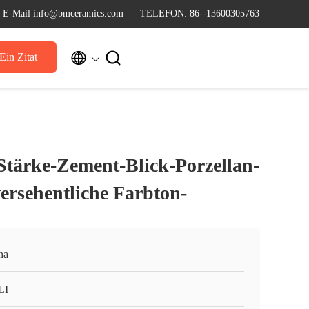
E-Mail info@bmceramics.com
TELEFON: 86--13600305763


Ein Zitat
 Stärke-Zement-Blick-Porzellan-
ersehentliche Farbton-
na
LI