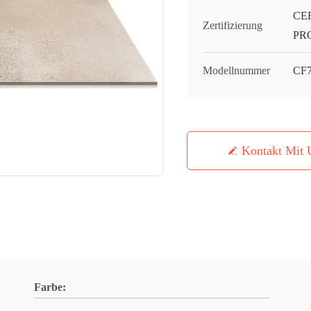
CE
Zertifizierung
PR
Modellnummer
CF7
Kontakt Mit 
Farbe: