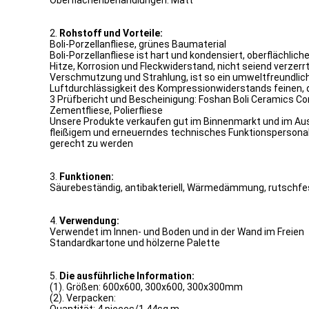
Oberflächenbehandlungen: Matt
2.
Rohstoff und Vorteile:
Boli-Porzellanfliese, grünes Baumaterial
Boli-Porzellanfliese ist hart und kondensiert, oberflächli
Hitze, Korrosion und Fleckwiderstand, nicht seiend verzer
Verschmutzung und Strahlung, ist so ein umweltfreundlich
Luftdurchlässigkeit des Kompressionwiderstands feinen, 
3 Prüfbericht und Bescheinigung: Foshan Boli Ceramics Co
Zementfliese, Polierfliese
Unsere Produkte verkaufen gut im Binnenmarkt und im Ausla
fleißigem und erneuerndes technisches Funktionspersonal
gerecht zu werden
3.
Funktionen:
Säurebeständig, antibakteriell, Wärmedämmung, rutschfe
4.
Verwendung:
Verwendet im Innen- und Boden und in der Wand im Freien
Standardkartone und hölzerne Palette
5.
Die ausführliche Information:
(1). Größen: 600x600, 300x600, 300x300mm
(2). Verpacken: