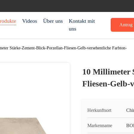
rodukte
Videos
Über uns
Kontakt mit
Antrag 
uns
meter Stärke-Zement-Blick-Porzellan-Fliesen-Gelb-versehentliche Farbton-
10 Millimeter
Fliesen-Gelb-v
Herkunftsort
Chi
Markenname
BO