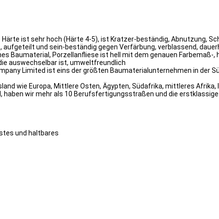
che Härte ist sehr hoch (Härte 4-5), ist Kratzer-beständig, Abnutzung
rt, aufgeteilt und sein-beständig gegen Verfärbung, verblassend, daue
es Baumaterial, Porzellanfliese ist hell mit dem genauen Farbemaß-, 
die auswechselbar ist, umweltfreundlich
mpany Limited ist eins der größten Baumaterialunternehmen in der Süd
nd wie Europa, Mittlere Osten, Ägypten, Südafrika, mittleres Afrika, 
, haben wir mehr als 10 Berufsfertigungsstraßen und die erstklassi
stes und haltbares