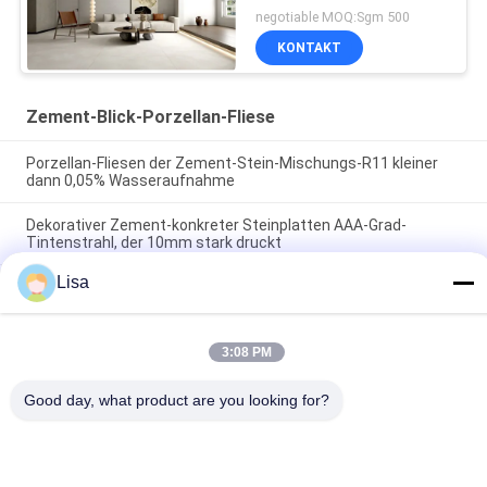
negotiable MOQ:Sgm 500
KONTAKT
Zement-Blick-Porzellan-Fliese
Porzellan-Fliesen der Zement-Stein-Mischungs-R11 kleiner
dann 0,05% Wasseraufnahme
Dekorativer Zement-konkreter Steinplatten AAA-Grad-
Tintenstrahl, der 10mm stark druckt
Lisa
Bakterielles Zement-Blick-Porzellan-Fliesen-Antigelb-
versehentlicher Farbton
3:08 PM
Beliebte Kategorien
Alle
Good day, what product are you looking for?
Glasierte Porzellan-
Steinblick-Porzellan-
Fliesen
Fliese