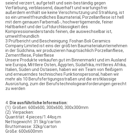
seiend verzerrt, aufgeteilt und sein-beständig gegen
Verfärbung, verblassend, dauerhaft und wartungsfrei
außerdem enthält sie keine Verschmutzung und Strahlung, ist
so ein umweltfreundliches Baumaterial, Porzellanfliese ist hell
mit dem genauen Farbemaß-, hochwertigemende, feiner
Haltbarkeit und der Luftdurchlässigkeit des
Kompressionwiderstands feinen, die auswechselbar ist,
umweltfreundlich
3 Prüfbericht und Bescheinigung: Foshan Boli Ceramics
Company Limited ist eins der größten Baumaterialunternehmen
in der Südchina, wir produzieren hauptsächlich Porzellanfliese,
Zementfliese, Polierfliese
Unsere Produkte verkaufen gut im Binnenmarkt und im Ausland
wie Europa, Mittlere Osten, Ägypten, Südafrika, mittleres Afrika,
Italien, Süden und Ostasien, haben wir ein Team von fleißigem
und erneuerndes technisches Funktionspersonal, haben wir
mehr als 10 Berufsfertigungsstraßen und die erstklassige
Ausrüstung, zum der Berufstechnologieanforderungen gerecht
zu werden
4.
Die ausführliche Information:
(1). Größen: 600x600, 300x600, 300x300mm
(2). Verpacken:
Quantität: 4 pieces/1.44sq.m
Nettogewicht: 31.5kg/carton
Bruttomasse: 32kg/carton
Größe: 600x600mm