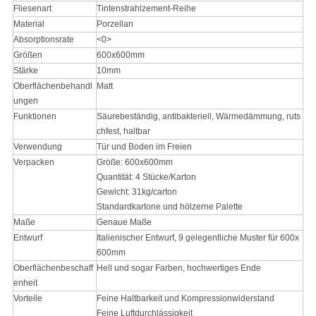
Fliesenart
Tintenstrahlzement-Reihe
Material
Porzellan
Absorptionsrate
<0>
Größen
600x600mm
Stärke
10mm
Oberflächenbehandl
Matt
ungen
Funktionen
Säurebeständig, antibakteriell, Wärmedämmung, ruts
chfest, haltbar
Verwendung
Tür und Boden im Freien
Verpacken
Größe: 600x600mm
Quantität: 4 Stücke/Karton
Gewicht: 31kg/carton
Standardkartone und hölzerne Palette
Maße
Genaue Maße
Entwurf
Italienischer Entwurf, 9 gelegentliche Muster für 600x
600mm
Oberflächenbeschaff
Hell und sogar Farben, hochwertiges Ende
enheit
Vorteile
Feine Haltbarkeit und Kompressionwiderstand
Feine Luftdurchlässigkeit