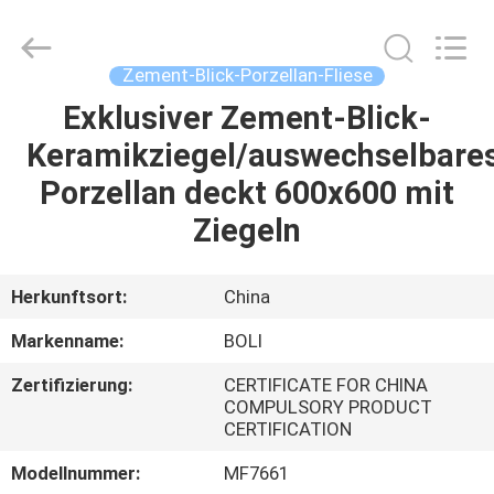
FOSHAN
BOLI
CERAMICS
CO.,LTD..
All
Zement-Blick-Porzellan-Fliese
Rights
Reserved.
Exklusiver Zement-Blick-
ZU
Keramikziegel/auswechselbare
HAUSE
Porzellan deckt 600x600 mit
PRODUKTE
Ziegeln
VIDEOS
Herkunftsort:
China
Markenname:
BOLI
ÜBER
Zertifizierung:
CERTIFICATE FOR CHINA
UNS
COMPULSORY PRODUCT
CERTIFICATION
WERKSBESICHTIGUNG
Modellnummer:
MF7661