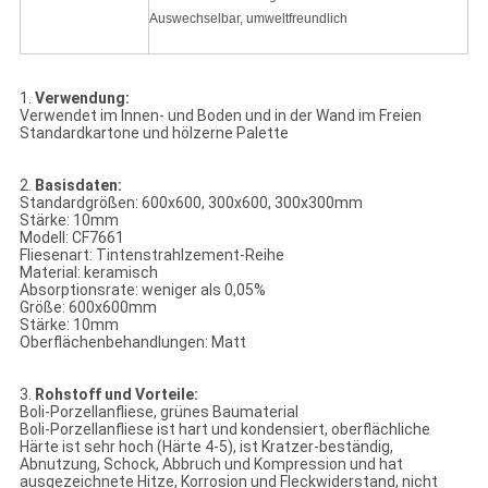
Auswechselbar, umweltfreundlich
1.
Verwendung:
Verwendet im Innen- und Boden und in der Wand im Freien
Standardkartone und hölzerne Palette
2.
Basisdaten:
Standardgrößen: 600x600, 300x600, 300x300mm
Stärke: 10mm
Modell: CF7661
Fliesenart: Tintenstrahlzement-Reihe
Material: keramisch
Absorptionsrate: weniger als 0,05%
Größe: 600x600mm
Stärke: 10mm
Oberflächenbehandlungen: Matt
3.
Rohstoff und Vorteile:
Boli-Porzellanfliese, grünes Baumaterial
Boli-Porzellanfliese ist hart und kondensiert, oberflächliche
Härte ist sehr hoch (Härte 4-5), ist Kratzer-beständig,
Abnutzung, Schock, Abbruch und Kompression und hat
ausgezeichnete Hitze, Korrosion und Fleckwiderstand, nicht