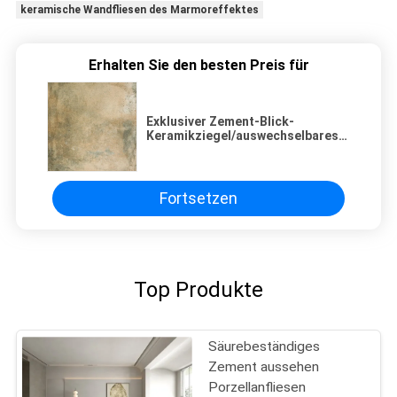
keramische Wandfliesen des Marmoreffektes
Erhalten Sie den besten Preis für
Exklusiver Zement-Blick-
Keramikziegel/auswechselbares
Porzellan deckt 600x600 mit
Ziegeln
Fortsetzen
Top Produkte
Säurebeständiges
Zement aussehen
Porzellanfliesen