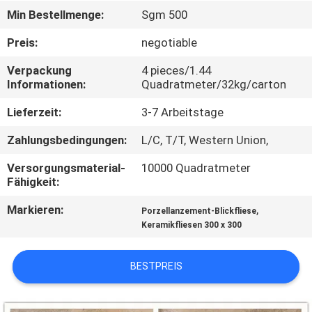
Min Bestellmenge:
Sgm 500
QUALITÄTSKONTROLLE
Preis:
negotiable
Verpackung
4 pieces/1.44
KONTAKT
Informationen:
Quadratmeter/32kg/carton
MIT
Lieferzeit:
3-7 Arbeitstage
UNS
Zahlungsbedingungen:
L/C, T/T, Western Union,
BITTE UM
Versorgungsmaterial-
10000 Quadratmeter
Fähigkeit:
EIN
Markieren:
,
ANGEBOT
Porzellanzement-Blickfliese
Keramikfliesen 300 x 300
SITEMAP
BESTPREIS
DATENSCHUTZRICHTLINIE