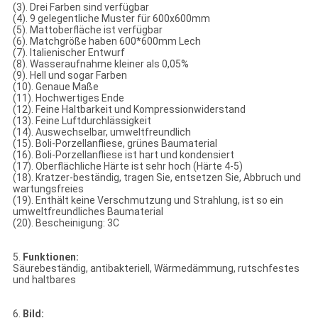
(3). Drei Farben sind verfügbar
(4). 9 gelegentliche Muster für 600x600mm
(5). Mattoberfläche ist verfügbar
(6). Matchgröße haben 600*600mm Lech
(7). Italienischer Entwurf
(8). Wasseraufnahme kleiner als 0,05%
(9). Hell und sogar Farben
(10). Genaue Maße
(11). Hochwertiges Ende
(12). Feine Haltbarkeit und Kompressionwiderstand
(13). Feine Luftdurchlässigkeit
(14). Auswechselbar, umweltfreundlich
(15). Boli-Porzellanfliese, grünes Baumaterial
(16). Boli-Porzellanfliese ist hart und kondensiert
(17). Oberflächliche Härte ist sehr hoch (Härte 4-5)
(18). Kratzer-beständig, tragen Sie, entsetzen Sie, Abbruch und
wartungsfreies
(19). Enthält keine Verschmutzung und Strahlung, ist so ein
umweltfreundliches Baumaterial
(20). Bescheinigung: 3C
5.
Funktionen:
Säurebeständig, antibakteriell, Wärmedämmung, rutschfestes
und haltbares
6.
Bild: