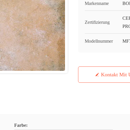
Markenname
BO
CE
Zertifizierung
PR
Modellnummer
MF
Kontakt Mit 
Farbe: