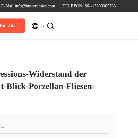
E-Mail info@bmceramics.com
TELEFON: 86--13600305763


Ein Zitat
essions-Widerstand der
-Blick-Porzellan-Fliesen-
na