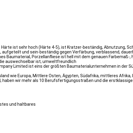
che Härte ist sehr hoch (Härte 4-5), ist Kratzer-beständig, Abnutzung
rt, aufgeteilt und sein-beständig gegen Verfärbung, verblassend, daue
es Baumaterial, Porzellanfliese ist hell mit dem genauen Farbemaß-, 
die auswechselbar ist, umweltfreundlich
mpany Limited ist eins der größten Baumaterialunternehmen in der Süd
nd wie Europa, Mittlere Osten, Ägypten, Südafrika, mittleres Afrika, 
, haben wir mehr als 10 Berufsfertigungsstraßen und die erstklassi
stes und haltbares