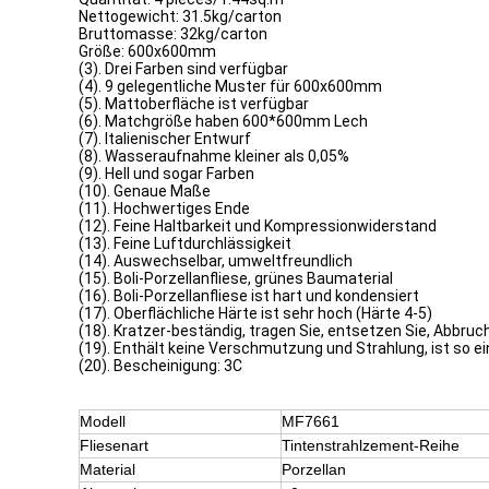
Nettogewicht: 31.5kg/carton
Bruttomasse: 32kg/carton
Größe: 600x600mm
(3). Drei Farben sind verfügbar
(4). 9 gelegentliche Muster für 600x600mm
(5). Mattoberfläche ist verfügbar
(6). Matchgröße haben 600*600mm Lech
(7). Italienischer Entwurf
(8). Wasseraufnahme kleiner als 0,05%
(9). Hell und sogar Farben
(10). Genaue Maße
(11). Hochwertiges Ende
(12). Feine Haltbarkeit und Kompressionwiderstand
(13). Feine Luftdurchlässigkeit
(14). Auswechselbar, umweltfreundlich
(15). Boli-Porzellanfliese, grünes Baumaterial
(16). Boli-Porzellanfliese ist hart und kondensiert
(17). Oberflächliche Härte ist sehr hoch (Härte 4-5)
(18). Kratzer-beständig, tragen Sie, entsetzen Sie, Abbru
(19). Enthält keine Verschmutzung und Strahlung, ist so 
(20). Bescheinigung: 3C
Modell
MF7661
Fliesenart
Tintenstrahlzement-Reihe
Material
Porzellan