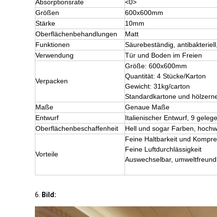
Absorptionsrate
<0>
Größen
600x600mm
Stärke
10mm
Oberflächenbehandlungen
Matt
Funktionen
Säurebeständig, antibakterie
Verwendung
Tür und Boden im Freien
Größe: 600x600mm
Quantität: 4 Stücke/Karton
Verpacken
Gewicht: 31kg/carton
Standardkartone und hölzerne
Maße
Genaue Maße
Entwurf
Italienischer Entwurf, 9 gele
Oberflächenbeschaffenheit
Hell und sogar Farben, hochw
Feine Haltbarkeit und Kompr
Feine Luftdurchlässigkeit
Vorteile
Auswechselbar, umweltfreundl
6.
Bild: