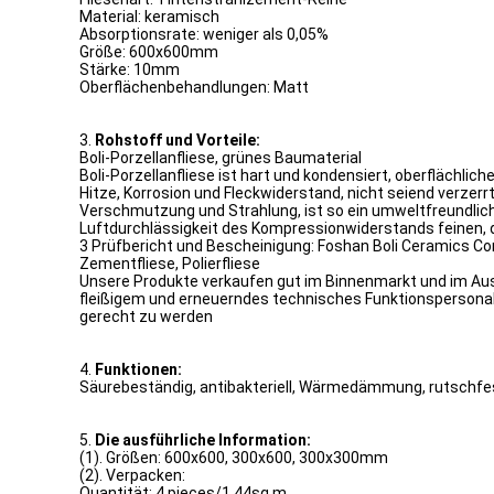
Material: keramisch
Absorptionsrate: weniger als 0,05%
Größe: 600x600mm
Stärke: 10mm
Oberflächenbehandlungen: Matt
3.
Rohstoff und Vorteile:
Boli-Porzellanfliese, grünes Baumaterial
Boli-Porzellanfliese ist hart und kondensiert, oberflächli
Hitze, Korrosion und Fleckwiderstand, nicht seiend verzer
Verschmutzung und Strahlung, ist so ein umweltfreundlich
Luftdurchlässigkeit des Kompressionwiderstands feinen, 
3 Prüfbericht und Bescheinigung: Foshan Boli Ceramics Co
Zementfliese, Polierfliese
Unsere Produkte verkaufen gut im Binnenmarkt und im Ausla
fleißigem und erneuerndes technisches Funktionspersonal
gerecht zu werden
4.
Funktionen:
Säurebeständig, antibakteriell, Wärmedämmung, rutschfe
5.
Die ausführliche Information:
(1). Größen: 600x600, 300x600, 300x300mm
(2). Verpacken:
Quantität: 4 pieces/1.44sq.m