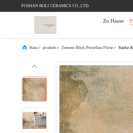
FOSHAN BOLI CERAMICS CO.,LTD.
Zu Hause
P
Haus
>
produits
>
Zement-Blick-Porzellan-Fliese
>
Stärke-K