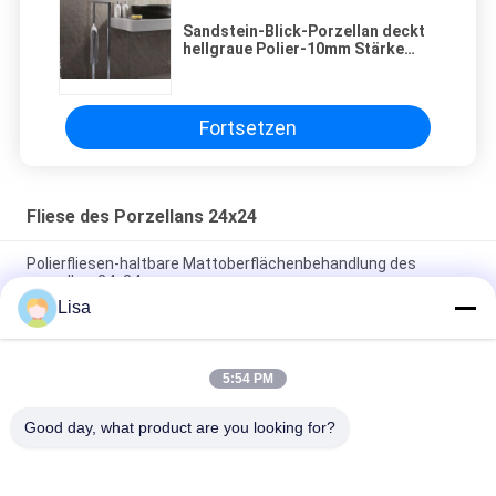
Sandstein-Blick-Porzellan deckt
hellgraue Polier-10mm Stärke
600x600 mit Ziegeln
Fortsetzen
Fliese des Porzellans 24x24
Polierfliesen-haltbare Mattoberflächenbehandlung des
porzellan-24x24
Lisa
Porzellan-Fliesen-/Sandstein-Porzellan-Bodenfliesen 600*600
Millimeter des Sandstein-24x24
5:54 PM
Gelbe Unglazed Porzellan-Fliese für blinde warnende
taktilbahn-Innenbodenbelag
Good day, what product are you looking for?
Beliebte Kategorien
Alle