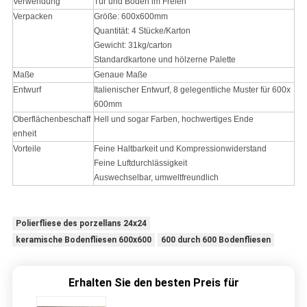
Verwendung
Tür und Boden im Freien
Verpacken
Größe: 600x600mm
Quantität: 4 Stücke/Karton
Gewicht: 31kg/carton
Standardkartone und hölzerne Palette
Maße
Genaue Maße
Entwurf
Italienischer Entwurf, 8 gelegentliche Muster für 600x
600mm
Oberflächenbeschaff
Hell und sogar Farben, hochwertiges Ende
enheit
Vorteile
Feine Haltbarkeit und Kompressionwiderstand
Feine Luftdurchlässigkeit
Auswechselbar, umweltfreundlich
Polierfliese des porzellans 24x24
keramische Bodenfliesen 600x600
600 durch 600 Bodenfliesen
Erhalten Sie den besten Preis für