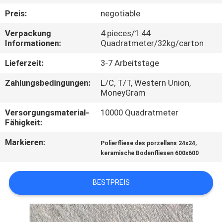
Preis:
negotiable
QUALITÄTSKONTROLLE
Verpackung
4 pieces/1.44
Informationen:
Quadratmeter/32kg/carton
KONTAKT
Lieferzeit:
3-7 Arbeitstage
MIT
Zahlungsbedingungen:
L/C, T/T, Western Union,
UNS
MoneyGram
Versorgungsmaterial-
10000 Quadratmeter
BITTE UM
Fähigkeit:
EIN
Markieren:
,
Polierfliese des porzellans 24x24
ANGEBOT
keramische Bodenfliesen 600x600
SITEMAP
BESTPREIS
DATENSCHUTZRICHTLINIE