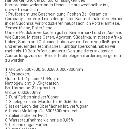
Haltbarkeit und der Luftdurchlässigkeit des
Kompressionwiderstands feinen, die auswechselbar ist,
umweltfreundlich
3 Prüfbericht und Bescheinigung: Foshan Boli Ceramics
Company Limited ist eins der größten Baumaterialunternehmen
in der Südchina, wir produzieren hauptsächlich Porzellanfliese,
Zementfliese, Polierfliese
Unsere Produkte verkaufen gut im Binnenmarkt und im Ausland
wie Europa, Mittlere Osten, Ägypten, Südafrika, mittleres Afrika,
Italien, Süden und Ostasien, haben wir ein Team von fleißigem
und erneuerndes technisches Funktionspersonal, haben wir
mehr als 10 Berufsfertigungsstraßen und die erstklassige
Ausrüstung, zum der Berufstechnologieanforderungen gerecht
zu werden
1. Größen: 600x600, 300x600, 300x300mm
2. Verpacken:
Quantität: 4 pieces/1.44sq.m
Nettogewicht: 31.5kg/carton
Bruttomasse: 32kg/carton
Größe: 600x600mm
3. Fünf Farben sind verfügbar
4. 8 gelegentliche Muster für 600x600mm
5. ist der Lech, der Oberflächen ist, verfügbar
6. haben Matchgröße 600*600mm Lech
7. italienischer Entwurf
8. Wasseraufnahme kleiner als 0,05%
9. hell und sogar Farben