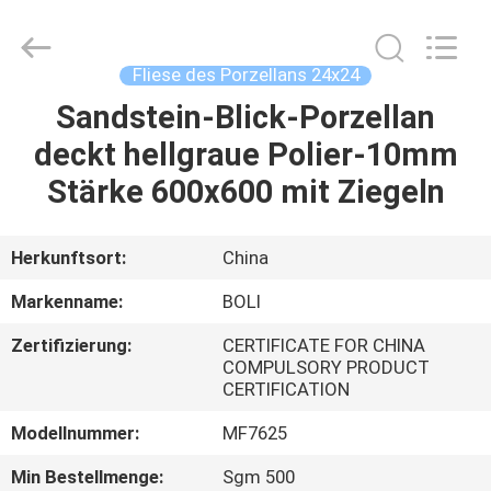
FOSHAN
BOLI
CERAMICS
CO.,LTD..
All
Fliese des Porzellans 24x24
Rights
Reserved.
Sandstein-Blick-Porzellan
ZU
deckt hellgraue Polier-10mm
HAUSE
Stärke 600x600 mit Ziegeln
PRODUKTE
Herkunftsort:
China
VIDEOS
Markenname:
BOLI
Zertifizierung:
CERTIFICATE FOR CHINA
ÜBER
COMPULSORY PRODUCT
CERTIFICATION
UNS
Modellnummer:
MF7625
WERKSBESICHTIGUNG
Min Bestellmenge:
Sgm 500