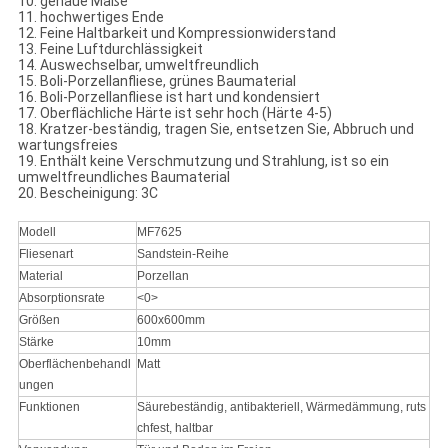
10. genaue Maße
11. hochwertiges Ende
12. Feine Haltbarkeit und Kompressionwiderstand
13. Feine Luftdurchlässigkeit
14. Auswechselbar, umweltfreundlich
15. Boli-Porzellanfliese, grünes Baumaterial
16. Boli-Porzellanfliese ist hart und kondensiert
17. Oberflächliche Härte ist sehr hoch (Härte 4-5)
18. Kratzer-beständig, tragen Sie, entsetzen Sie, Abbruch und
wartungsfreies
19. Enthält keine Verschmutzung und Strahlung, ist so ein
umweltfreundliches Baumaterial
20. Bescheinigung: 3C
Modell
MF7625
Fliesenart
Sandstein-Reihe
Material
Porzellan
Absorptionsrate
<0>
Größen
600x600mm
Stärke
10mm
Oberflächenbehandl
Matt
ungen
Funktionen
Säurebeständig, antibakteriell, Wärmedämmung, ruts
chfest, haltbar