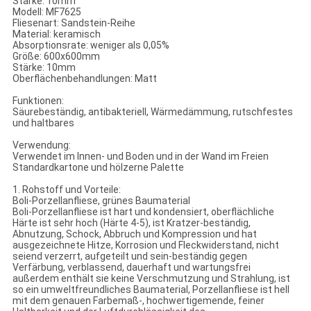
Stärke: 10mm
Modell: MF7625
Fliesenart: Sandstein-Reihe
Material: keramisch
Absorptionsrate: weniger als 0,05%
Größe: 600x600mm
Stärke: 10mm
Oberflächenbehandlungen: Matt
Funktionen:
Säurebeständig, antibakteriell, Wärmedämmung, rutschfestes
und haltbares
Verwendung:
Verwendet im Innen- und Boden und in der Wand im Freien
Standardkartone und hölzerne Palette
1. Rohstoff und Vorteile:
Boli-Porzellanfliese, grünes Baumaterial
Boli-Porzellanfliese ist hart und kondensiert, oberflächliche
Härte ist sehr hoch (Härte 4-5), ist Kratzer-beständig,
Abnutzung, Schock, Abbruch und Kompression und hat
ausgezeichnete Hitze, Korrosion und Fleckwiderstand, nicht
seiend verzerrt, aufgeteilt und sein-beständig gegen
Verfärbung, verblassend, dauerhaft und wartungsfrei
außerdem enthält sie keine Verschmutzung und Strahlung, ist
so ein umweltfreundliches Baumaterial, Porzellanfliese ist hell
mit dem genauen Farbemaß-, hochwertigemende, feiner