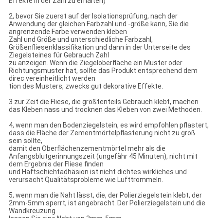
Effekte in der Zahl zu erhalten)
2, bevor Sie zuerst auf der Isolationsprüfung, nach der
Anwendung der gleichen Farbzahl und -größe kann, Sie die
angrenzende Farbe verwenden kleben
Zahl und Größe und unterschiedliche Farbzahl,
Größenfliesenklassifikation und dann in der Unterseite des
Ziegelsteines für Gebrauch Zahl
zu anzeigen. Wenn die Ziegeloberfläche ein Muster oder
Richtungsmuster hat, sollte das Produkt entsprechend dem
direc vereinheitlicht werden
tion des Musters, zwecks gut dekorative Effekte.
3 zur Zeit die Fliese, die größtenteils Gebrauch klebt, machen
das Kleben nass und trocknen das Kleben von zwei Methoden.
4, wenn man den Bodenziegelstein, es wird empfohlen pflastert,
dass die Fläche der Zementmörtelpflasterung nicht zu groß
sein sollte,
damit den Oberflächenzementmörtel mehr als die
Anfangsblutgerinnungszeit (ungefähr 45 Minuten), nicht mit
dem Ergebnis der Fliese finden
und Haftschichtadhäsion ist nicht dichtes wirkliches und
verursacht Qualitätsprobleme wie Lufttrommeln.
5, wenn man die Naht lässt, die, der Polierziegelstein klebt, der
2mm-5mm sperrt, ist angebracht. Der Polierziegelstein und die
Wandkreuzung