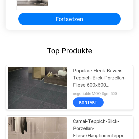
600x600 Millimeter, die hellgrauer
Farbe widersteht
Fortsetzen
Top Produkte
Populäre Fleck-Beweis-
Teppich-Blick-Porzellan-
Fliese 600x600
Millimeter Frost
negotiable MOQ:Sgm 500
beständig
KONTAKT
Camal-Teppich-Blick-
Porzellan-
Fliese/Hauptinnenteppich