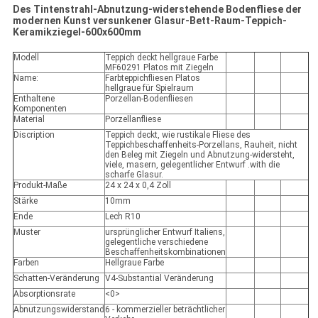
Des Tintenstrahl-Abnutzung-widerstehende Bodenfliese der
modernen Kunst versunkener Glasur-Bett-Raum-Teppich-
Keramikziegel-600x600mm
Modell
Teppich deckt hellgraue Farbe
MF60291 Platos mit Ziegeln
Name:
Farbteppichfliesen Platos
hellgraue für Spielraum
Enthaltene
Porzellan-Bodenfliesen
Komponenten
Material
Porzellanfliese
Discription
Teppich deckt, wie rustikale Fliese des
Teppichbeschaffenheits-Porzellans, Rauheit, nicht
den Beleg mit Ziegeln und Abnutzung-widersteht,
viele, masern, gelegentlicher Entwurf .with die
scharfe Glasur.
Produkt-Maße
24 x 24 x 0,4 Zoll
Stärke
10mm
Ende
Lech R10
Muster
ursprünglicher Entwurf Italiens,
gelegentliche verschiedene
Beschaffenheitskombinationen
Farben
Hellgraue Farbe
Schatten-Veränderung
V4-Substantial Veränderung
Absorptionsrate
<0>
Abnutzungswiderstand
6 - kommerzieller beträchtlicher