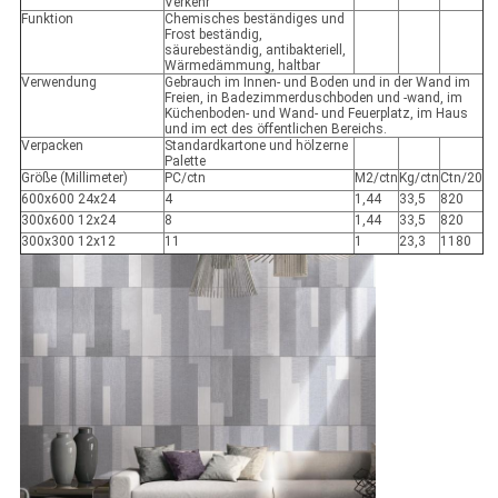
Verkehr
Funktion
Chemisches beständiges und
Frost beständig,
säurebeständig, antibakteriell,
Wärmedämmung, haltbar
Verwendung
Gebrauch im Innen- und Boden und in der Wand im
Freien, in Badezimmerduschboden und -wand, im
Küchenboden- und Wand- und Feuerplatz, im Haus
und im ect des öffentlichen Bereichs.
Verpacken
Standardkartone und hölzerne
Palette
Größe (Millimeter)
PC/ctn
M2/ctn
Kg/ctn
Ctn/20
600x600 24x24
4
1,44
33,5
820
300x600 12x24
8
1,44
33,5
820
300x300 12x12
11
1
23,3
1180