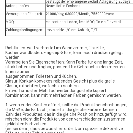
bestätigt der empfangene Bedarf Ablagerung 25days.
Anfangshafen:
Neuer Hafen Foshans
Versorgungs-Fähigkeit:
21000/day, 630000/Month, 7560000/year
MOQ:
ein contianer Laden, kein MOQ für ein Einzelteil
Zahlungsbedingungen:
irrevercable L/C am Anblick, T/T
Richtlinien: weit verbreitet im Wohnzimmer, Toilette,
Küchenwandboden, Flagship-Store, kann auch draußen gelegt
werden.
Verarbeiten Sie Eigenschaften: Kann Farbe für eine lange Zeit,
stark halten und tragbar, passend für Gebrauch in den meisten
Innenräumen
ausgenommen Toiletten und Küchen.
Glasur: Konkav-konvexes reibendes Gesicht plus die grelle
Glasur, rutschfest, einfach zu säubern.
Entwurfsmuster: Mehrfachverbindungsstelle kopiert
Kombination, kann mit mehrfachen Farben gemischt werden.
1, wenn er den Kasten öffnet, sollte die Produktbeschreibungen,
die Maße, die Farbzahl, das etc., die gleiche Farbe erkennen
Zahl des Produktes, das in die gleiche Position hinzugefügt wird,
mischen nicht die Produkte von den verschiedenen zusammen
geklebten Farbzahlen
(es sei denn, dass bewusst erfordert, um spezielle dekorative