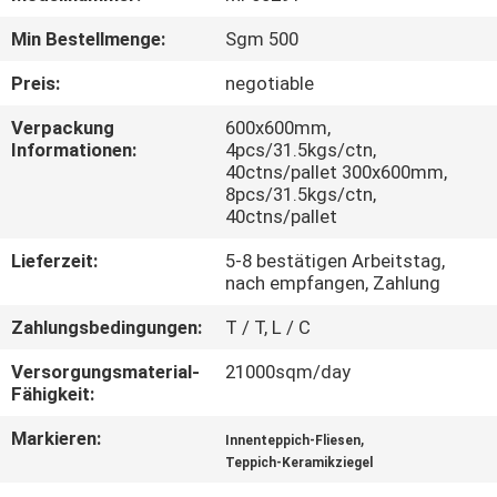
Min Bestellmenge:
Sgm 500
QUALITÄTSKONTROLLE
Preis:
negotiable
KONTAKT
Verpackung
600x600mm,
Informationen:
4pcs/31.5kgs/ctn,
MIT
40ctns/pallet 300x600mm,
UNS
8pcs/31.5kgs/ctn,
40ctns/pallet
BITTE UM
Lieferzeit:
5-8 bestätigen Arbeitstag,
nach empfangen, Zahlung
EIN
Zahlungsbedingungen:
T / T, L / C
ANGEBOT
Versorgungsmaterial-
21000sqm/day
Fähigkeit:
SITEMAP
Markieren:
,
Innenteppich-Fliesen
Teppich-Keramikziegel
DATENSCHUTZRICHTLINIE