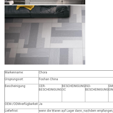
Markenname:
Chora
Ursprungsort:
Foshan China
Bescheinigung:
CER-
BESCHEINIGUNG
ISO-
GM
BESCHEINIGUNG
3C
BESCHEINIGUNG
EI
OEM-/ODMverfügbarkeit:
Ja
Lieferfrist:
wenn die Waren auf Lager dann, nachdem empfangen, 