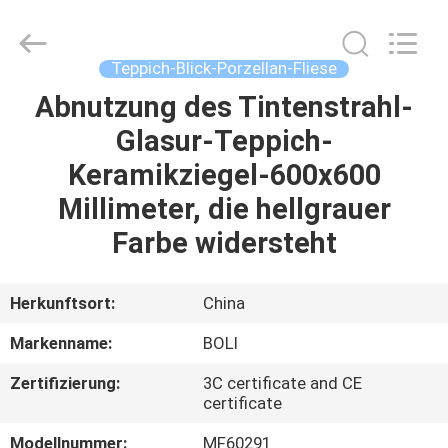
FOSHAN
BOLI
CERAMICS
CO.,LTD..
All
Teppich-Blick-Porzellan-Fliese
Rights
Reserved.
Abnutzung des Tintenstrahl-
ZU
Glasur-Teppich-
HAUSE
Keramikziegel-600x600
PRODUKTE
Millimeter, die hellgrauer
Farbe widersteht
VIDEOS
Herkunftsort:
China
ÜBER
Markenname:
BOLI
UNS
Zertifizierung:
3C certificate and CE
certificate
WERKSBESICHTIGUNG
Modellnummer:
MF60291