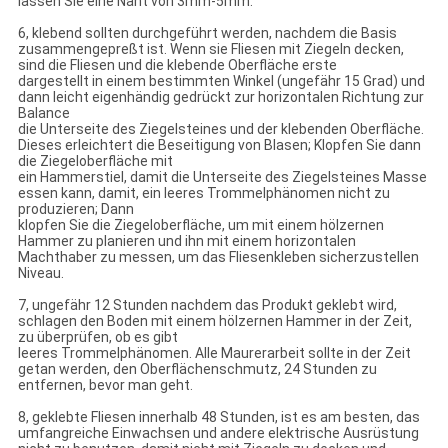
lassen Sie eine Naht von 3mm-5mm.
6, klebend sollten durchgeführt werden, nachdem die Basis
zusammengepreßt ist. Wenn sie Fliesen mit Ziegeln decken,
sind die Fliesen und die klebende Oberfläche erste
dargestellt in einem bestimmten Winkel (ungefähr 15 Grad) und
dann leicht eigenhändig gedrückt zur horizontalen Richtung zur
Balance
die Unterseite des Ziegelsteines und der klebenden Oberfläche.
Dieses erleichtert die Beseitigung von Blasen; Klopfen Sie dann
die Ziegeloberfläche mit
ein Hammerstiel, damit die Unterseite des Ziegelsteines Masse
essen kann, damit, ein leeres Trommelphänomen nicht zu
produzieren; Dann
klopfen Sie die Ziegeloberfläche, um mit einem hölzernen
Hammer zu planieren und ihn mit einem horizontalen
Machthaber zu messen, um das Fliesenkleben sicherzustellen
Niveau.
7, ungefähr 12 Stunden nachdem das Produkt geklebt wird,
schlagen den Boden mit einem hölzernen Hammer in der Zeit,
zu überprüfen, ob es gibt
leeres Trommelphänomen. Alle Maurerarbeit sollte in der Zeit
getan werden, den Oberflächenschmutz, 24 Stunden zu
entfernen, bevor man geht.
8, geklebte Fliesen innerhalb 48 Stunden, ist es am besten, das
umfangreiche Einwachsen und andere elektrische Ausrüstung