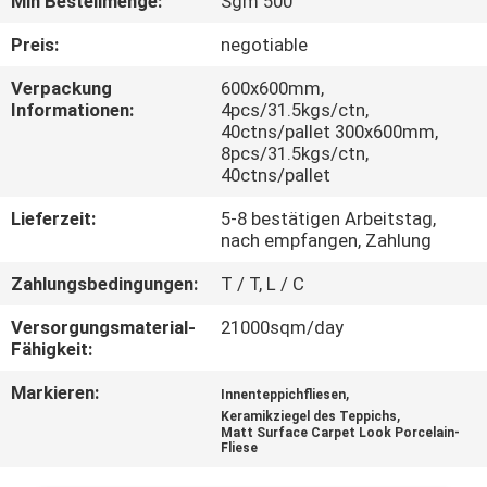
Min Bestellmenge:
Sgm 500
QUALITÄTSKONTROLLE
Preis:
negotiable
Verpackung
600x600mm,
Informationen:
4pcs/31.5kgs/ctn,
KONTAKT
40ctns/pallet 300x600mm,
MIT
8pcs/31.5kgs/ctn,
40ctns/pallet
UNS
Lieferzeit:
5-8 bestätigen Arbeitstag,
nach empfangen, Zahlung
BITTE UM
Zahlungsbedingungen:
T / T, L / C
EIN
Versorgungsmaterial-
21000sqm/day
ANGEBOT
Fähigkeit:
Markieren:
,
Innenteppichfliesen
SITEMAP
,
Keramikziegel des Teppichs
Matt Surface Carpet Look Porcelain-
Fliese
DATENSCHUTZRICHTLINIE