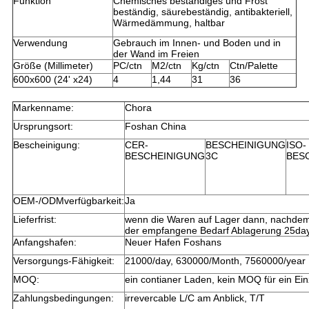
Funktion
Chemisches beständiges und Frost
beständig, säurebeständig, antibakteriell,
Wärmedämmung, haltbar
Verwendung
Gebrauch im Innen- und Boden und in
der Wand im Freien
Größe (Millimeter)
PC/ctn
M2/ctn
Kg/ctn
Ctn/Palette
600x600 (24' x24)
4
1,44
31
36
Markenname:
Chora
Ursprungsort:
Foshan China
Bescheinigung:
CER-
BESCHEINIGUNG
ISO-
BESCHEINIGUNG
3C
BES
OEM-/ODMverfügbarkeit:
Ja
Lieferfrist:
wenn die Waren auf Lager dann, nachdem 
der empfangene Bedarf Ablagerung 25day
Anfangshafen:
Neuer Hafen Foshans
Versorgungs-Fähigkeit:
21000/day, 630000/Month, 7560000/year
MOQ:
ein contianer Laden, kein MOQ für ein Einz
Zahlungsbedingungen:
irrevercable L/C am Anblick, T/T