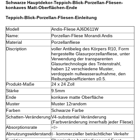
Schwarze Hauptdekor-Teppich-Blick-Porzellan-Fliesen-
konkaves Matt-Oberflächen-Ende
Teppich-Blick-Porzellan-Fliesen-Einleitung
Modell
Andis-Fliese AJ6D611W
Name:
Porzellan-Fliese Morandi Andis
Material
Porzellanfliese
Discription
voller Antibeleg des Körpers R10, Form
hergestellte Glasurporzellanfliese, unter
Verwendung der transparenten
Glasurtechnologie des Tintenstrahl,
haben 12 verschiedene Muster,
verdoppeln nullwasseraufnahme, den
Reibungskoeffizienten ≥0.5.
Produkt-Maße
24 x 24 Zoll
Stärke
9.5mm
Ende
konkave matte Oberfläche
Muster
Muster 12random
Farben
Schwarze Farbe
Schatten-Veränderung
V4-substantial Veränderung
(Farbveränderung innerhalb jeder Fliese)
Absorptionsrate
<0>
Abnutzungswiderstand
kommerzieller beträchtlicher Verkehr
6 -