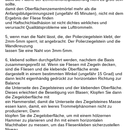
sollte,
damit den Oberflächenzementmörtel mehr als die
Anfangsblutgerinnungszeit (ungefähr 45 Minuten), nicht mit dem
Ergebnis der Fliese finden
und Haftschichtadhäsion ist nicht dichtes wirkliches und
verursacht Qualitätsprobleme wie Lufttrommeln.
5, wenn man die Naht lässt, die, der Polierziegelstein klebt, der
2mm-5mm sperrt, ist angebracht. Der Polierziegelstein und die
Wandkreuzung
lassen Sie eine Naht von 3mm-5mm.
6, klebend sollten durchgeführt werden, nachdem die Basis
zusammengepreßt ist. Wenn sie Fliesen mit Ziegeln decken,
sind die Fliesen und die klebende Oberfläche erste
dargestellt in einem bestimmten Winkel (ungefähr 15 Grad) und
dann leicht eigenhändig gedrückt zur horizontalen Richtung zur
Balance
die Unterseite des Ziegelsteines und der klebenden Oberfläche.
Dieses erleichtert die Beseitigung von Blasen; Klopfen Sie dann
die Ziegeloberfläche mit
ein Hammerstiel, damit die Unterseite des Ziegelsteines Masse
essen kann, damit, ein leeres Trommelphänomen nicht zu
produzieren; Dann
klopfen Sie die Ziegeloberfläche, um mit einem hölzernen
Hammer zu planieren und ihn mit einem horizontalen
Machthaber zu messen, um das Fliesenkleben sicherzustellen
Niveau.