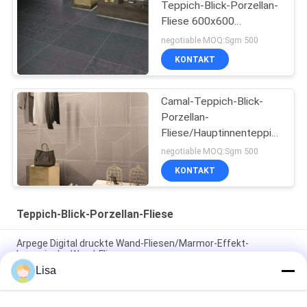
Teppich-Blick-Porzellan-
Fliese 600x600
Millimeter Frost
negotiable MOQ:Sgm 500
beständig
KONTAKT
Camal-Teppich-Blick-
Porzellan-
Fliese/Hauptinnenteppich
deckt das bestätigte
negotiable MOQ:Sgm 500
CER mit Ziegeln
KONTAKT
Teppich-Blick-Porzellan-Fliese
Arpege Digital druckte Wand-Fliesen/Marmor-Effekt-
keramische Wand-Fliesen
Lisa
Tintenstrahl-transparente Glasur-Teppich-Blick-Porzellan-
Fliesen-Innen- und Gebrauch im Freien