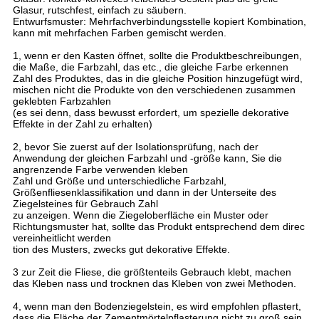
Glasur, rutschfest, einfach zu säubern.
Entwurfsmuster: Mehrfachverbindungsstelle kopiert Kombination,
kann mit mehrfachen Farben gemischt werden.
1, wenn er den Kasten öffnet, sollte die Produktbeschreibungen,
die Maße, die Farbzahl, das etc., die gleiche Farbe erkennen
Zahl des Produktes, das in die gleiche Position hinzugefügt wird,
mischen nicht die Produkte von den verschiedenen zusammen
geklebten Farbzahlen
(es sei denn, dass bewusst erfordert, um spezielle dekorative
Effekte in der Zahl zu erhalten)
2, bevor Sie zuerst auf der Isolationsprüfung, nach der
Anwendung der gleichen Farbzahl und -größe kann, Sie die
angrenzende Farbe verwenden kleben
Zahl und Größe und unterschiedliche Farbzahl,
Größenfliesenklassifikation und dann in der Unterseite des
Ziegelsteines für Gebrauch Zahl
zu anzeigen. Wenn die Ziegeloberfläche ein Muster oder
Richtungsmuster hat, sollte das Produkt entsprechend dem direc
vereinheitlicht werden
tion des Musters, zwecks gut dekorative Effekte.
3 zur Zeit die Fliese, die größtenteils Gebrauch klebt, machen
das Kleben nass und trocknen das Kleben von zwei Methoden.
4, wenn man den Bodenziegelstein, es wird empfohlen pflastert,
dass die Fläche der Zementmörtelpflasterung nicht zu groß sein