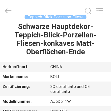
FOSHAN
BOLI
CERAMICS
CO.,LTD..
All
Teppich-Blick-Porzellan-Fliese
Rights
Reserved.
Schwarze Hauptdekor-
ZU
Teppich-Blick-Porzellan-
HAUSE
Fliesen-konkaves Matt-
PRODUKTE
Oberflächen-Ende
VIDEOS
Herkunftsort:
CHINA
Markenname:
BOLI
ÜBER
Zertifizierung:
3C certificate and CE
UNS
certificate
Modellnummer:
AJ6D611W
WERKSBESICHTIGUNG