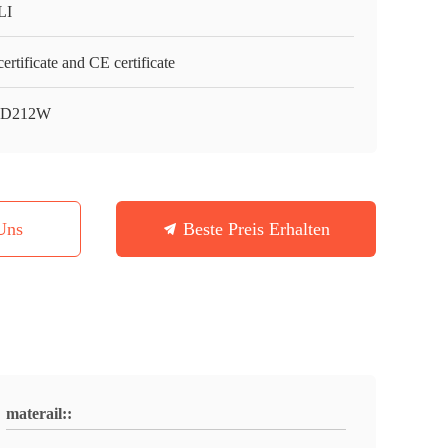
LI
ertificate and CE certificate
6D212W
Uns
Beste Preis Erhalten
materail::