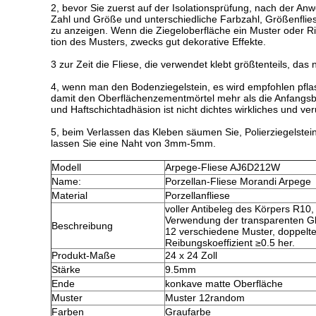
2, bevor Sie zuerst auf der Isolationsprüfung, nach der 
Zahl und Größe und unterschiedliche Farbzahl, Größenflies
zu anzeigen. Wenn die Ziegeloberfläche ein Muster oder Ri
tion des Musters, zwecks gut dekorative Effekte.
3 zur Zeit die Fliese, die verwendet klebt größtenteils, d
4, wenn man den Bodenziegelstein, es wird empfohlen pflast
damit den Oberflächenzementmörtel mehr als die Anfangsblu
und Haftschichtadhäsion ist nicht dichtes wirkliches und v
5, beim Verlassen das Kleben säumen Sie, Polierziegelste
lassen Sie eine Naht von 3mm-5mm.
Modell
Arpege-Fliese AJ6D212W
Name:
Porzellan-Fliese Morandi Arpege
Material
Porzellanfliese
voller Antibeleg des Körpers R10, 
Verwendung der transparenten Gl
Beschreibung
12 verschiedene Muster, doppelt
Reibungskoeffizient ≥0.5 her.
Produkt-Maße
24 x 24 Zoll
Stärke
9.5mm
Ende
konkave matte Oberfläche
Muster
Muster 12random
Farben
Graufarbe