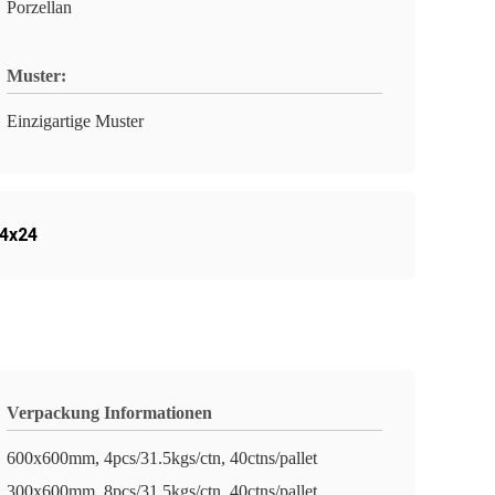
Porzellan
Muster:
Einzigartige Muster
24x24
Verpackung Informationen
600x600mm, 4pcs/31.5kgs/ctn, 40ctns/pallet
300x600mm, 8pcs/31.5kgs/ctn, 40ctns/pallet