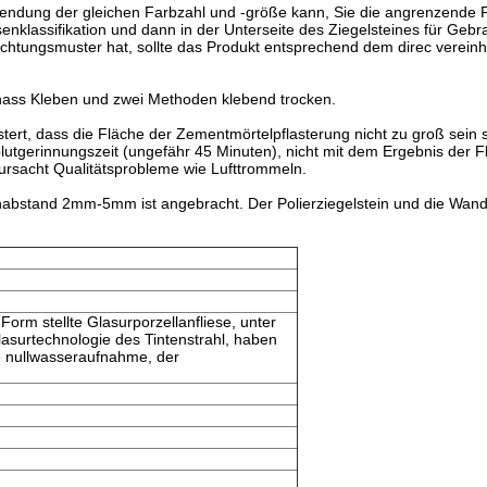
Anwendung der gleichen Farbzahl und -größe kann, Sie die angrenzende
enklassifikation und dann in der Unterseite des Ziegelsteines für Gebr
chtungsmuster hat, sollte das Produkt entsprechend dem direc vereinhe
as nass Kleben und zwei Methoden klebend trocken.
ert, dass die Fläche der Zementmörtelpflasterung nicht zu groß sein so
tgerinnungszeit (ungefähr 45 Minuten), nicht mit dem Ergebnis der Fl
erursacht Qualitätsprobleme wie Lufttrommeln.
inabstand 2mm-5mm ist angebracht. Der Polierziegelstein und die Wan
Form stellte Glasurporzellanfliese, unter
asurtechnologie des Tintenstrahl, haben
e nullwasseraufnahme, der