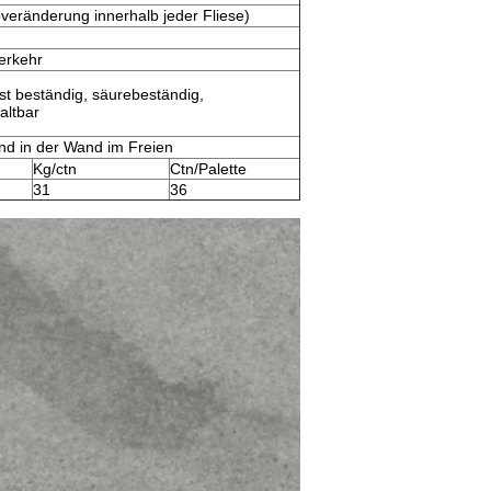
veränderung innerhalb jeder Fliese)
Verkehr
t beständig, säurebeständig,
altbar
d in der Wand im Freien
Kg/ctn
Ctn/Palette
31
36