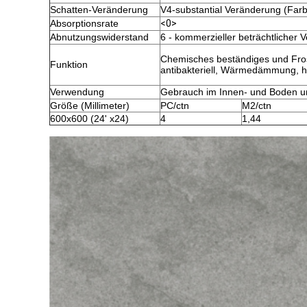
Schatten-Veränderung
V4-substantial Veränderung (Farb
Absorptionsrate
<0>
Abnutzungswiderstand
6 - kommerzieller beträchtlicher 
Chemisches beständiges und Fros
Funktion
antibakteriell, Wärmedämmung, h
Verwendung
Gebrauch im Innen- und Boden un
Größe (Millimeter)
PC/ctn
M2/ctn
600x600 (24' x24)
4
1,44