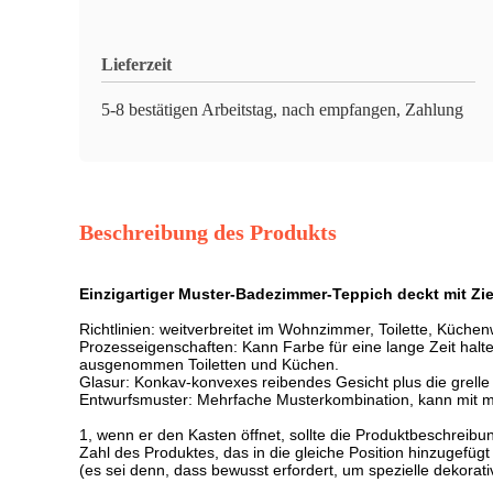
Lieferzeit
5-8 bestätigen Arbeitstag, nach empfangen, Zahlung
Beschreibung des Produkts
Einzigartiger Muster-Badezimmer-Teppich deckt mit Zi
Richtlinien: weitverbreitet im Wohnzimmer, Toilette, Küch
Prozesseigenschaften: Kann Farbe für eine lange Zeit halt
ausgenommen Toiletten und Küchen.
Glasur: Konkav-konvexes reibendes Gesicht plus die grelle 
Entwurfsmuster: Mehrfache Musterkombination, kann mit 
1, wenn er den Kasten öffnet, sollte die Produktbeschreibu
Zahl des Produktes, das in die gleiche Position hinzugef
(es sei denn, dass bewusst erfordert, um spezielle dekorativ