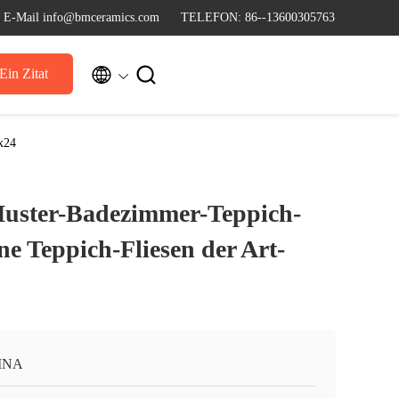
E-Mail info@bmceramics.com
TELEFON: 86--13600305763


Ein Zitat
x24
Muster-Badezimmer-Teppich-
e Teppich-Fliesen der Art-
INA