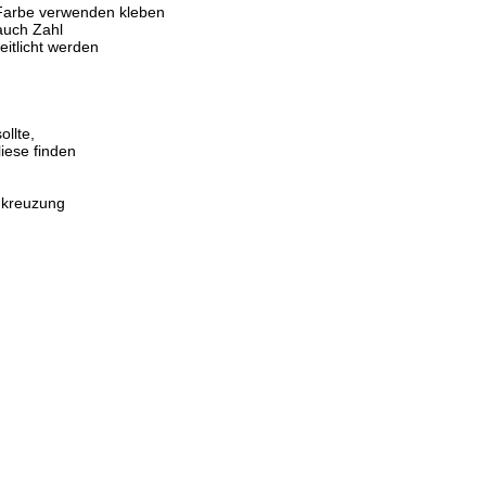
 Farbe verwenden kleben
auch Zahl
itlicht werden
llte,
iese finden
dkreuzung