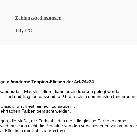
Zahlungsbedingungen
T/T, L/C
egeln,/moderne Teppich-Fliesen der Art-24x24
enwandboden, Flagship-Store, kann auch draußen gelegt werden.
en, hart und tragbar, passend für Gebrauch in den meisten Innenräum
Glasur, rutschfest, einfach zu säubern.
mehrfachen Farben gemischt werden.
ngen, die Maße, die Farbzahl, das etc., die gleiche Farbe erkennen
ügt wird, mischen nicht die Produkte von den verschiedenen zusammen 
e Effekte in der Zahl zu erhalten)