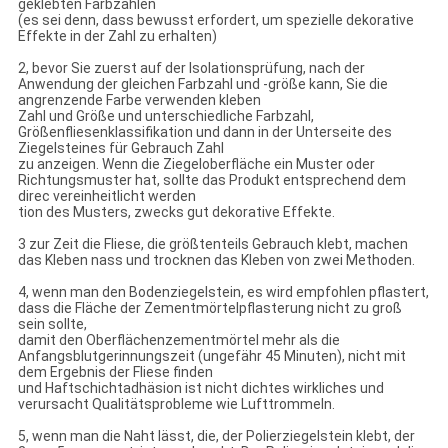
geklebten Farbzahlen
(es sei denn, dass bewusst erfordert, um spezielle dekorative
Effekte in der Zahl zu erhalten)
2, bevor Sie zuerst auf der Isolationsprüfung, nach der
Anwendung der gleichen Farbzahl und -größe kann, Sie die
angrenzende Farbe verwenden kleben
Zahl und Größe und unterschiedliche Farbzahl,
Größenfliesenklassifikation und dann in der Unterseite des
Ziegelsteines für Gebrauch Zahl
zu anzeigen. Wenn die Ziegeloberfläche ein Muster oder
Richtungsmuster hat, sollte das Produkt entsprechend dem
direc vereinheitlicht werden
tion des Musters, zwecks gut dekorative Effekte.
3 zur Zeit die Fliese, die größtenteils Gebrauch klebt, machen
das Kleben nass und trocknen das Kleben von zwei Methoden.
4, wenn man den Bodenziegelstein, es wird empfohlen pflastert,
dass die Fläche der Zementmörtelpflasterung nicht zu groß
sein sollte,
damit den Oberflächenzementmörtel mehr als die
Anfangsblutgerinnungszeit (ungefähr 45 Minuten), nicht mit
dem Ergebnis der Fliese finden
und Haftschichtadhäsion ist nicht dichtes wirkliches und
verursacht Qualitätsprobleme wie Lufttrommeln.
5, wenn man die Naht lässt, die, der Polierziegelstein klebt, der