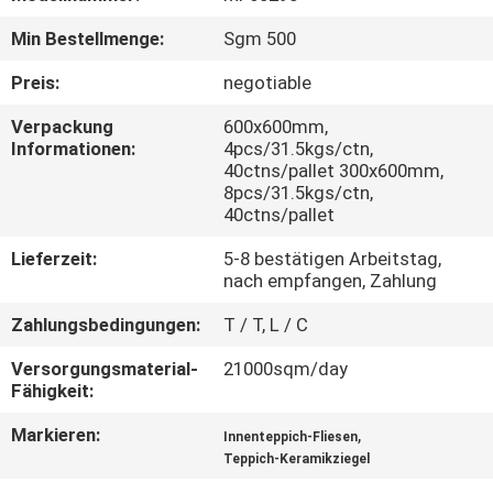
Min Bestellmenge:
Sgm 500
QUALITÄTSKONTROLLE
Preis:
negotiable
KONTAKT
Verpackung
600x600mm,
Informationen:
4pcs/31.5kgs/ctn,
MIT
40ctns/pallet 300x600mm,
UNS
8pcs/31.5kgs/ctn,
40ctns/pallet
BITTE UM
Lieferzeit:
5-8 bestätigen Arbeitstag,
nach empfangen, Zahlung
EIN
Zahlungsbedingungen:
T / T, L / C
ANGEBOT
Versorgungsmaterial-
21000sqm/day
Fähigkeit:
SITEMAP
Markieren:
,
Innenteppich-Fliesen
Teppich-Keramikziegel
DATENSCHUTZRICHTLINIE