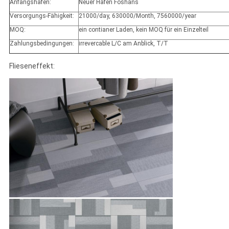
Anfangshafen:
Neuer Hafen Foshans
Versorgungs-Fähigkeit:
21000/day, 630000/Month, 7560000/year
MOQ:
ein contianer Laden, kein MOQ für ein Einzelteil
Zahlungsbedingungen:
irrevercable L/C am Anblick, T/T
Flieseneffekt: