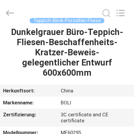
FOSHAN
BOLI
CERAMICS
CO.,LTD..
All
Teppich-Blick-Porzellan-Fliese
Rights
Reserved.
Dunkelgrauer Büro-Teppich-
ZU
Fliesen-Beschaffenheits-
HAUSE
Kratzer-Beweis-
PRODUKTE
gelegentlicher Entwurf
600x600mm
VIDEOS
Herkunftsort:
China
ÜBER
Markenname:
BOLI
UNS
Zertifizierung:
3C certificate and CE
certificate
WERKSBESICHTIGUNG
Modellnummer:
MF60295