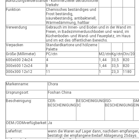
Abnutzungswiderstand
6 - kommerzieller beträchtlicher
Verkehr
Funktion
Chemisches beständiges und
Frost beständig,
säurebeständig, antibakteriell,
Wärmedämmung, haltbar
Verwendung
Gebrauch im Innen- und Boden und in der Wand im
Freien, in Badezimmerduschboden und -wand, im
Küchenboden- und Wand- und Feuerplatz, im Haus
und im ect des öffentlichen Bereichs.
Verpacken
Standardkartone und hölzerne
Palette
Größe (Millimeter)
PC/ctn
M2/ctn
Kg/ctn
Ctn/20
600x600 24x24
4
1,44
33,5
820
300x600 12x24
8
1,44
33,5
820
300x300 12x12
11
1
23,3
1180
Markenname:
Chora
Ursprungsort:
Foshan China
Bescheinigung:
CER-
BESCHEINIGUNG
ISO-
GM
BESCHEINIGUNG
3C
BESCHEINIGUNG
EI
OEM-/ODMverfügbarkeit:
Ja
Lieferfrist:
wenn die Waren auf Lager dann, nachdem empfangen, 
bestätigt der empfangene Bedarf Ablagerung 25days.