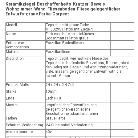
Keramikziegel-Beschaffenheits-Kratzer-Beweis-
Wohnzimmer-Wand-Fliesenboden-Fliese gelegentlicher
Entwurfs-graue Farbe-Carpect
Modell
Teppich deckt graue Farbe
MF60295 Platos mit Ziegeln
Name:
Farbteppichsteinplatteküchen-
Bodenmatte Platos graue
Enthaltene
Porzellan-Bodenfliesen
Komponenten
Material
Porzellanfliese
Discription
Teppich deckt, wie rustikale Fliese des
Teppichbeschaffenheits-Porzellans, Rauheit, nicht
den Beleg mit Ziegeln und Abnutzung-widersteht,
viele, masern, gelegentlicher Entwurf .with die
scharfe Glasur.
Produkt-Maße
24 x 24 x 0,4 Zoll
Stärke
10mm
Ende
Lech R10
Muster
ursprünglicher Entwurf Italiens,
gelegentliche verschiedene
Beschaffenheitskombinationen
Farben
Graue Farbe
Schatten-Veränderung
V4-Substantial Veränderung
Absorptionsrate
<0>