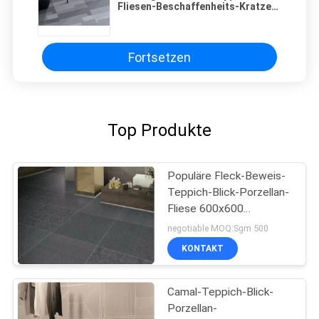
Fliesen-Beschaffenheits-Kratzer-
Beweis-gelegentlicher Entwurf
600x600mm
Fortsetzen
Top Produkte
Populäre Fleck-Beweis-
Teppich-Blick-Porzellan-
Fliese 600x600
Millimeter Frost
negotiable MOQ:Sgm 500
beständig
KONTAKT
Camal-Teppich-Blick-
Porzellan-