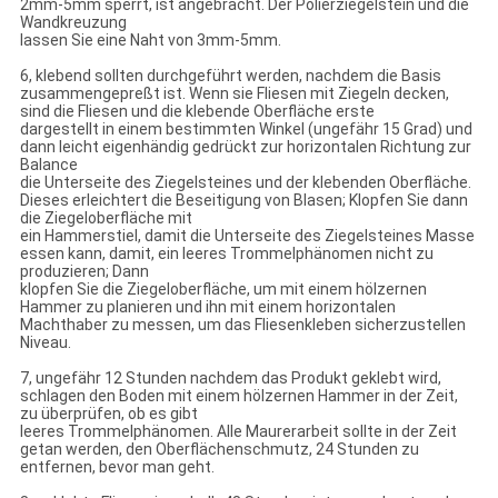
2mm-5mm sperrt, ist angebracht. Der Polierziegelstein und die
Wandkreuzung
lassen Sie eine Naht von 3mm-5mm.
6, klebend sollten durchgeführt werden, nachdem die Basis
zusammengepreßt ist. Wenn sie Fliesen mit Ziegeln decken,
sind die Fliesen und die klebende Oberfläche erste
dargestellt in einem bestimmten Winkel (ungefähr 15 Grad) und
dann leicht eigenhändig gedrückt zur horizontalen Richtung zur
Balance
die Unterseite des Ziegelsteines und der klebenden Oberfläche.
Dieses erleichtert die Beseitigung von Blasen; Klopfen Sie dann
die Ziegeloberfläche mit
ein Hammerstiel, damit die Unterseite des Ziegelsteines Masse
essen kann, damit, ein leeres Trommelphänomen nicht zu
produzieren; Dann
klopfen Sie die Ziegeloberfläche, um mit einem hölzernen
Hammer zu planieren und ihn mit einem horizontalen
Machthaber zu messen, um das Fliesenkleben sicherzustellen
Niveau.
7, ungefähr 12 Stunden nachdem das Produkt geklebt wird,
schlagen den Boden mit einem hölzernen Hammer in der Zeit,
zu überprüfen, ob es gibt
leeres Trommelphänomen. Alle Maurerarbeit sollte in der Zeit
getan werden, den Oberflächenschmutz, 24 Stunden zu
entfernen, bevor man geht.