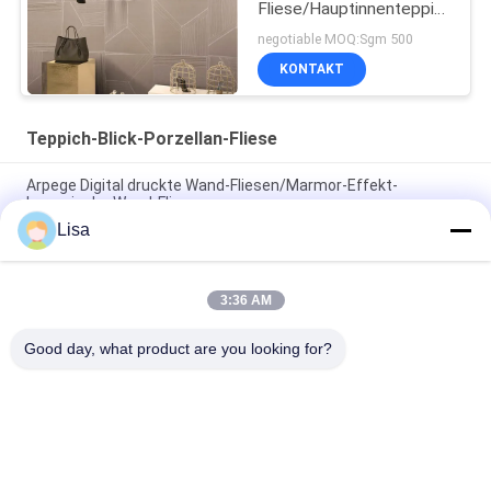
Fliese/Hauptinnenteppich
deckt das bestätigte
negotiable MOQ:Sgm 500
CER mit Ziegeln
KONTAKT
Teppich-Blick-Porzellan-Fliese
Arpege Digital druckte Wand-Fliesen/Marmor-Effekt-
keramische Wand-Fliesen
Lisa
Tintenstrahl-transparente Glasur-Teppich-Blick-Porzellan-
Fliesen-Innen- und Gebrauch im Freien
3:36 AM
Einzigartige Muster-Badezimmer-Teppich-Fliesen/moderne
Teppich-Fliesen der Art-24x24
Good day, what product are you looking for?
Beliebte Kategorien
Alle
Glasierte Porzellan-
Steinblick-Porzellan-
Fliesen
Fliese