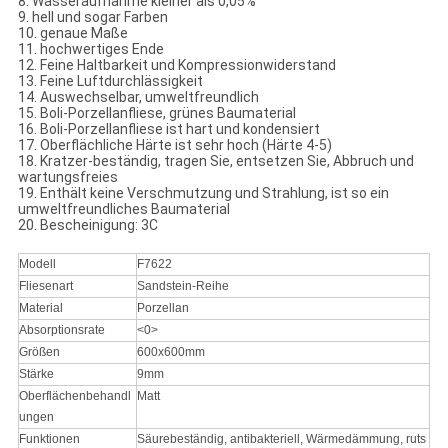
8. Wasseraufnahme kleiner als 0,05%
9. hell und sogar Farben
10. genaue Maße
11. hochwertiges Ende
12. Feine Haltbarkeit und Kompressionwiderstand
13. Feine Luftdurchlässigkeit
14. Auswechselbar, umweltfreundlich
15. Boli-Porzellanfliese, grünes Baumaterial
16. Boli-Porzellanfliese ist hart und kondensiert
17. Oberflächliche Härte ist sehr hoch (Härte 4-5)
18. Kratzer-beständig, tragen Sie, entsetzen Sie, Abbruch und
wartungsfreies
19. Enthält keine Verschmutzung und Strahlung, ist so ein
umweltfreundliches Baumaterial
20. Bescheinigung: 3C
Modell
F7622
Fliesenart
Sandstein-Reihe
Material
Porzellan
Absorptionsrate
<0>
Größen
600x600mm
Stärke
9mm
Oberflächenbehandl
Matt
ungen
Funktionen
Säurebeständig, antibakteriell, Wärmedämmung, ruts