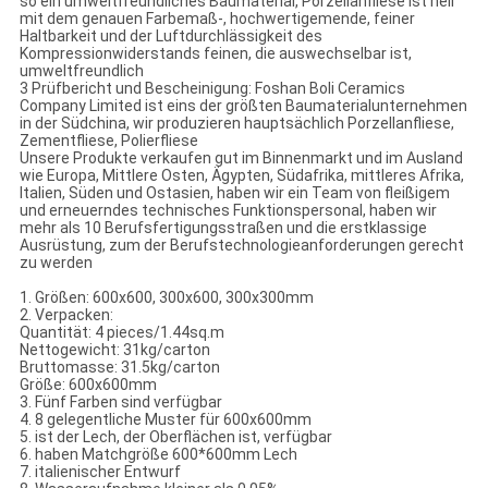
so ein umweltfreundliches Baumaterial, Porzellanfliese ist hell
mit dem genauen Farbemaß-, hochwertigemende, feiner
Haltbarkeit und der Luftdurchlässigkeit des
Kompressionwiderstands feinen, die auswechselbar ist,
umweltfreundlich
3 Prüfbericht und Bescheinigung: Foshan Boli Ceramics
Company Limited ist eins der größten Baumaterialunternehmen
in der Südchina, wir produzieren hauptsächlich Porzellanfliese,
Zementfliese, Polierfliese
Unsere Produkte verkaufen gut im Binnenmarkt und im Ausland
wie Europa, Mittlere Osten, Ägypten, Südafrika, mittleres Afrika,
Italien, Süden und Ostasien, haben wir ein Team von fleißigem
und erneuerndes technisches Funktionspersonal, haben wir
mehr als 10 Berufsfertigungsstraßen und die erstklassige
Ausrüstung, zum der Berufstechnologieanforderungen gerecht
zu werden
1. Größen: 600x600, 300x600, 300x300mm
2. Verpacken:
Quantität: 4 pieces/1.44sq.m
Nettogewicht: 31kg/carton
Bruttomasse: 31.5kg/carton
Größe: 600x600mm
3. Fünf Farben sind verfügbar
4. 8 gelegentliche Muster für 600x600mm
5. ist der Lech, der Oberflächen ist, verfügbar
6. haben Matchgröße 600*600mm Lech
7. italienischer Entwurf