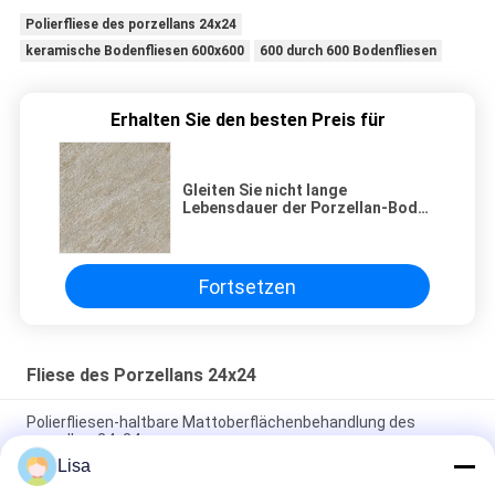
Polierfliese des porzellans 24x24
keramische Bodenfliesen 600x600
600 durch 600 Bodenfliesen
Erhalten Sie den besten Preis für
Gleiten Sie nicht lange
Lebensdauer der Porzellan-Boden
glasig-glänzende Wand-Fliesen-
600x600 Millimeter
Fortsetzen
Fliese des Porzellans 24x24
Polierfliesen-haltbare Mattoberflächenbehandlung des
porzellan-24x24
Lisa
Porzellan-Fliesen-/Sandstein-Porzellan-Bodenfliesen 600*600