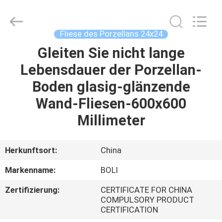
FOSHAN
BOLI
CERAMICS
CO.,LTD..
All
Fliese des Porzellans 24x24
Rights
Reserved.
Gleiten Sie nicht lange
ZU
Lebensdauer der Porzellan-
HAUSE
Boden glasig-glänzende
PRODUKTE
Wand-Fliesen-600x600
Millimeter
VIDEOS
Herkunftsort:
China
ÜBER
Markenname:
BOLI
UNS
Zertifizierung:
CERTIFICATE FOR CHINA
COMPULSORY PRODUCT
WERKSBESICHTIGUNG
CERTIFICATION