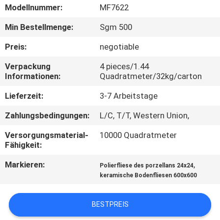
Modellnummer:
MF7622
QUALITÄTSKONTROLLE
Min Bestellmenge:
Sgm 500
Preis:
negotiable
KONTAKT
Verpackung
4 pieces/1.44
MIT
Informationen:
Quadratmeter/32kg/carton
UNS
Lieferzeit:
3-7 Arbeitstage
BITTE UM
Zahlungsbedingungen:
L/C, T/T, Western Union,
EIN
Versorgungsmaterial-
10000 Quadratmeter
Fähigkeit:
ANGEBOT
Markieren:
,
Polierfliese des porzellans 24x24
keramische Bodenfliesen 600x600
SITEMAP
BESTPREIS
DATENSCHUTZRICHTLINIE