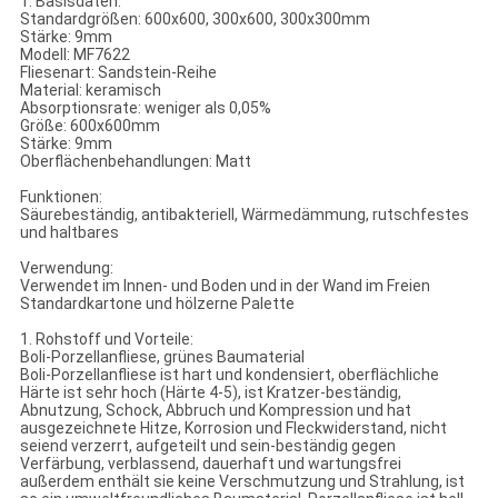
1. Basisdaten:
Standardgrößen: 600x600, 300x600, 300x300mm
Stärke: 9mm
Modell: MF7622
Fliesenart: Sandstein-Reihe
Material: keramisch
Absorptionsrate: weniger als 0,05%
Größe: 600x600mm
Stärke: 9mm
Oberflächenbehandlungen: Matt
Funktionen:
Säurebeständig, antibakteriell, Wärmedämmung, rutschfestes
und haltbares
Verwendung:
Verwendet im Innen- und Boden und in der Wand im Freien
Standardkartone und hölzerne Palette
1. Rohstoff und Vorteile:
Boli-Porzellanfliese, grünes Baumaterial
Boli-Porzellanfliese ist hart und kondensiert, oberflächliche
Härte ist sehr hoch (Härte 4-5), ist Kratzer-beständig,
Abnutzung, Schock, Abbruch und Kompression und hat
ausgezeichnete Hitze, Korrosion und Fleckwiderstand, nicht
seiend verzerrt, aufgeteilt und sein-beständig gegen
Verfärbung, verblassend, dauerhaft und wartungsfrei
außerdem enthält sie keine Verschmutzung und Strahlung, ist