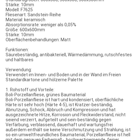
Stärke: 10mm
Modell: F7625
Fliesenart: Sandstein-Reihe
Material: keramisch
Absorptionsrate: weniger als 0,05%
Größe: 600x600mm
Stärke: 10mm
Oberflächenbehandlungen: Matt
Funktionen:
Säurebeständig, antibakteriell, Wärmedämmung, rutschfestes
und haltbares
Verwendung:
Verwendet im Innen- und Boden und in der Wand im Freien
Standardkartone und hölzerne Palette
1. Rohstoff und Vorteile:
Boli-Porzellanfliese, grünes Baumaterial
Boli-Porzellanfliese ist hart und kondensiert, oberflächliche
Härte ist sehr hoch (Härte 4-5), ist Kratzer-beständig,
Abnutzung, Schock, Abbruch und Kompression und hat
ausgezeichnete Hitze, Korrosion und Fleckwiderstand, nicht
seiend verzerrt, aufgeteilt und sein-beständig gegen
Verfärbung, verblassend, dauerhaft und wartungsfrei
außerdem enthält sie keine Verschmutzung und Strahlung, ist
so ein umweltfreundliches Baumaterial, Porzellanfliese ist hell
mit dem genauen Farbemaß-, hochwertigemende, feiner