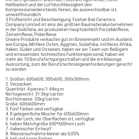
Haltbarkeit und der Luftdurchlässigkeit des
Kompressionwiderstands feinen, die auswechselbar ist,
umweltfreundlich
3 Prüfbericht und Bescheinigung: Foshan Boli Ceramics
Company Limited ist eins der größten Baumaterialunternehmen
in der Südchina, wir produzieren hauptsächlich Porzellanfliese,
Zementfliese, Polierfliese
Unsere Produkte verkaufen gut im Binnenmarkt und im Ausland
wie Europa, Mittlere Osten, Ägypten, Südafrika, mittleres Afrika,
Italien, Süden und Ostasien, haben wir ein Team von fleißigem
und erneuerndes technisches Funktionspersonal, haben wir
mehr als 10 Berufsfertigungsstraßen und die erstklassige
Ausrüstung, zum der Berufstechnologieanforderungen gerecht
zu werden
1. Größen: 600x600, 300x600, 300x300mm
2. Verpacken:
Quantität: 4 pieces/1.44sq.m
Nettogewicht: 31.5kg/carton
Bruttomasse: 32kg/carton
Größe: 600x600mm
3. Fünf Farben sind verfügbar
4. 8 gelegentliche Muster für 600x600mm
5. ist der Lech, der Oberflächen ist, verfügbar
6. haben Matchgröße 600*600mm Lech
7. italienischer Entwurf
8. Wasseraufnahme kleiner als 0,05%
9. hell und sogar Farben