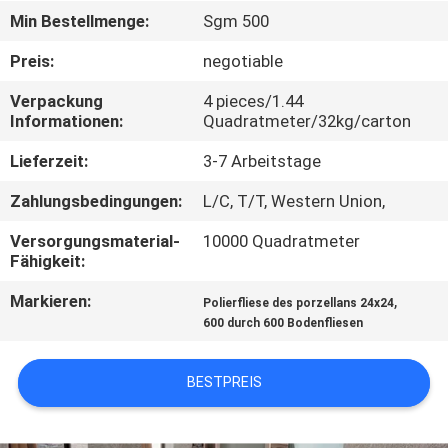
Min Bestellmenge:
Sgm 500
QUALITÄTSKONTROLLE
Preis:
negotiable
Verpackung
4 pieces/1.44
KONTAKT
Informationen:
Quadratmeter/32kg/carton
MIT
Lieferzeit:
3-7 Arbeitstage
UNS
Zahlungsbedingungen:
L/C, T/T, Western Union,
BITTE UM
Versorgungsmaterial-
10000 Quadratmeter
Fähigkeit:
EIN
Markieren:
,
ANGEBOT
Polierfliese des porzellans 24x24
600 durch 600 Bodenfliesen
SITEMAP
BESTPREIS
DATENSCHUTZRICHTLINIE