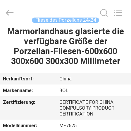
FOSHAN
BOLI
CERAMICS
CO.,LTD..
All
Fliese des Porzellans 24x24
Rights
Reserved.
Marmorlandhaus glasierte die
ZU
verfügbare Größe der
HAUSE
Porzellan-Fliesen-600x600
PRODUKTE
300x600 300x300 Millimeter
VIDEOS
Herkunftsort:
China
Markenname:
BOLI
ÜBER
Zertifizierung:
CERTIFICATE FOR CHINA
UNS
COMPULSORY PRODUCT
CERTIFICATION
WERKSBESICHTIGUNG
Modellnummer:
MF7625