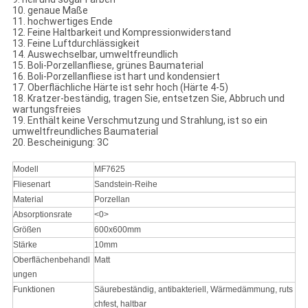
10. genaue Maße
11. hochwertiges Ende
12. Feine Haltbarkeit und Kompressionwiderstand
13. Feine Luftdurchlässigkeit
14. Auswechselbar, umweltfreundlich
15. Boli-Porzellanfliese, grünes Baumaterial
16. Boli-Porzellanfliese ist hart und kondensiert
17. Oberflächliche Härte ist sehr hoch (Härte 4-5)
18. Kratzer-beständig, tragen Sie, entsetzen Sie, Abbruch und
wartungsfreies
19. Enthält keine Verschmutzung und Strahlung, ist so ein
umweltfreundliches Baumaterial
20. Bescheinigung: 3C
Modell
MF7625
Fliesenart
Sandstein-Reihe
Material
Porzellan
Absorptionsrate
<0>
Größen
600x600mm
Stärke
10mm
Oberflächenbehandl
Matt
ungen
Funktionen
Säurebeständig, antibakteriell, Wärmedämmung, ruts
chfest, haltbar