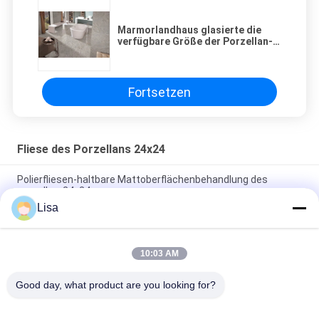
Marmorlandhaus glasierte die
verfügbare Größe der Porzellan-
Fliesen-600x600 300x600 300x300
Millimeter
Fortsetzen
Fliese des Porzellans 24x24
Polierfliesen-haltbare Mattoberflächenbehandlung des
porzellan-24x24
Lisa
Porzellan-Fliesen-/Sandstein-Porzellan-Bodenfliesen 600*600
Millimeter des Sandstein-24x24
10:03 AM
Gelbe Unglazed Porzellan-Fliese für blinde warnende
taktilbahn-Innenbodenbelag
Good day, what product are you looking for?
Beliebte Kategorien
Alle