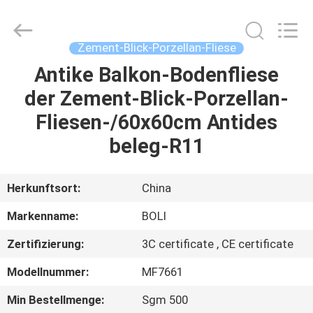
FOSHAN
BOLI
CERAMICS
CO.,LTD..
All
Zement-Blick-Porzellan-Fliese
Rights
Reserved.
Antike Balkon-Bodenfliese
ZU
der Zement-Blick-Porzellan-
HAUSE
Fliesen-/60x60cm Antides
PRODUKTE
beleg-R11
VIDEOS
Herkunftsort:
China
Markenname:
BOLI
ÜBER
Zertifizierung:
3C certificate , CE certificate
UNS
Modellnummer:
MF7661
WERKSBESICHTIGUNG
Min Bestellmenge:
Sgm 500