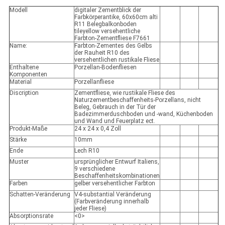
Modell
digitaler Zementblick der
Farbkörperantike, 60x60cm alti
R11 Belegbalkonboden
tileyellow versehentliche
Farbton-Zementfliese F7661
Name:
Farbton-Zementes des Gelbs
der Rauheit R10 des
versehentlichen rustikale Fliese
Enthaltene
Porzellan-Bodenfliesen
Komponenten
Material
Porzellanfliese
Discription
Zementfliese, wie rustikale Fliese des
Naturzementbeschaffenheits-Porzellans, nicht
Beleg, Gebrauch in der Tür der
Badezimmerduschboden und -wand, Küchenboden
und Wand und Feuerplatz ect.
Produkt-Maße
24 x 24 x 0,4 Zoll
Stärke
10mm
Ende
Lech R10
Muster
ursprünglicher Entwurf Italiens,
9 verschiedene
Beschaffenheitskombinationen
Farben
gelber versehentlicher Farbton
Schatten-Veränderung
V4-substantial Veränderung
(Farbveränderung innerhalb
jeder Fliese)
Absorptionsrate
<0>