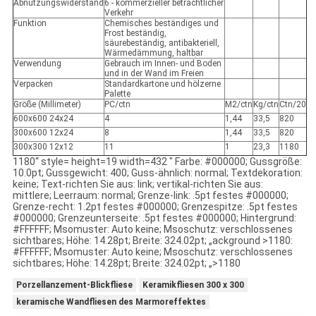
Abnutzungswiderstand
6 - kommerzieller beträchtlicher
Verkehr
Funktion
Chemisches beständiges und
Frost beständig,
säurebeständig, antibakteriell,
Wärmedämmung, haltbar
Verwendung
Gebrauch im Innen- und Boden
und in der Wand im Freien
Verpacken
Standardkartone und hölzerne
Palette
Größe (Millimeter)
PC/ctn
M2/ctn
Kg/ctn
Ctn/20
600x600 24x24
4
1,44
33,5
820
300x600 12x24
8
1,44
33,5
820
300x300 12x12
11
1
23,3
1180
1180“ style= height=19 width=432 " Farbe: #000000; Gussgröße:
10.0pt; Gussgewicht: 400; Guss-ähnlich: normal; Textdekoration:
keine; Text-richten Sie aus: link; vertikal-richten Sie aus:
mittlere; Leerraum: normal; Grenze-link: .5pt festes #000000;
Grenze-recht: 1.2pt festes #000000; Grenzespitze: .5pt festes
#000000; Grenzeunterseite: .5pt festes #000000; Hintergrund:
#FFFFFF; Msomuster: Auto keine; Msoschutz: verschlossenes
sichtbares; Höhe: 14.28pt; Breite: 324.02pt; „ackground >1180:
#FFFFFF; Msomuster: Auto keine; Msoschutz: verschlossenes
sichtbares; Höhe: 14.28pt; Breite: 324.02pt; „>1180
Porzellanzement-Blickfliese
Keramikfliesen 300 x 300
keramische Wandfliesen des Marmoreffektes