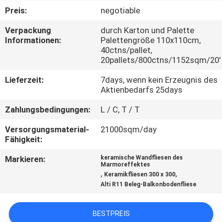
Preis:
negotiable
QUALITÄTSKONTROLLE
Verpackung
durch Karton und Palette
Informationen:
Palettengröße 110x110cm,
40ctns/pallet,
KONTAKT
20pallets/800ctns/1152sqm/20'
MIT
Lieferzeit:
7days, wenn kein Erzeugnis des
UNS
Aktienbedarfs 25days
Zahlungsbedingungen:
L / C, T / T
BITTE UM
Versorgungsmaterial-
21000sqm/day
EIN
Fähigkeit:
ANGEBOT
Markieren:
keramische Wandfliesen des
Marmoreffektes
,
,
Keramikfliesen 300 x 300
SITEMAP
Alti R11 Beleg-Balkonbodenfliese
DATENSCHUTZRICHTLINIE
BESTPREIS