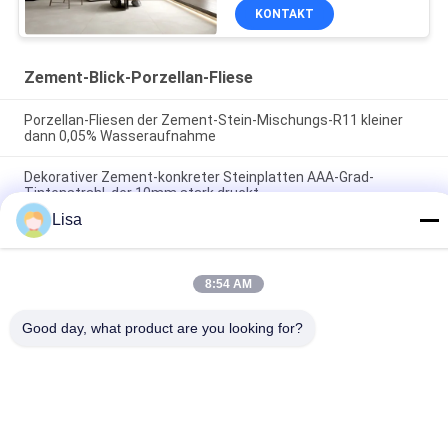
KONTAKT
Zement-Blick-Porzellan-Fliese
Porzellan-Fliesen der Zement-Stein-Mischungs-R11 kleiner
dann 0,05% Wasseraufnahme
Dekorativer Zement-konkreter Steinplatten AAA-Grad-
Tintenstrahl, der 10mm stark druckt
Lisa
Bakterielles Zement-Blick-Porzellan-Fliesen-Antigelb-
versehentlicher Farbton
8:54 AM
Beliebte Kategorien
Alle
Good day, what product are you looking for?
Glasierte Porzellan-
Steinblick-Porzellan-
Fliesen
Fliese
Moderne Porzellan-
Marmorblick-
Fliese
Porzellan-Fliese