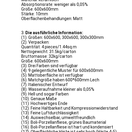
Absorptionsrate: weniger als 0,05%
Größe: 600x600mm
Stärke: 10mm
Oberflächenbehandlungen: Matt
3.
Die ausführliche Information:
(1). Größen: 600x600, 300x600, 300x300mm
(2). Verpacken:
Quantität: 4 pieces/1.44sq.m
Nettogewicht: 31.5kg/carton
Bruttomasse: 32kg/carton
Größe: 600x600mm
(3). Drei Farben sind verfügbar
(4). 9 gelegentliche Muster für 600x600mm
(5). Mattoberfläche ist verfügbar
(6). Matchgröße haben 600*600mm Lech
(7). Italienischer Entwurf
(8). Wasseraufnahme kleiner als 0,05%
(9). Hell und sogar Farben
(10). Genaue Maße
(11). Hochwertiges Ende
(12). Feine Haltbarkeit und Kompressionwiderstand
(13). Feine Luftdurchlässigkeit
(14). Auswechselbar, umweltfreundlich
(15). Boli-Porzellanfliese, grünes Baumaterial
(16). Boli-Porzellanfliese ist hart und kondensiert
(17). Oberflächliche Härte ist sehr hoch (Härte 4-5)