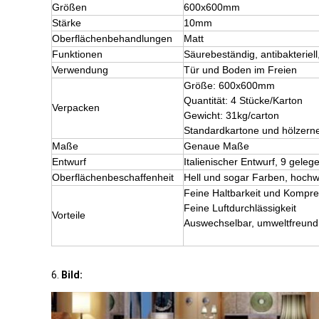
Größen
600x600mm
Stärke
10mm
Oberflächenbehandlungen
Matt
Funktionen
Säurebeständig, antibakterie
Verwendung
Tür und Boden im Freien
Größe: 600x600mm
Quantität: 4 Stücke/Karton
Verpacken
Gewicht: 31kg/carton
Standardkartone und hölzerne
Maße
Genaue Maße
Entwurf
Italienischer Entwurf, 9 gele
Oberflächenbeschaffenheit
Hell und sogar Farben, hochw
Feine Haltbarkeit und Kompr
Feine Luftdurchlässigkeit
Vorteile
Auswechselbar, umweltfreundl
6.
Bild: