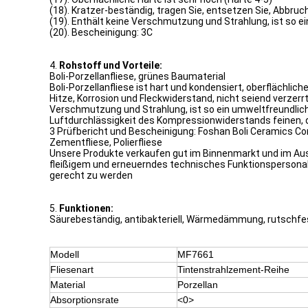
(18). Kratzer-beständig, tragen Sie, entsetzen Sie, Abbru
(19). Enthält keine Verschmutzung und Strahlung, ist so 
(20). Bescheinigung: 3C
4.
Rohstoff und Vorteile:
Boli-Porzellanfliese, grünes Baumaterial
Boli-Porzellanfliese ist hart und kondensiert, oberflächli
Hitze, Korrosion und Fleckwiderstand, nicht seiend verzer
Verschmutzung und Strahlung, ist so ein umweltfreundlich
Luftdurchlässigkeit des Kompressionwiderstands feinen, 
3 Prüfbericht und Bescheinigung: Foshan Boli Ceramics Co
Zementfliese, Polierfliese
Unsere Produkte verkaufen gut im Binnenmarkt und im Ausla
fleißigem und erneuerndes technisches Funktionspersonal
gerecht zu werden
5.
Funktionen:
Säurebeständig, antibakteriell, Wärmedämmung, rutschfe
Modell
MF7661
Fliesenart
Tintenstrahlzement-Reihe
Material
Porzellan
Absorptionsrate
<0>