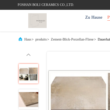
FOSHAN BOLI CERAMICS CO.,LTD.
Zu Hause
P
Haus
>
produits
>
Zement-Blick-Porzellan-Fliese
>
Dauerhaf