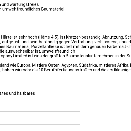
ch und wartungsfreies
ein umweltfreundliches Baumaterial
che Härte ist sehr hoch (Härte 4-5), ist Kratzer-beständig, Abnutzung
rt, aufgeteilt und sein-beständig gegen Verfärbung, verblassend, daue
es Baumaterial, Porzellanfliese ist hell mit dem genauen Farbemaß-, 
die auswechselbar ist, umweltfreundlich
mpany Limited ist eins der größten Baumaterialunternehmen in der Süd
nd wie Europa, Mittlere Osten, Ägypten, Südafrika, mittleres Afrika, 
, haben wir mehr als 10 Berufsfertigungsstraßen und die erstklassi
stes und haltbares