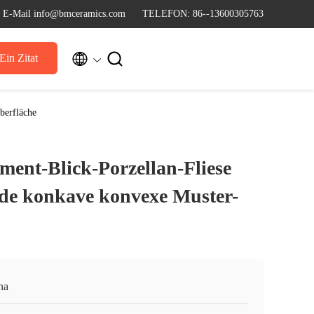
E-Mail info@bmceramics.com
TELEFON: 86--13600305763


Ein Zitat
berfläche
ment-Blick-Porzellan-Fliese
nde konkave konvexe Muster-
na