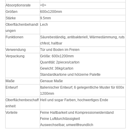
Absorptionsrate
<0>
Größen
600x1200mm
Stärke
9.5mm
Oberflächenbehandl
Lech
ungen
Funktionen
Säurebeständig, antibakteriell, Wärmedämmung, ruts
chfest, haltbar
Verwendung
Tür und Boden im Freien
Verpackung
Größe: 600x1200mm
Quantität: 2pieces/carton
Gewicht: 36kg/carton
Standardkartone und hölzerne Palette
Maße
Genaue Maße
Entwurf
Italienischer Entwurf, 6 gelegentliche Muster für 600x
1200mm
Oberflächenbeschaff
Hell und sogar Farben, hochwertiges Ende
enheit
Vorteile
Feine Haltbarkeit und Kompressionwiderstand
Feine Luftdurchlässigkeit
Auswechselbar, umweltfreundlich