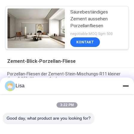
Säurebeständiges
Zement aussehen
Porzellanfliesen
negotiable MOQ:Sgm 500
KONTAKT
Zement-Blick-Porzellan-Fliese
Porzellan-Fliesen der Zement-Stein-Mischungs-R11 kleiner
dann 0,05% Wasseraufnahme
Lisa
Dekorativer Zement-konkreter Steinplatten AAA-Grad-
Tintenstrahl, der 10mm stark druckt
3:22 PM
Bakterielles Zement-Blick-Porzellan-Fliesen-Antigelb-
versehentlicher Farbton
Good day, what product are you looking for?
Beliebte Kategorien
Alle