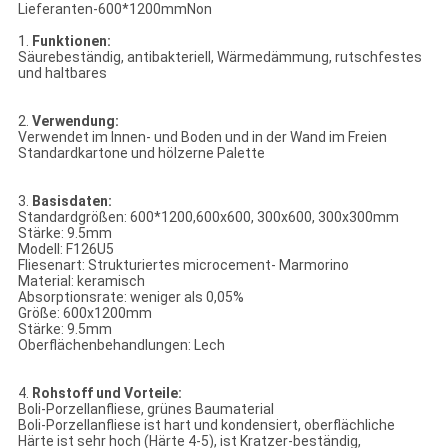
Lieferanten-600*1200mmNon
1.
Funktionen:
Säurebeständig, antibakteriell, Wärmedämmung, rutschfestes
und haltbares
2.
Verwendung:
Verwendet im Innen- und Boden und in der Wand im Freien
Standardkartone und hölzerne Palette
3.
Basisdaten:
Standardgrößen: 600*1200,600x600, 300x600, 300x300mm
Stärke: 9.5mm
Modell: F126U5
Fliesenart: Strukturiertes microcement- Marmorino
Material: keramisch
Absorptionsrate: weniger als 0,05%
Größe: 600x1200mm
Stärke: 9.5mm
Oberflächenbehandlungen: Lech
4.
Rohstoff und Vorteile:
Boli-Porzellanfliese, grünes Baumaterial
Boli-Porzellanfliese ist hart und kondensiert, oberflächliche
Härte ist sehr hoch (Härte 4-5), ist Kratzer-beständig,