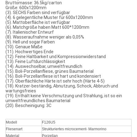
Bruttomasse: 36.5kg/carton
Größe: 600x1200mm
(3). SECHS Farben sind verfügbar
(4). 6 gelegentliche Muster für 600x1200mm
(5). Mattoberfläche ist verfügbar
(6). Matchgröße haben Matt 600*1200mm
(7). Italienischer Entwurf
(8). Wasseraufnahme weniger als 0,05%
(9). Hell und sogar Farben
(10). Genaue Maße
(11). Hochwertiges Ende
(12). Feine Haltbarkeit und Kompressionwiderstand
(13). Feine Luftdurchlässigkeit
(14). Auswechselbar, umweltfreundlich
(15). Boli-Porzellanfliese, grünes Baumaterial
(16). Boli-Porzellanfliese ist hart und kondensiert
(17). Oberflächliche Härte ist sehr hoch (Härte 4-5)
(18). Kratzer-beständig, Abnutzung, Schock, Abbruch und
wartungsfreies
(19). Enthält keine Verschmutzung und Strahlung, ist so ein
umweltfreundliches Baumaterial
(20). Bescheinigung: 3C
Modell
F126U5
Fliesenart
Strukturiertes microcement- Marmorino
Material
Porzellan