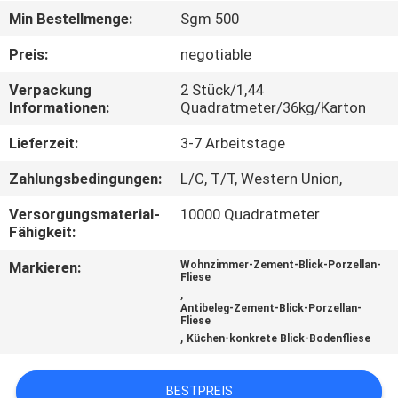
Min Bestellmenge:
Sgm 500
QUALITÄTSKONTROLLE
Preis:
negotiable
Verpackung
2 Stück/1,44
KONTAKT
Informationen:
Quadratmeter/36kg/Karton
MIT
Lieferzeit:
3-7 Arbeitstage
UNS
Zahlungsbedingungen:
L/C, T/T, Western Union,
BITTE UM
Versorgungsmaterial-
10000 Quadratmeter
Fähigkeit:
EIN
Markieren:
Wohnzimmer-Zement-Blick-Porzellan-
ANGEBOT
Fliese
,
Antibeleg-Zement-Blick-Porzellan-
Fliese
SITEMAP
,
Küchen-konkrete Blick-Bodenfliese
DATENSCHUTZRICHTLINIE
BESTPREIS