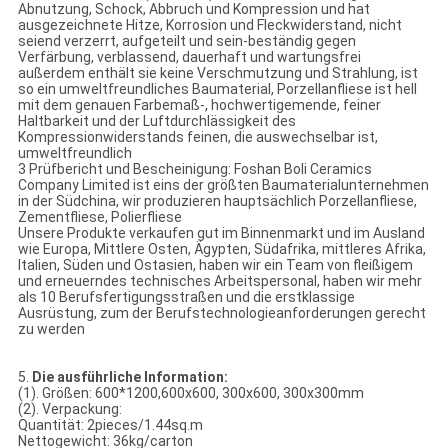
Abnutzung, Schock, Abbruch und Kompression und hat
ausgezeichnete Hitze, Korrosion und Fleckwiderstand, nicht
seiend verzerrt, aufgeteilt und sein-beständig gegen
Verfärbung, verblassend, dauerhaft und wartungsfrei
außerdem enthält sie keine Verschmutzung und Strahlung, ist
so ein umweltfreundliches Baumaterial, Porzellanfliese ist hell
mit dem genauen Farbemaß-, hochwertigemende, feiner
Haltbarkeit und der Luftdurchlässigkeit des
Kompressionwiderstands feinen, die auswechselbar ist,
umweltfreundlich
3 Prüfbericht und Bescheinigung: Foshan Boli Ceramics
Company Limited ist eins der größten Baumaterialunternehmen
in der Südchina, wir produzieren hauptsächlich Porzellanfliese,
Zementfliese, Polierfliese
Unsere Produkte verkaufen gut im Binnenmarkt und im Ausland
wie Europa, Mittlere Osten, Ägypten, Südafrika, mittleres Afrika,
Italien, Süden und Ostasien, haben wir ein Team von fleißigem
und erneuerndes technisches Arbeitspersonal, haben wir mehr
als 10 Berufsfertigungsstraßen und die erstklassige
Ausrüstung, zum der Berufstechnologieanforderungen gerecht
zu werden
5.
Die ausführliche Information:
(1). Größen: 600*1200,600x600, 300x600, 300x300mm
(2). Verpackung:
Quantität: 2pieces/1.44sq.m
Nettogewicht: 36kg/carton