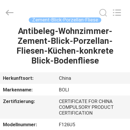
FOSHAN
BOLI
CERAMICS
CO.,LTD..
All
Zement-Blick-Porzellan-Fliese
Rights
Reserved.
Antibeleg-Wohnzimmer-
ZU
Zement-Blick-Porzellan-
HAUSE
Fliesen-Küchen-konkrete
PRODUKTE
Blick-Bodenfliese
VIDEOS
Herkunftsort:
China
Markenname:
BOLI
ÜBER
Zertifizierung:
CERTIFICATE FOR CHINA
UNS
COMPULSORY PRODUCT
CERTIFICATION
WERKSBESICHTIGUNG
Modellnummer:
F126U5