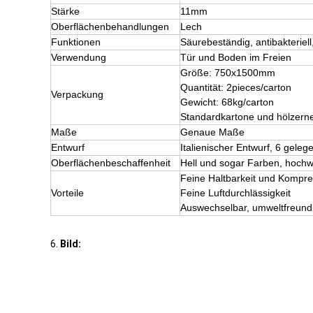
Stärke
11mm
Oberflächenbehandlungen
Lech
Funktionen
Säurebeständig, antibakterie
Verwendung
Tür und Boden im Freien
Größe: 750x1500mm
Quantität: 2pieces/carton
Verpackung
Gewicht: 68kg/carton
Standardkartone und hölzerne
Maße
Genaue Maße
Entwurf
Italienischer Entwurf, 6 gele
Oberflächenbeschaffenheit
Hell und sogar Farben, hochw
Feine Haltbarkeit und Kompr
Vorteile
Feine Luftdurchlässigkeit
Auswechselbar, umweltfreundl
6.
Bild: