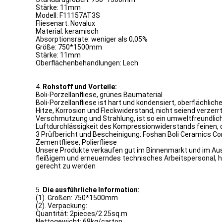
Stärke: 11mm
Modell: F11157AT3S
Fliesenart: Novalux
Material: keramisch
Absorptionsrate: weniger als 0,05%
Größe: 750*1500mm
Stärke: 11mm
Oberflächenbehandlungen: Lech
4.
Rohstoff und Vorteile:
Boli-Porzellanfliese, grünes Baumaterial
Boli-Porzellanfliese ist hart und kondensiert, oberflächli
Hitze, Korrosion und Fleckwiderstand, nicht seiend verzer
Verschmutzung und Strahlung, ist so ein umweltfreundlich
Luftdurchlässigkeit des Kompressionwiderstands feinen, 
3 Prüfbericht und Bescheinigung: Foshan Boli Ceramics Co
Zementfliese, Polierfliese
Unsere Produkte verkaufen gut im Binnenmarkt und im Ausla
fleißigem und erneuerndes technisches Arbeitspersonal, 
gerecht zu werden
5.
Die ausführliche Information:
(1). Größen: 750*1500mm
(2). Verpackung:
Quantität: 2pieces/2.25sq.m
Nettogewicht: 68kg/carton