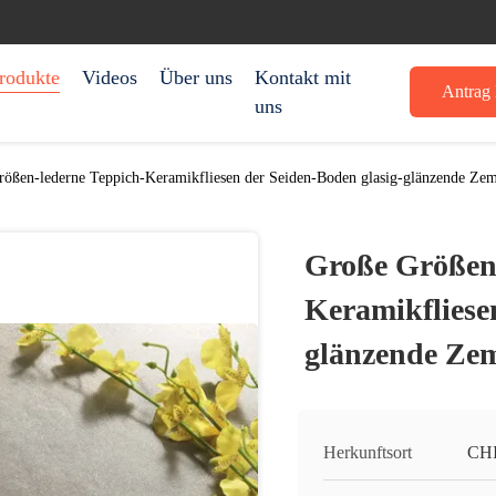
rodukte
Videos
Über uns
Kontakt mit
Antrag 
uns
ößen-lederne Teppich-Keramikfliesen der Seiden-Boden glasig-glänzende Z
Große Größen-
Keramikfliese
glänzende Ze
Herkunftsort
CH