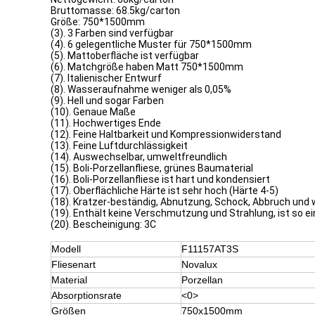
Bruttomasse: 68.5kg/carton
Größe: 750*1500mm
(3). 3 Farben sind verfügbar
(4). 6 gelegentliche Muster für 750*1500mm
(5). Mattoberfläche ist verfügbar
(6). Matchgröße haben Matt 750*1500mm
(7). Italienischer Entwurf
(8). Wasseraufnahme weniger als 0,05%
(9). Hell und sogar Farben
(10). Genaue Maße
(11). Hochwertiges Ende
(12). Feine Haltbarkeit und Kompressionwiderstand
(13). Feine Luftdurchlässigkeit
(14). Auswechselbar, umweltfreundlich
(15). Boli-Porzellanfliese, grünes Baumaterial
(16). Boli-Porzellanfliese ist hart und kondensiert
(17). Oberflächliche Härte ist sehr hoch (Härte 4-5)
(18). Kratzer-beständig, Abnutzung, Schock, Abbruch und
(19). Enthält keine Verschmutzung und Strahlung, ist so 
(20). Bescheinigung: 3C
Modell
F11157AT3S
Fliesenart
Novalux
Material
Porzellan
Absorptionsrate
<0>
Größen
750x1500mm