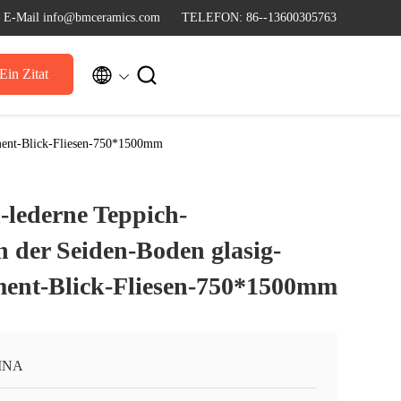
E-Mail info@bmceramics.com
TELEFON: 86--13600305763


Ein Zitat
ement-Blick-Fliesen-750*1500mm
lederne Teppich-
n der Seiden-Boden glasig-
ment-Blick-Fliesen-750*1500mm
INA