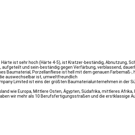
che Härte ist sehr hoch (Härte 4-5), ist Kratzer-beständig, Abnutzung
rt, aufgeteilt und sein-beständig gegen Verfärbung, verblassend, daue
es Baumaterial, Porzellanfliese ist hell mit dem genauen Farbemaß-, 
die auswechselbar ist, umweltfreundlich
mpany Limited ist eins der größten Baumaterialunternehmen in der Süd
nd wie Europa, Mittlere Osten, Ägypten, Südafrika, mittleres Afrika, 
haben wir mehr als 10 Berufsfertigungsstraßen und die erstklassige